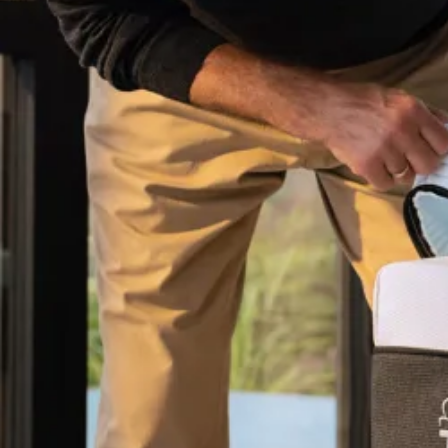
Latex topmadrasser 80x200
Se flere størrelser
Memoryskum topmadrasser
Memoryskum topmadrasser 180x210
Memoryskum topmadrasser 180x200
Memoryskum topmadrasser 160x200
Memoryskum topmadrasser 140x200
Memoryskum topmadrasser 120x200
Memoryskum topmadrasser 90x200
Memoryskum topmadrasser 80x200
Se flere størrelser
Hovedpuder
Dyner
Dyne størrelser
Dobbeltdyner - 200x220
Enkeltdyner - 140x220
Enkeltdyner - 140x200
Juniordyner - 100x140
Babydyner - 70x100
Se flere størrelser
Dyne fyldtyper
Allergivenlige dyner
Dundyner
Edderdunsdyner