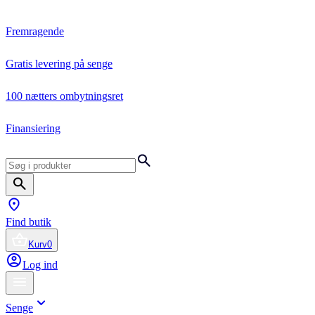
Fremragende
Gratis levering på senge
100 nætters ombytningsret
Finansiering
Find butik
Kurv
0
Log ind
Senge