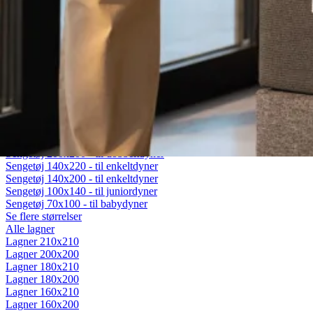
Fiberdyner
Gåsedunsdyner
Moskusdyner
Temperaturregulerende dyner
Dyner efter sæson
Helårsdyner (Lun)
Sommerdyner (Sval)
Vinterdyner (Varm)
Sengetøj
Alt sengetøj
Sengetøj 200x220 - til dobbeltdyner
Sengetøj 200x200 - til dobbeltdyner
Sengetøj 140x220 - til enkeltdyner
Sengetøj 140x200 - til enkeltdyner
Sengetøj 100x140 - til juniordyner
Sengetøj 70x100 - til babydyner
Se flere størrelser
Alle lagner
Lagner 210x210
Lagner 200x200
Lagner 180x210
Lagner 180x200
Lagner 160x210
Lagner 160x200