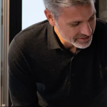
Se flere størrelser
Topmadrasser
Topmadras typer
Alle topmadrasser
Latex topmadrasser
Memoryskum topmadrasser
Topmadrasser til elevationssenge
Topmadrasser på tilbud
Populære størrelser
Topmadrasser 200x200
Topmadrasser 180x210
Topmadrasser 180x200
Topmadrasser 160x200
Topmadrasser 140x200
Topmadrasser 120x200
Topmadrasser 90x200
Topmadrasser 80x200
Se flere størrelser
Latex topmadrasser
Latex topmadrasser 180x210
Latex topmadrasser 180x200
Latex topmadrasser 160x200
Latex topmadrasser 140x200
Latex topmadrasser 120x200
Latex topmadrasser 90x200