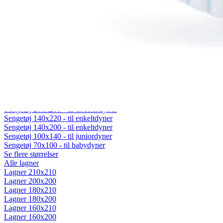
Fiberdyner
Gåsedunsdyner
Moskusdyner
Temperaturregulerende dyner
Dyner efter sæson
Helårsdyner (Lun)
Sommerdyner (Sval)
Vinterdyner (Varm)
Sengetøj
Alt sengetøj
Sengetøj 200x220 - til dobbeltdyner
Sengetøj 200x200 - til dobbeltdyner
Sengetøj 140x220 - til enkeltdyner
Sengetøj 140x200 - til enkeltdyner
Sengetøj 100x140 - til juniordyner
Sengetøj 70x100 - til babydyner
Se flere størrelser
Alle lagner
Lagner 210x210
Lagner 200x200
Lagner 180x210
Lagner 180x200
Lagner 160x210
Lagner 160x200