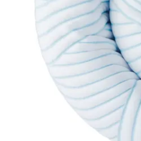
Latex topmadrasser 80x200
Se flere størrelser
Memoryskum topmadrasser
Memoryskum topmadrasser 180x210
Memoryskum topmadrasser 180x200
Memoryskum topmadrasser 160x200
Memoryskum topmadrasser 140x200
Memoryskum topmadrasser 120x200
Memoryskum topmadrasser 90x200
Memoryskum topmadrasser 80x200
Se flere størrelser
Hovedpuder
Dyner
Dyne størrelser
Dobbeltdyner - 200x220
Enkeltdyner - 140x220
Enkeltdyner - 140x200
Juniordyner - 100x140
Babydyner - 70x100
Se flere størrelser
Dyne fyldtyper
Allergivenlige dyner
Dundyner
Edderdunsdyner