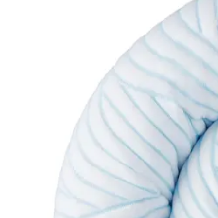
Se flere størrelser
Topmadrasser
Topmadras typer
Alle topmadrasser
Latex topmadrasser
Memoryskum topmadrasser
Topmadrasser til elevationssenge
Topmadrasser på tilbud
Populære størrelser
Topmadrasser 200x200
Topmadrasser 180x210
Topmadrasser 180x200
Topmadrasser 160x200
Topmadrasser 140x200
Topmadrasser 120x200
Topmadrasser 90x200
Topmadrasser 80x200
Se flere størrelser
Latex topmadrasser
Latex topmadrasser 180x210
Latex topmadrasser 180x200
Latex topmadrasser 160x200
Latex topmadrasser 140x200
Latex topmadrasser 120x200
Latex topmadrasser 90x200