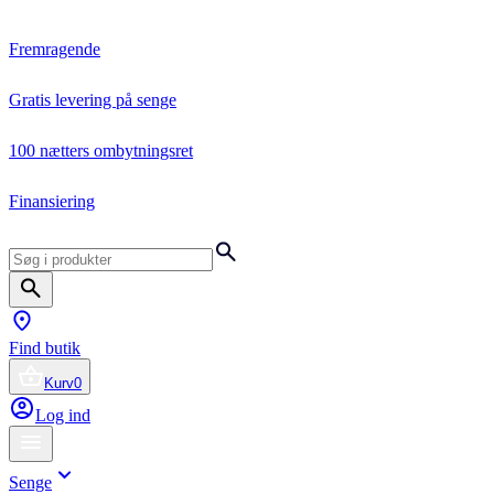
Fremragende
Gratis levering på senge
100 nætters ombytningsret
Finansiering
Find butik
Kurv
0
Log ind
Senge