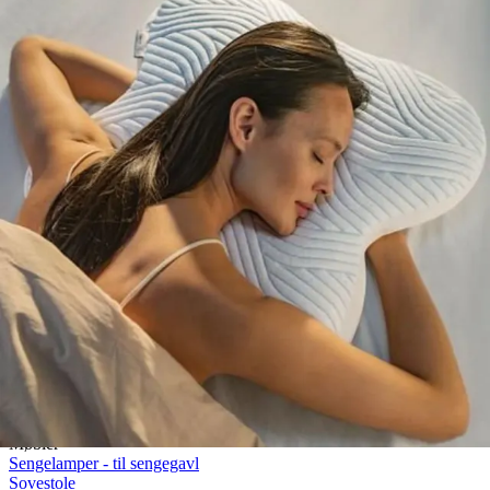
Rullemadrasser 140x200
Rullemadrasser 120x200
Rullemadrasser 90x200
Se flere størrelser
Sovesofaer
Vælg efter størrelse
2-personers sovesofaer
3-personers sovesofaer
Vælg efter funktion
Sovesofaer med opbevaring
Sovesofaer med chaiselong
Tilbehør
Til sengen
Sengegavle
Sengebunde
Sengeben
Til soveværelset
Sengeborde
Pyntepuder
Sengetæpper
Sengebænk
Møbler
Sengelamper - til sengegavl
Sovestole