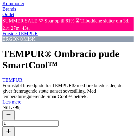
Kommoder
Brands
Outlet
SUMMER SALE 💛 Spar op til 61% ⌛ Tilbuddene slutter om 3d.
21t. 27m. 43s.
Forside
TEMPUR
ERGONOMISK
TEMPUR® Ombracio pude
SmartCool™
TEMPUR
Formstøbt hovedpude fra TEMPUR® med fire buede sider, der
giver fremragende støtte uanset sovestilling. Med
temperaturregulerende SmartCool™-betræk.
Læs mere
Nu
1.799,-