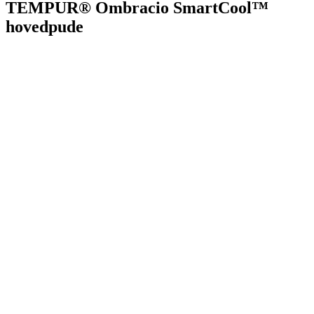
TEMPUR® Ombracio SmartCool™
hovedpude