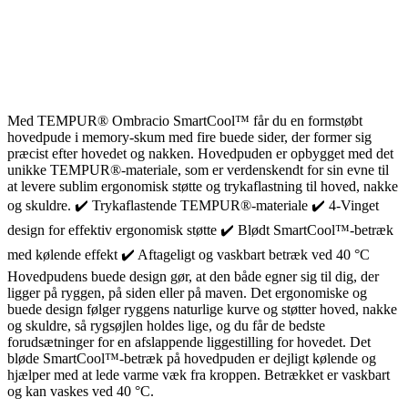
Med TEMPUR® Ombracio SmartCool™ får du en formstøbt
hovedpude i memory-skum med fire buede sider, der former sig
præcist efter hovedet og nakken. Hovedpuden er opbygget med det
unikke TEMPUR®-materiale, som er verdenskendt for sin evne til
at levere sublim ergonomisk støtte og trykaflastning til hoved, nakke
og skuldre. ✔️ Trykaflastende TEMPUR®-materiale ✔️ 4-Vinget
design for effektiv ergonomisk støtte ✔️ Blødt SmartCool™-betræk
med kølende effekt ✔️ Aftageligt og vaskbart betræk ved 40 °C
Hovedpudens buede design gør, at den både egner sig til dig, der
ligger på ryggen, på siden eller på maven. Det ergonomiske og
buede design følger ryggens naturlige kurve og støtter hoved, nakke
og skuldre, så rygsøjlen holdes lige, og du får de bedste
forudsætninger for en afslappende liggestilling for hovedet. Det
bløde SmartCool™-betræk på hovedpuden er dejligt kølende og
hjælper med at lede varme væk fra kroppen. Betrækket er vaskbart
og kan vaskes ved 40 °C.