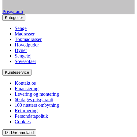
Prisgaranti
Kategorier
Senge
Madrasser
Topmadrasser
Hovedpuder
Dyner
Sengetøj
Sovesofaer
Kundeservice
Kontakt os
Finansiering
Levering og montering
60 dages prisgaranti
100 nætters ombytning
Returnering
Persondatapolitik
Cookies
Dit Drømmeland