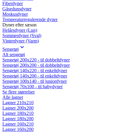
Fiberdyner
Gåsedunsdyner
Moskusdyner
Temperaturregulerende dyner
Dyner efter sæson
Helårsdyner (Lun)
Sommerdyner (Sval)
Vinterdyner (Varm)
Sengetøj
Alt sengetøj
Sengetøj 200x220 - til dobbeltdyner
Sengetøj 200x200 - til dobbeltdyner
Sengetøj 140x220 - til enkeltdyner
Sengetøj 140x200 - til enkeltdyner
Sengetøj 100x140 - til juniordyner
Sengetøj 70x100 - til babydyner
Se flere størrelser
Alle lagner
Lagner 210x210
Lagner 200x200
Lagner 180x210
Lagner 180x200
Lagner 160x210
Lagner 160x200