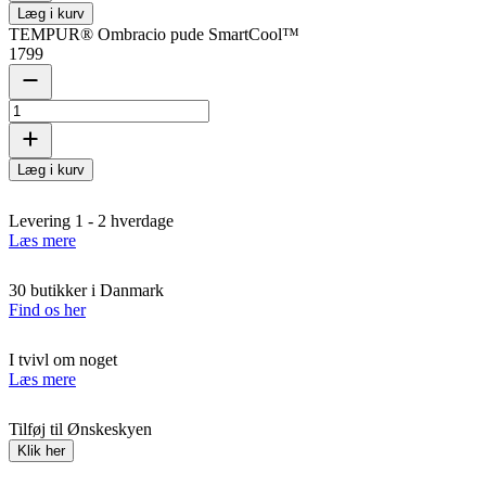
Læg i kurv
TEMPUR® Ombracio pude SmartCool™
1799
Læg i kurv
Levering 1 - 2 hverdage
Læs mere
30 butikker i Danmark
Find os her
I tvivl om noget
Læs mere
Tilføj til Ønskeskyen
Klik her