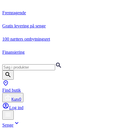
Fremragende
Gratis levering på senge
100 nætters ombytningsret
Finansiering
Find butik
Kurv
0
Log ind
Senge