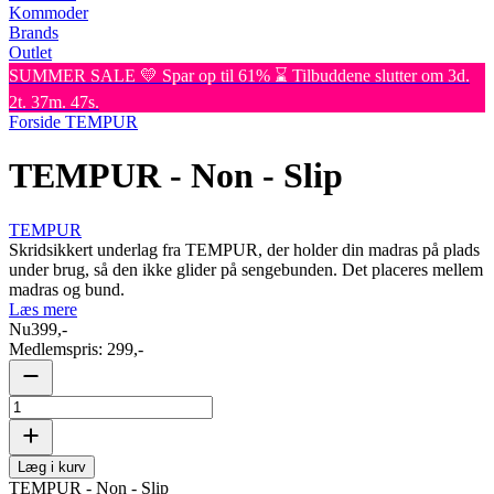
Kommoder
Brands
Outlet
SUMMER SALE 💛 Spar op til 61% ⌛ Tilbuddene slutter om 3d.
2t. 37m. 47s.
Forside
TEMPUR
TEMPUR - Non - Slip
TEMPUR
Skridsikkert underlag fra TEMPUR, der holder din madras på plads
under brug, så den ikke glider på sengebunden. Det placeres mellem
madras og bund.
Læs mere
Nu
399,-
Medlemspris:
299,-
Læg i kurv
TEMPUR - Non - Slip