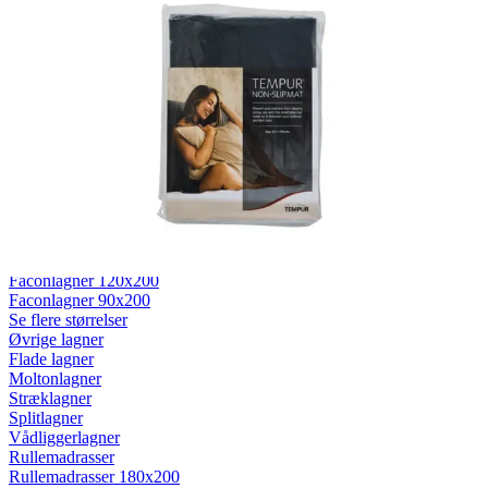
Lagner 140x200
Lagner 120x200
Lagner 90x200
Lagner 80x200
Se flere størrelser
Kuvertlagner
Kuvertlagner 180x200
Kuvertlagner 140x200
Kuvertlagner 120x200
Kuvertlagner 90x200
Se flere størrelser
Faconlagner
Faconlagner 180x200
Faconlagner 140x200
Faconlagner 120x200
Faconlagner 90x200
Se flere størrelser
Øvrige lagner
Flade lagner
Moltonlagner
Stræklagner
Splitlagner
Vådliggerlagner
Rullemadrasser
Rullemadrasser 180x200