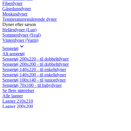
Fiberdyner
Gåsedunsdyner
Moskusdyner
Temperaturregulerende dyner
Dyner efter sæson
Helårsdyner (Lun)
Sommerdyner (Sval)
Vinterdyner (Varm)
Sengetøj
Alt sengetøj
Sengetøj 200x220 - til dobbeltdyner
Sengetøj 200x200 - til dobbeltdyner
Sengetøj 140x220 - til enkeltdyner
Sengetøj 140x200 - til enkeltdyner
Sengetøj 100x140 - til juniordyner
Sengetøj 70x100 - til babydyner
Se flere størrelser
Alle lagner
Lagner 210x210
Lagner 200x200
Lagner 180x210
Lagner 180x200
Lagner 160x210
Lagner 160x200