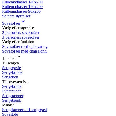
Rullemadrasser 140x200
Rullemadrasser 120x200
Rullemadrasser 90x200
Se flere størrelser
Sovesofaer
Vælg efter størrelse
2-personers sovesofaer
3-personers sovesofaer
Vælg efter funktion
Sovesofaer med opbevaring
Sovesofaer med chaiselong
Tilbehør
Til sengen
Sengegavle
Sengebunde
Sengeben
Til soveværelset
Sengeborde
Pyntepuder
Sengetæpper
Sengebænk
Møbler
Sengelamper - til sengegavl
Sovestole