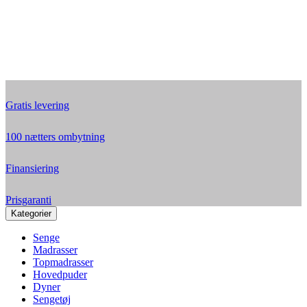
Gratis levering
100 nætters ombytning
Finansiering
Prisgaranti
Kategorier
Senge
Madrasser
Topmadrasser
Hovedpuder
Dyner
Sengetøj