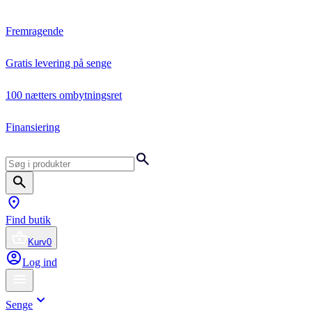
Fremragende
Gratis levering på senge
100 nætters ombytningsret
Finansiering
Find butik
Kurv
0
Log ind
Senge