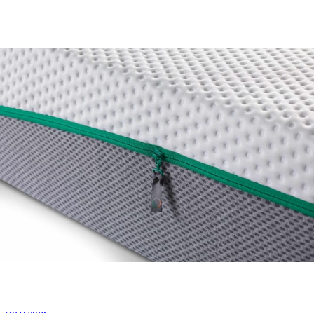
Rullemadrasser 140x200
Rullemadrasser 120x200
Rullemadrasser 90x200
Se flere størrelser
Sovesofaer
Vælg efter størrelse
2-personers sovesofaer
3-personers sovesofaer
Vælg efter funktion
Sovesofaer med opbevaring
Sovesofaer med chaiselong
Tilbehør
Til sengen
Sengegavle
Sengebunde
Sengeben
Til soveværelset
Sengeborde
Pyntepuder
Sengetæpper
Sengebænk
Møbler
Sengelamper - til sengegavl
Sovestole