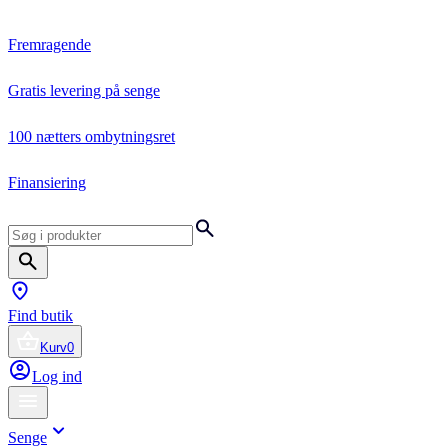
Fremragende
Gratis levering på senge
100 nætters ombytningsret
Finansiering
Find butik
Kurv
0
Log ind
Senge