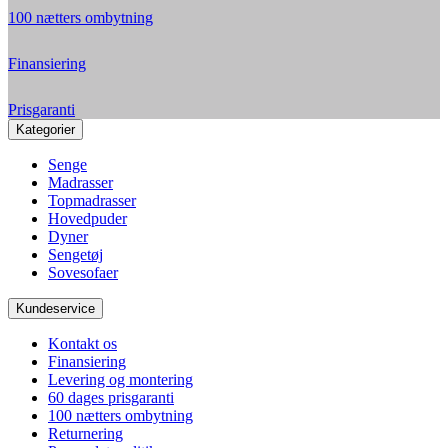
100 nætters ombytning
Finansiering
Prisgaranti
Kategorier
Senge
Madrasser
Topmadrasser
Hovedpuder
Dyner
Sengetøj
Sovesofaer
Kundeservice
Kontakt os
Finansiering
Levering og montering
60 dages prisgaranti
100 nætters ombytning
Returnering