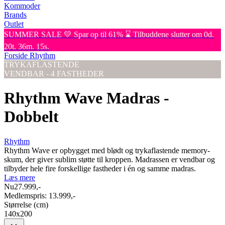
Kommoder
Brands
Outlet
SUMMER SALE 💛 Spar op til 61% ⌛ Tilbuddene slutter om 0d.
20t. 36m. 15s.
Forside
Rhythm
TRYKAFLASTENDE
VENDBAR - 4 FASTHEDER
Rhythm Wave Madras -
Dobbelt
Rhythm
Rhythm Wave er opbygget med blødt og trykaflastende memory-
skum, der giver sublim støtte til kroppen. Madrassen er vendbar og
tilbyder hele fire forskellige fastheder i én og samme madras.
Læs mere
Nu
27.999,-
Medlemspris:
13.999,-
Størrelse (cm)
140x200