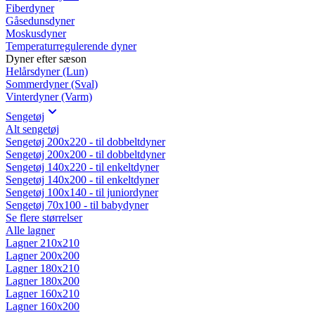
Fiberdyner
Gåsedunsdyner
Moskusdyner
Temperaturregulerende dyner
Dyner efter sæson
Helårsdyner (Lun)
Sommerdyner (Sval)
Vinterdyner (Varm)
Sengetøj
Alt sengetøj
Sengetøj 200x220 - til dobbeltdyner
Sengetøj 200x200 - til dobbeltdyner
Sengetøj 140x220 - til enkeltdyner
Sengetøj 140x200 - til enkeltdyner
Sengetøj 100x140 - til juniordyner
Sengetøj 70x100 - til babydyner
Se flere størrelser
Alle lagner
Lagner 210x210
Lagner 200x200
Lagner 180x210
Lagner 180x200
Lagner 160x210
Lagner 160x200