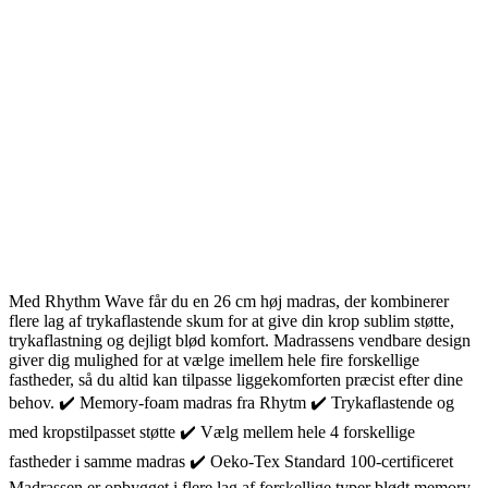
Med Rhythm Wave får du en 26 cm høj madras, der kombinerer
flere lag af trykaflastende skum for at give din krop sublim støtte,
trykaflastning og dejligt blød komfort. Madrassens vendbare design
giver dig mulighed for at vælge imellem hele fire forskellige
fastheder, så du altid kan tilpasse liggekomforten præcist efter dine
behov. ✔️ Memory-foam madras fra Rhytm ✔️ Trykaflastende og
med kropstilpasset støtte ✔️ Vælg mellem hele 4 forskellige
fastheder i samme madras ✔️ Oeko-Tex Standard 100-certificeret
Madrassen er opbygget i flere lag af forskellige typer blødt memory-