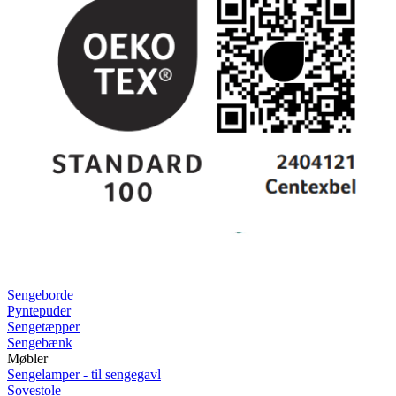
Rullemadrasser 140x200
Rullemadrasser 120x200
Rullemadrasser 90x200
Se flere størrelser
Sovesofaer
Vælg efter størrelse
2-personers sovesofaer
3-personers sovesofaer
Vælg efter funktion
Sovesofaer med opbevaring
Sovesofaer med chaiselong
Tilbehør
Til sengen
Sengegavle
Sengebunde
Sengeben
Til soveværelset
Sengeborde
Pyntepuder
Sengetæpper
Sengebænk
Møbler
Sengelamper - til sengegavl
Sovestole