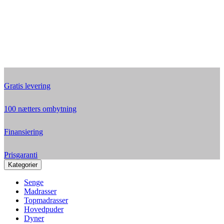
Gratis levering
100 nætters ombytning
Finansiering
Prisgaranti
Kategorier
Senge
Madrasser
Topmadrasser
Hovedpuder
Dyner