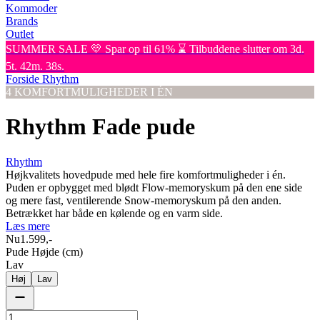
Kommoder
Brands
Outlet
SUMMER SALE 💛 Spar op til 61% ⌛ Tilbuddene slutter om 3d.
5t. 42m. 38s.
Forside
Rhythm
4 KOMFORTMULIGHEDER I ÉN
Rhythm Fade pude
Rhythm
Højkvalitets hovedpude med hele fire komfortmuligheder i én.
Puden er opbygget med blødt Flow-memoryskum på den ene side
og mere fast, ventilerende Snow-memoryskum på den anden.
Betrækket har både en kølende og en varm side.
Læs mere
Nu
1.599,-
Pude Højde (cm)
Lav
Høj
Lav