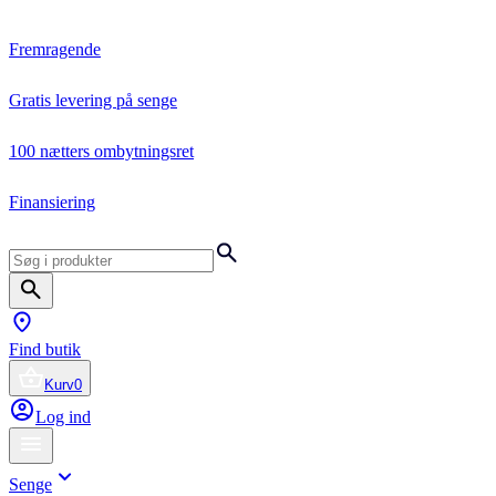
Fremragende
Gratis levering på senge
100 nætters ombytningsret
Finansiering
Find butik
Kurv
0
Log ind
Senge