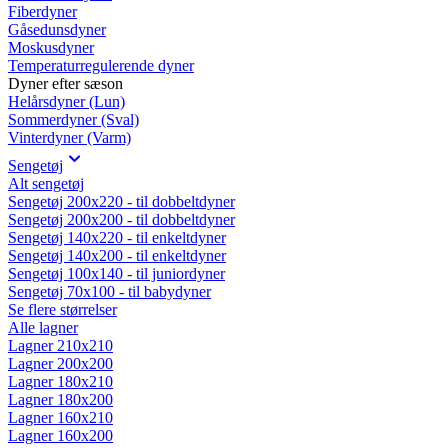
Fiberdyner
Gåsedunsdyner
Moskusdyner
Temperaturregulerende dyner
Dyner efter sæson
Helårsdyner (Lun)
Sommerdyner (Sval)
Vinterdyner (Varm)
Sengetøj
Alt sengetøj
Sengetøj 200x220 - til dobbeltdyner
Sengetøj 200x200 - til dobbeltdyner
Sengetøj 140x220 - til enkeltdyner
Sengetøj 140x200 - til enkeltdyner
Sengetøj 100x140 - til juniordyner
Sengetøj 70x100 - til babydyner
Se flere størrelser
Alle lagner
Lagner 210x210
Lagner 200x200
Lagner 180x210
Lagner 180x200
Lagner 160x210
Lagner 160x200