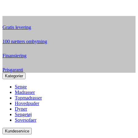
Gratis levering
100 nætters ombytning
Finansiering
Prisgaranti
Kategorier
Senge
Madrasser
Topmadrasser
Hovedpuder
Dyner
Sengetøj
Sovesofaer
Kundeservice