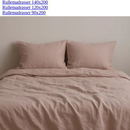
Rullemadrasser 140x200
Rullemadrasser 120x200
Rullemadrasser 90x200
Se flere størrelser
Sovesofaer
Vælg efter størrelse
2-personers sovesofaer
3-personers sovesofaer
Vælg efter funktion
Sovesofaer med opbevaring
Sovesofaer med chaiselong
Tilbehør
Til sengen
Sengegavle
Sengebunde
Sengeben
Til soveværelset
Sengeborde
Pyntepuder
Sengetæpper
Sengebænk
Møbler
Sengelamper - til sengegavl
Sovestole