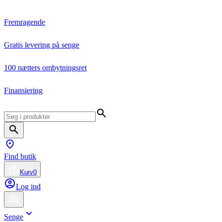
Fremragende
Gratis levering på senge
100 nætters ombytningsret
Finansiering
Find butik
Kurv
0
Log ind
Senge