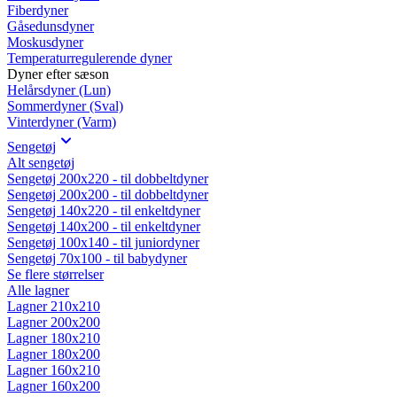
Fiberdyner
Gåsedunsdyner
Moskusdyner
Temperaturregulerende dyner
Dyner efter sæson
Helårsdyner (Lun)
Sommerdyner (Sval)
Vinterdyner (Varm)
Sengetøj
Alt sengetøj
Sengetøj 200x220 - til dobbeltdyner
Sengetøj 200x200 - til dobbeltdyner
Sengetøj 140x220 - til enkeltdyner
Sengetøj 140x200 - til enkeltdyner
Sengetøj 100x140 - til juniordyner
Sengetøj 70x100 - til babydyner
Se flere størrelser
Alle lagner
Lagner 210x210
Lagner 200x200
Lagner 180x210
Lagner 180x200
Lagner 160x210
Lagner 160x200