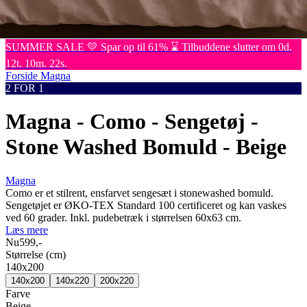
Kommoder
Brands
Outlet
SUMMER SALE 💛 Spar op til 61% ⌛ Tilbuddene slutter om 0d.
12t. 10m. 22s.
Forside
Magna
2 FOR 1
Magna - Como - Sengetøj -
Stone Washed Bomuld - Beige
Magna
Como er et stilrent, ensfarvet sengesæt i stonewashed bomuld.
Sengetøjet er ØKO-TEX Standard 100 certificeret og kan vaskes
ved 60 grader. Inkl. pudebetræk i størrelsen 60x63 cm.
Læs mere
Nu
599,-
Størrelse (cm)
140x200
140x200
140x220
200x220
Farve
Beige