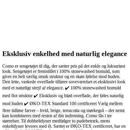
Eksklusiv enkelhed med naturlig elegance
Como er sengetøjet til dig, der sætter pris på det enkle og luksuriøst
look. Sengetøjet er fremstillet i 100% stonewashed bomuld, som
giver en helt særlig smuk struktur og en skøn følelse mod huden.
Den lette, vaskede overflade tilfører soveværelset et eksklusivt look
med et naturligt strejf af elegance. ✔️ 100% stonewashed bomuld
med flot struktur ✔️ Eksklusiv og blød overflade, der føles naturlig
mod huden ✔️ ØKO-TEX Standard 100 certificeret Vælg mellem
flere tidløse farver – hvid, beige, terracotta og mørkegrå – der nemt
kan kombineres med resten af din indretning. Como fås i tre
størrelser. Til dobbeltdyner medfølger to pudebetræk, mens
enkeltdyner leveres med ét. Sættet er ØKO-TEX certificeret, har en