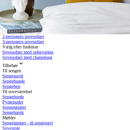
Rullemadrasser 140x200
Rullemadrasser 120x200
Rullemadrasser 90x200
Se flere størrelser
Sovesofaer
Vælg efter størrelse
2-personers sovesofaer
3-personers sovesofaer
Vælg efter funktion
Sovesofaer med opbevaring
Sovesofaer med chaiselong
Tilbehør
Til sengen
Sengegavle
Sengebunde
Sengeben
Til soveværelset
Sengeborde
Pyntepuder
Sengetæpper
Sengebænk
Møbler
Sengelamper - til sengegavl
Sovestole