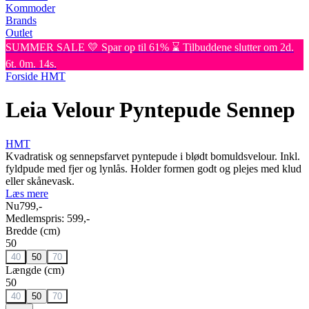
Kommoder
Brands
Outlet
SUMMER SALE 💛 Spar op til 61% ⌛ Tilbuddene slutter om 2d.
6t. 0m. 14s.
Forside
HMT
Leia Velour Pyntepude Sennep
HMT
Kvadratisk og sennepsfarvet pyntepude i blødt bomuldsvelour. Inkl.
fyldpude med fjer og lynlås. Holder formen godt og plejes med klud
eller skånevask.
Læs mere
Nu
799,-
Medlemspris:
599,-
Bredde (cm)
50
40
50
70
Længde (cm)
50
40
50
70