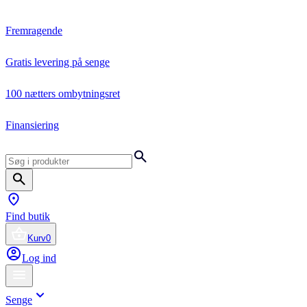
Fremragende
Gratis levering på senge
100 nætters ombytningsret
Finansiering
Find butik
Kurv
0
Log ind
Senge