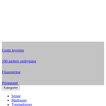
Gratis levering
100 nætters ombytning
Finansiering
Prisgaranti
Kategorier
Senge
Madrasser
Topmadrasser