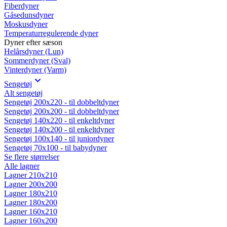
Fiberdyner
Gåsedunsdyner
Moskusdyner
Temperaturregulerende dyner
Dyner efter sæson
Helårsdyner (Lun)
Sommerdyner (Sval)
Vinterdyner (Varm)
Sengetøj
Alt sengetøj
Sengetøj 200x220 - til dobbeltdyner
Sengetøj 200x200 - til dobbeltdyner
Sengetøj 140x220 - til enkeltdyner
Sengetøj 140x200 - til enkeltdyner
Sengetøj 100x140 - til juniordyner
Sengetøj 70x100 - til babydyner
Se flere størrelser
Alle lagner
Lagner 210x210
Lagner 200x200
Lagner 180x210
Lagner 180x200
Lagner 160x210
Lagner 160x200