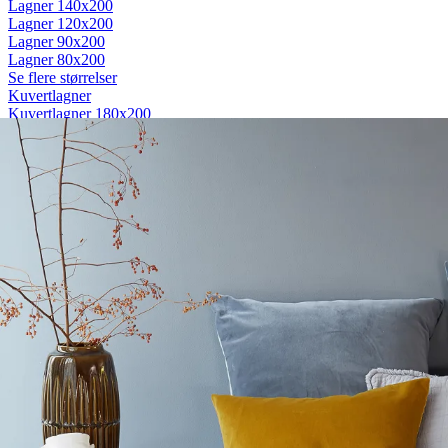
Lagner 140x200
Lagner 120x200
Lagner 90x200
Lagner 80x200
Se flere størrelser
Kuvertlagner
Kuvertlagner 180x200
Kuvertlagner 140x200
Kuvertlagner 120x200
Kuvertlagner 90x200
Se flere størrelser
Faconlagner
Faconlagner 180x200
Faconlagner 140x200
Faconlagner 120x200
Faconlagner 90x200
Se flere størrelser
Øvrige lagner
Flade lagner
Moltonlagner
Stræklagner
Splitlagner
Vådliggerlagner
Rullemadrasser
Rullemadrasser 180x200