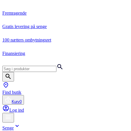
Fremragende
Gratis levering på senge
100 nætters ombytningsret
Finansiering
Find butik
Kurv
0
Log ind
Senge