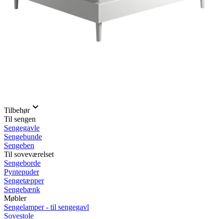
Rullemadrasser 140x200
Rullemadrasser 120x200
Rullemadrasser 90x200
Se flere størrelser
Sovesofaer
Vælg efter størrelse
2-personers sovesofaer
3-personers sovesofaer
Vælg efter funktion
Sovesofaer med opbevaring
Sovesofaer med chaiselong
Tilbehør
Til sengen
Sengegavle
Sengebunde
Sengeben
Til soveværelset
Sengeborde
Pyntepuder
Sengetæpper
Sengebænk
Møbler
Sengelamper - til sengegavl
Sovestole