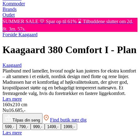
Kommoder
Brands
Outlet
SUMMER SALE 💛 Spar op til 61% ⌛ Tilbuddene slutter om 2d.
8t. 3m. 57s.
Forside
Kaagaard
Kaagaard 380 Comfort I - Plan
Kaagaard
Planbund med lameller, hvoraf nogle kan justeres for ekstra komfort
– alt sammen i et enkelt, nordisk design med flotte og rene linjer.
Madrassen har et komfortlag af højkvalitetsskum, der giver god,
kropstilpasset støtte og en behageligt tempereret nattesøvn. Et
fremragende valg, hvis du foretrækker en fastere liggekomfort.
Læs mere
160x210
cm
Nu
16.685,-
Find butik nær dig
Tilpas din seng
599,-
799,-
999,-
1499,-
1999,-
Læs mere