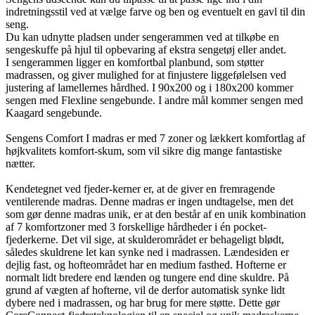
indretningsstil ved at vælge farve og ben og eventuelt en gavl til din
seng.
Du kan udnytte pladsen under sengerammen ved at tilkøbe en
sengeskuffe på hjul til opbevaring af ekstra sengetøj eller andet.
I sengerammen ligger en komfortbal planbund, som støtter
madrassen, og giver mulighed for at finjustere liggefølelsen ved
justering af lamellernes hårdhed. I 90x200 og i 180x200 kommer
sengen med Flexline sengebunde. I andre mål kommer sengen med
Kaagard sengebunde.
Sengens Comfort I madras er med 7 zoner og lækkert komfortlag af
højkvalitets komfort-skum, som vil sikre dig mange fantastiske
nætter.
Kendetegnet ved fjeder-kerner er, at de giver en fremragende
ventilerende madras. Denne madras er ingen undtagelse, men det
som gør denne madras unik, er at den består af en unik kombination
af 7 komfortzoner med 3 forskellige hårdheder i én pocket-
fjederkerne. Det vil sige, at skulderområdet er behageligt blødt,
således skuldrene let kan synke ned i madrassen. Lændesiden er
dejlig fast, og hofteområdet har en medium fasthed. Hofterne er
normalt lidt bredere end lænden og tungere end dine skuldre. På
grund af vægten af hofterne, vil de derfor automatisk synke lidt
dybere ned i madrassen, og har brug for mere støtte. Dette gør