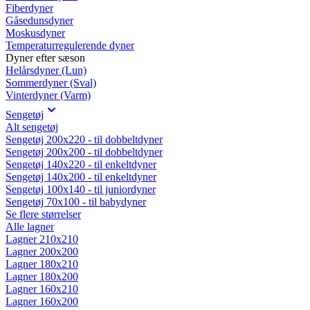
Fiberdyner
Gåsedunsdyner
Moskusdyner
Temperaturregulerende dyner
Dyner efter sæson
Helårsdyner (Lun)
Sommerdyner (Sval)
Vinterdyner (Varm)
Sengetøj
Alt sengetøj
Sengetøj 200x220 - til dobbeltdyner
Sengetøj 200x200 - til dobbeltdyner
Sengetøj 140x220 - til enkeltdyner
Sengetøj 140x200 - til enkeltdyner
Sengetøj 100x140 - til juniordyner
Sengetøj 70x100 - til babydyner
Se flere størrelser
Alle lagner
Lagner 210x210
Lagner 200x200
Lagner 180x210
Lagner 180x200
Lagner 160x210
Lagner 160x200