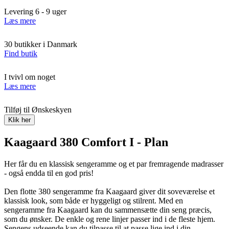
Levering 6 - 9 uger
Læs mere
30 butikker i Danmark
Find butik
I tvivl om noget
Læs mere
Tilføj til Ønskeskyen
Klik her
Kaagaard 380 Comfort I - Plan
Her får du en klassisk sengeramme og et par fremragende madrasser
- også endda til en god pris!
Den flotte 380 sengeramme fra Kaagaard giver dit soveværelse et
klassisk look, som både er hyggeligt og stilrent. Med en
sengeramme fra Kaagaard kan du sammensætte din seng præcis,
som du ønsker. De enkle og rene linjer passer ind i de fleste hjem.
Sengens udseende kan du tilpasse til at passe lige ind i din