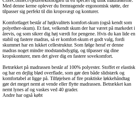
CoreConnect-fjedreteknologien til en speciel og unik madraskerne.
Med denne kerne oplever du fremragende ergonomisk støtte, der
tilpasser sig perfekt til din kropsvægt og konturer.
Komfortlaget består af højkvalitets komfort-skum (også kendt som
polyether-skum). Et fast, velkendt skum der har været på markedet i
årevis, og som sikrer dig høj værdi for pengene. Hvis du kan lide en
stabil og fastere madras, så er komfort-skum et godt valg, fordi
skummet har en lukket cellestruktur. Som følge heraf er denne
madras noget mindre modstandsdygtig, og tilpasser sig dine
kropskonturer, men det giver dig en fastere sovekomfort.
Betrækket på madrassen består af 100% polyester. Stoffet er elastisk
og har en dejlig blød overflade, som gør den både slidstærk og
komfortabel at ligge på. Tilføjelsen af fire praktiske løkkehåndtag
gør det meget nemt at vende eller flytte madrassen. Betrækket kan
nemt lynes af og vaskes ved 40 grader.
Andre har også købt