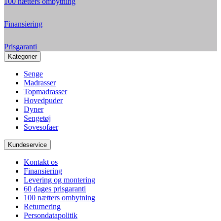
100 nætters ombytning
Finansiering
Prisgaranti
Kategorier
Senge
Madrasser
Topmadrasser
Hovedpuder
Dyner
Sengetøj
Sovesofaer
Kundeservice
Kontakt os
Finansiering
Levering og montering
60 dages prisgaranti
100 nætters ombytning
Returnering
Persondatapolitik