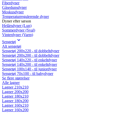
Fiberdyner
Gåsedunsdyner
Moskusdyner
Temperaturregulerende dyner
Dyner efter sæson
Helårsdyner (Lun)
Sommerdyner (Sval)
Vinterdyner (Varm)
Sengetøj
Alt sengetøj
Sengetøj 200x220 - til dobbeltdyner
Sengetøj 200x200 - til dobbeltdyner
Sengetøj 140x220 - til enkeltdyner
Sengetøj 140x200 - til enkeltdyner
Sengetøj 100x140 - til juniordyner
Sengetøj 70x100 - til babydyner
Se flere størrelser
Alle lagner
Lagner 210x210
Lagner 200x200
Lagner 180x210
Lagner 180x200
Lagner 160x210
Lagner 160x200