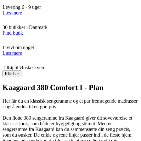
Levering 6 - 9 uger
Læs mere
30 butikker i Danmark
Find butik
I tvivl om noget
Læs mere
Tilføj til Ønskeskyen
Klik her
Kaagaard 380 Comfort I - Plan
Her får du en klassisk sengeramme og et par fremragende madrasser
- også endda til en god pris!
Den flotte 380 sengeramme fra Kaagaard giver dit soveværelse et
klassisk look, som både er hyggeligt og stilrent. Med en
sengeramme fra Kaagaard kan du sammensætte din seng præcis,
som du ønsker. De enkle og rene linjer passer ind i de fleste hjem.
Sengens udseende kan du tilpasse til at passe lige ind i din