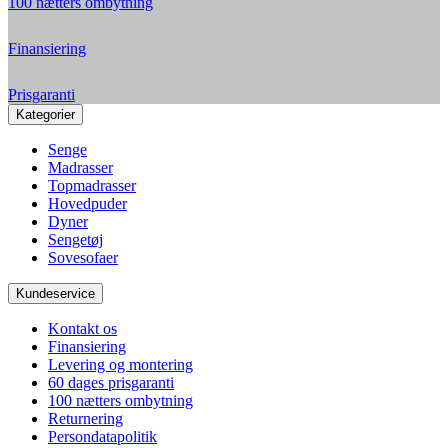
100 nætters ombytning
Finansiering
Prisgaranti
Kategorier
Senge
Madrasser
Topmadrasser
Hovedpuder
Dyner
Sengetøj
Sovesofaer
Kundeservice
Kontakt os
Finansiering
Levering og montering
60 dages prisgaranti
100 nætters ombytning
Returnering
Persondatapolitik