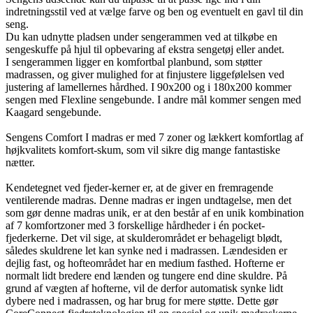
indretningsstil ved at vælge farve og ben og eventuelt en gavl til din
seng.
Du kan udnytte pladsen under sengerammen ved at tilkøbe en
sengeskuffe på hjul til opbevaring af ekstra sengetøj eller andet.
I sengerammen ligger en komfortbal planbund, som støtter
madrassen, og giver mulighed for at finjustere liggefølelsen ved
justering af lamellernes hårdhed. I 90x200 og i 180x200 kommer
sengen med Flexline sengebunde. I andre mål kommer sengen med
Kaagard sengebunde.
Sengens Comfort I madras er med 7 zoner og lækkert komfortlag af
højkvalitets komfort-skum, som vil sikre dig mange fantastiske
nætter.
Kendetegnet ved fjeder-kerner er, at de giver en fremragende
ventilerende madras. Denne madras er ingen undtagelse, men det
som gør denne madras unik, er at den består af en unik kombination
af 7 komfortzoner med 3 forskellige hårdheder i én pocket-
fjederkerne. Det vil sige, at skulderområdet er behageligt blødt,
således skuldrene let kan synke ned i madrassen. Lændesiden er
dejlig fast, og hofteområdet har en medium fasthed. Hofterne er
normalt lidt bredere end lænden og tungere end dine skuldre. På
grund af vægten af hofterne, vil de derfor automatisk synke lidt
dybere ned i madrassen, og har brug for mere støtte. Dette gør