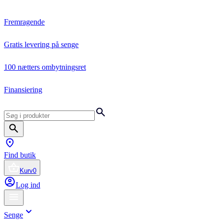
Fremragende
Gratis levering på senge
100 nætters ombytningsret
Finansiering
Find butik
Kurv
0
Log ind
Senge