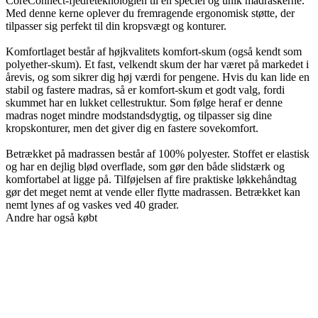
CoreConnect-fjedreteknologien til en speciel og unik madraskerne.
Med denne kerne oplever du fremragende ergonomisk støtte, der
tilpasser sig perfekt til din kropsvægt og konturer.
Komfortlaget består af højkvalitets komfort-skum (også kendt som
polyether-skum). Et fast, velkendt skum der har været på markedet i
årevis, og som sikrer dig høj værdi for pengene. Hvis du kan lide en
stabil og fastere madras, så er komfort-skum et godt valg, fordi
skummet har en lukket cellestruktur. Som følge heraf er denne
madras noget mindre modstandsdygtig, og tilpasser sig dine
kropskonturer, men det giver dig en fastere sovekomfort.
Betrækket på madrassen består af 100% polyester. Stoffet er elastisk
og har en dejlig blød overflade, som gør den både slidstærk og
komfortabel at ligge på. Tilføjelsen af fire praktiske løkkehåndtag
gør det meget nemt at vende eller flytte madrassen. Betrækket kan
nemt lynes af og vaskes ved 40 grader.
Andre har også købt