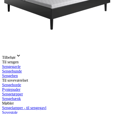
Rullemadrasser 140x200
Rullemadrasser 120x200
Rullemadrasser 90x200
Se flere størrelser
Sovesofaer
Vælg efter størrelse
2-personers sovesofaer
3-personers sovesofaer
Vælg efter funktion
Sovesofaer med opbevaring
Sovesofaer med chaiselong
Tilbehør
Til sengen
Sengegavle
Sengebunde
Sengeben
Til soveværelset
Sengeborde
Pyntepuder
Sengetæpper
Sengebænk
Møbler
Sengelamper - til sengegavl
Sovestole