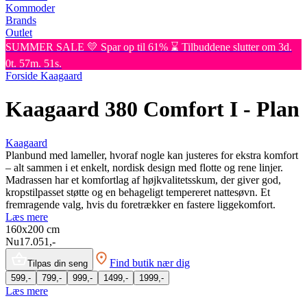
Kommoder
Brands
Outlet
SUMMER SALE 💛 Spar op til 61% ⌛ Tilbuddene slutter om 3d.
0t. 57m. 51s.
Forside
Kaagaard
Kaagaard 380 Comfort I - Plan
Kaagaard
Planbund med lameller, hvoraf nogle kan justeres for ekstra komfort
– alt sammen i et enkelt, nordisk design med flotte og rene linjer.
Madrassen har et komfortlag af højkvalitetsskum, der giver god,
kropstilpasset støtte og en behageligt tempereret nattesøvn. Et
fremragende valg, hvis du foretrækker en fastere liggekomfort.
Læs mere
160x200
cm
Nu
17.051,-
Find butik nær dig
Tilpas din seng
599,-
799,-
999,-
1499,-
1999,-
Læs mere