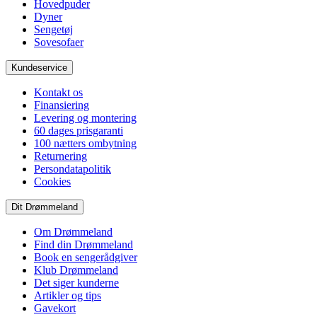
Hovedpuder
Dyner
Sengetøj
Sovesofaer
Kundeservice
Kontakt os
Finansiering
Levering og montering
60 dages prisgaranti
100 nætters ombytning
Returnering
Persondatapolitik
Cookies
Dit Drømmeland
Om Drømmeland
Find din Drømmeland
Book en sengerådgiver
Klub Drømmeland
Det siger kunderne
Artikler og tips
Gavekort