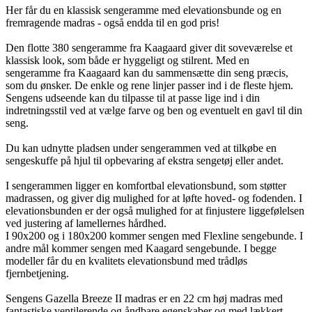
Her får du en klassisk sengeramme med elevationsbunde og en
fremragende madras - også endda til en god pris!
Den flotte 380 sengeramme fra Kaagaard giver dit soveværelse et
klassisk look, som både er hyggeligt og stilrent. Med en
sengeramme fra Kaagaard kan du sammensætte din seng præcis,
som du ønsker. De enkle og rene linjer passer ind i de fleste hjem.
Sengens udseende kan du tilpasse til at passe lige ind i din
indretningsstil ved at vælge farve og ben og eventuelt en gavl til din
seng.
Du kan udnytte pladsen under sengerammen ved at tilkøbe en
sengeskuffe på hjul til opbevaring af ekstra sengetøj eller andet.
I sengerammen ligger en komfortbal elevationsbund, som støtter
madrassen, og giver dig mulighed for at løfte hoved- og fodenden. I
elevationsbunden er der også mulighed for at finjustere liggefølelsen
ved justering af lamellernes hårdhed.
I 90x200 og i 180x200 kommer sengen med Flexline sengebunde. I
andre mål kommer sengen med Kaagard sengebunde. I begge
modeller får du en kvalitets elevationsbund med trådløs
fjernbetjening.
Sengens Gazella Breeze II madras er en 22 cm høj madras med
fantastiske ventilerende og åndbare egenskaber og med lækkert