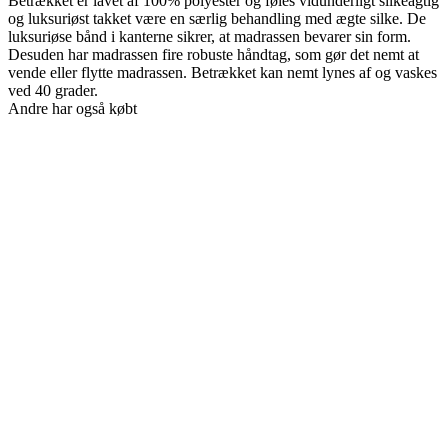
Betrækket er lavet af 100% polyester og føles vidunderligt silkeagtig
og luksuriøst takket være en særlig behandling med ægte silke. De
luksuriøse bånd i kanterne sikrer, at madrassen bevarer sin form.
Desuden har madrassen fire robuste håndtag, som gør det nemt at
vende eller flytte madrassen. Betrækket kan nemt lynes af og vaskes
ved 40 grader.
Andre har også købt