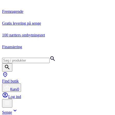
Fremragende
Gratis levering på senge
100 nætters ombytningsret
Finansiering
Find butik
Kurv
0
Log ind
Senge