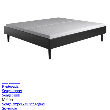
Rullemadrasser 140x200
Rullemadrasser 120x200
Rullemadrasser 90x200
Se flere størrelser
Sovesofaer
Vælg efter størrelse
2-personers sovesofaer
3-personers sovesofaer
Vælg efter funktion
Sovesofaer med opbevaring
Sovesofaer med chaiselong
Tilbehør
Til sengen
Sengegavle
Sengebunde
Sengeben
Til soveværelset
Sengeborde
Pyntepuder
Sengetæpper
Sengebænk
Møbler
Sengelamper - til sengegavl
Sovestole