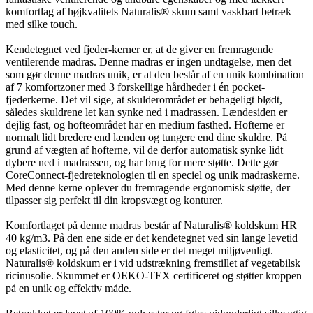
komfortlag af højkvalitets Naturalis® skum samt vaskbart betræk
med silke touch.
Kendetegnet ved fjeder-kerner er, at de giver en fremragende
ventilerende madras. Denne madras er ingen undtagelse, men det
som gør denne madras unik, er at den består af en unik kombination
af 7 komfortzoner med 3 forskellige hårdheder i én pocket-
fjederkerne. Det vil sige, at skulderområdet er behageligt blødt,
således skuldrene let kan synke ned i madrassen. Lændesiden er
dejlig fast, og hofteområdet har en medium fasthed. Hofterne er
normalt lidt bredere end lænden og tungere end dine skuldre. På
grund af vægten af hofterne, vil de derfor automatisk synke lidt
dybere ned i madrassen, og har brug for mere støtte. Dette gør
CoreConnect-fjedreteknologien til en speciel og unik madraskerne.
Med denne kerne oplever du fremragende ergonomisk støtte, der
tilpasser sig perfekt til din kropsvægt og konturer.
Komfortlaget på denne madras består af Naturalis® koldskum HR
40 kg/m3. På den ene side er det kendetegnet ved sin lange levetid
og elasticitet, og på den anden side er det meget miljøvenligt.
Naturalis® koldskum er i vid udstrækning fremstillet af vegetabilsk
ricinusolie. Skummet er OEKO-TEX certificeret og støtter kroppen
på en unik og effektiv måde.