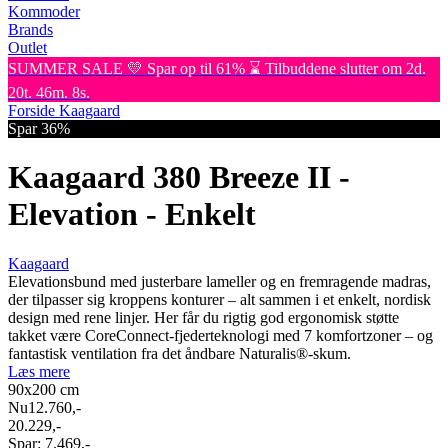
Kommoder
Brands
Outlet
SUMMER SALE 💛 Spar op til 61% ⌛ Tilbuddene slutter om 2d.
20t. 46m. 8s.
Forside
Kaagaard
Spar 36%
Kaagaard 380 Breeze II -
Elevation - Enkelt
Kaagaard
Elevationsbund med justerbare lameller og en fremragende madras,
der tilpasser sig kroppens konturer – alt sammen i et enkelt, nordisk
design med rene linjer. Her får du rigtig god ergonomisk støtte
takket være CoreConnect-fjederteknologi med 7 komfortzoner – og
fantastisk ventilation fra det åndbare Naturalis®-skum.
Læs mere
90x200
cm
Nu
12.760,-
20.229,-
Spar:
7.469,-