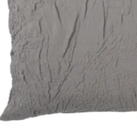
Latex topmadrasser 80x200
Se flere størrelser
Memoryskum topmadrasser
Memoryskum topmadrasser 180x210
Memoryskum topmadrasser 180x200
Memoryskum topmadrasser 160x200
Memoryskum topmadrasser 140x200
Memoryskum topmadrasser 120x200
Memoryskum topmadrasser 90x200
Memoryskum topmadrasser 80x200
Se flere størrelser
Hovedpuder
Dyner
Dyne størrelser
Dobbeltdyner - 200x220
Enkeltdyner - 140x220
Enkeltdyner - 140x200
Juniordyner - 100x140
Babydyner - 70x100
Se flere størrelser
Dyne fyldtyper
Allergivenlige dyner
Dundyner
Edderdunsdyner