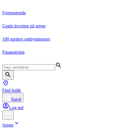
Fremragende
Gratis levering på senge
100 nætters ombytningsret
Finansiering
Find butik
Kurv
0
Log ind
Senge