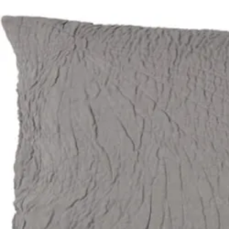
Se flere størrelser
Topmadrasser
Topmadras typer
Alle topmadrasser
Latex topmadrasser
Memoryskum topmadrasser
Topmadrasser til elevationssenge
Topmadrasser på tilbud
Populære størrelser
Topmadrasser 200x200
Topmadrasser 180x210
Topmadrasser 180x200
Topmadrasser 160x200
Topmadrasser 140x200
Topmadrasser 120x200
Topmadrasser 90x200
Topmadrasser 80x200
Se flere størrelser
Latex topmadrasser
Latex topmadrasser 180x210
Latex topmadrasser 180x200
Latex topmadrasser 160x200
Latex topmadrasser 140x200
Latex topmadrasser 120x200
Latex topmadrasser 90x200