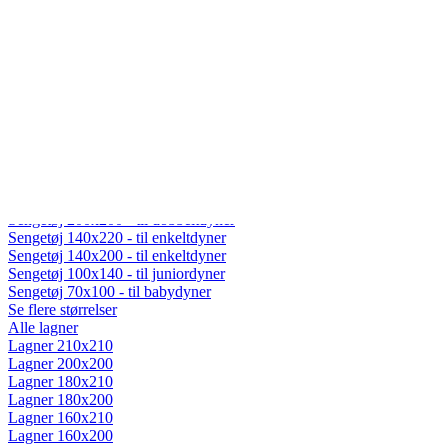
Fiberdyner
Gåsedunsdyner
Moskusdyner
Temperaturregulerende dyner
Dyner efter sæson
Helårsdyner (Lun)
Sommerdyner (Sval)
Vinterdyner (Varm)
Sengetøj
Alt sengetøj
Sengetøj 200x220 - til dobbeltdyner
Sengetøj 200x200 - til dobbeltdyner
Sengetøj 140x220 - til enkeltdyner
Sengetøj 140x200 - til enkeltdyner
Sengetøj 100x140 - til juniordyner
Sengetøj 70x100 - til babydyner
Se flere størrelser
Alle lagner
Lagner 210x210
Lagner 200x200
Lagner 180x210
Lagner 180x200
Lagner 160x210
Lagner 160x200