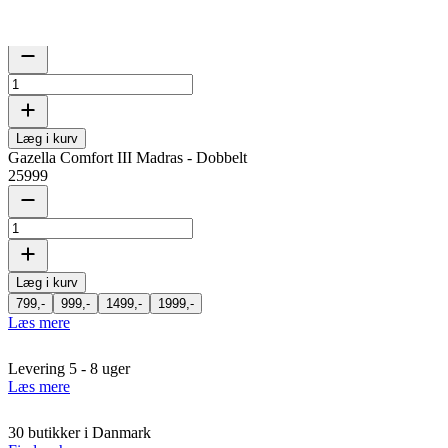
Medium
Fast
Medium
Læg i kurv
Gazella Comfort III Madras - Dobbelt
25999
Læg i kurv
799,-
999,-
1499,-
1999,-
Læs mere
Levering 5 - 8 uger
Læs mere
30 butikker i Danmark