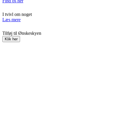
Find os her
I tvivl om noget
Læs mere
Tilføj til Ønskeskyen
Klik her