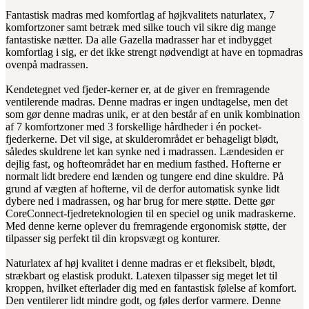
Fantastisk madras med komfortlag af højkvalitets naturlatex, 7
komfortzoner samt betræk med silke touch vil sikre dig mange
fantastiske nætter. Da alle Gazella madrasser har et indbygget
komfortlag i sig, er det ikke strengt nødvendigt at have en topmadras
ovenpå madrassen.
Kendetegnet ved fjeder-kerner er, at de giver en fremragende
ventilerende madras. Denne madras er ingen undtagelse, men det
som gør denne madras unik, er at den består af en unik kombination
af 7 komfortzoner med 3 forskellige hårdheder i én pocket-
fjederkerne. Det vil sige, at skulderområdet er behageligt blødt,
således skuldrene let kan synke ned i madrassen. Lændesiden er
dejlig fast, og hofteområdet har en medium fasthed. Hofterne er
normalt lidt bredere end lænden og tungere end dine skuldre. På
grund af vægten af hofterne, vil de derfor automatisk synke lidt
dybere ned i madrassen, og har brug for mere støtte. Dette gør
CoreConnect-fjedreteknologien til en speciel og unik madraskerne.
Med denne kerne oplever du fremragende ergonomisk støtte, der
tilpasser sig perfekt til din kropsvægt og konturer.
Naturlatex af høj kvalitet i denne madras er et fleksibelt, blødt,
strækbart og elastisk produkt. Latexen tilpasser sig meget let til
kroppen, hvilket efterlader dig med en fantastisk følelse af komfort.
Den ventilerer lidt mindre godt, og føles derfor varmere. Denne