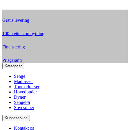
Gratis levering
100 nætters ombytning
Finansiering
Prisgaranti
Kategorier
Senge
Madrasser
Topmadrasser
Hovedpuder
Dyner
Sengetøj
Sovesofaer
Kundeservice
Kontakt os