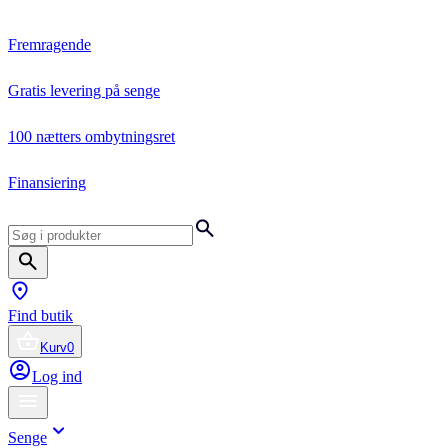
Fremragende
Gratis levering på senge
100 nætters ombytningsret
Finansiering
Find butik
Kurv
0
Log ind
Senge