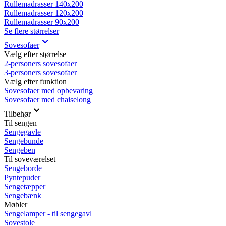
Rullemadrasser 140x200
Rullemadrasser 120x200
Rullemadrasser 90x200
Se flere størrelser
Sovesofaer
Vælg efter størrelse
2-personers sovesofaer
3-personers sovesofaer
Vælg efter funktion
Sovesofaer med opbevaring
Sovesofaer med chaiselong
Tilbehør
Til sengen
Sengegavle
Sengebunde
Sengeben
Til soveværelset
Sengeborde
Pyntepuder
Sengetæpper
Sengebænk
Møbler
Sengelamper - til sengegavl
Sovestole