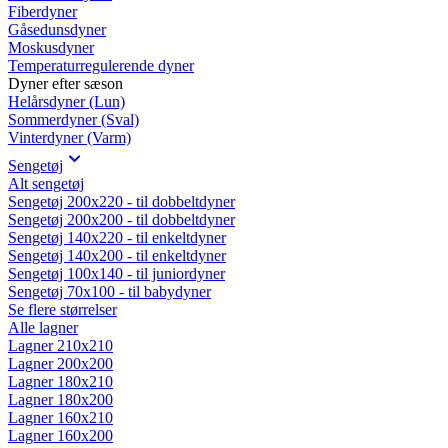
Fiberdyner
Gåsedunsdyner
Moskusdyner
Temperaturregulerende dyner
Dyner efter sæson
Helårsdyner (Lun)
Sommerdyner (Sval)
Vinterdyner (Varm)
Sengetøj
Alt sengetøj
Sengetøj 200x220 - til dobbeltdyner
Sengetøj 200x200 - til dobbeltdyner
Sengetøj 140x220 - til enkeltdyner
Sengetøj 140x200 - til enkeltdyner
Sengetøj 100x140 - til juniordyner
Sengetøj 70x100 - til babydyner
Se flere størrelser
Alle lagner
Lagner 210x210
Lagner 200x200
Lagner 180x210
Lagner 180x200
Lagner 160x210
Lagner 160x200