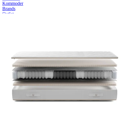
Kommoder
Brands
Outlet
SUMMER SALE 💛 Spar op til 61% ⌛ Tilbuddene slutter om 3d.
18t. 13m. 38s.
Forside
Gazella
Gazella Comfort III Madras -
Dobbelt
Gazella
Gazella Comfort III er en 22 cm høj madras i naturlatex med 7
komfortzoner, der sikrer luksuriøs komfort og støtte gennem
CoreConnect-fjederteknologien.
Læs mere
Nu
25.999,-
Medlemspris:
12.999,-
Størrelse (cm)
200x210
Fasthed