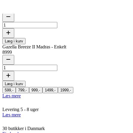
Medium
Fast
Medium
Læg i kurv
Gazella Breeze II Madras - Enkelt
8999
Læg i kurv
599,-
799,-
999,-
1499,-
1999,-
Læs mere
Levering 5 - 8 uger
Læs mere
30 butikker i Danmark