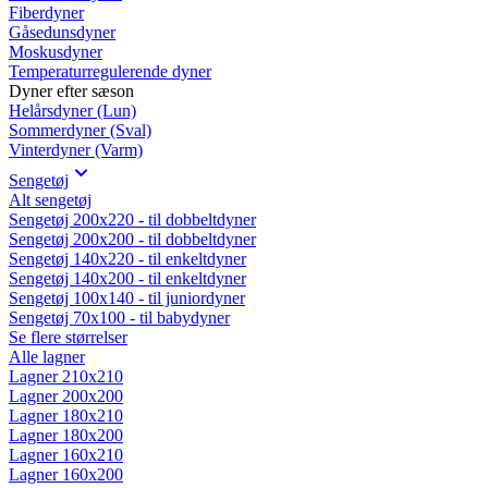
Fiberdyner
Gåsedunsdyner
Moskusdyner
Temperaturregulerende dyner
Dyner efter sæson
Helårsdyner (Lun)
Sommerdyner (Sval)
Vinterdyner (Varm)
Sengetøj
Alt sengetøj
Sengetøj 200x220 - til dobbeltdyner
Sengetøj 200x200 - til dobbeltdyner
Sengetøj 140x220 - til enkeltdyner
Sengetøj 140x200 - til enkeltdyner
Sengetøj 100x140 - til juniordyner
Sengetøj 70x100 - til babydyner
Se flere størrelser
Alle lagner
Lagner 210x210
Lagner 200x200
Lagner 180x210
Lagner 180x200
Lagner 160x210
Lagner 160x200