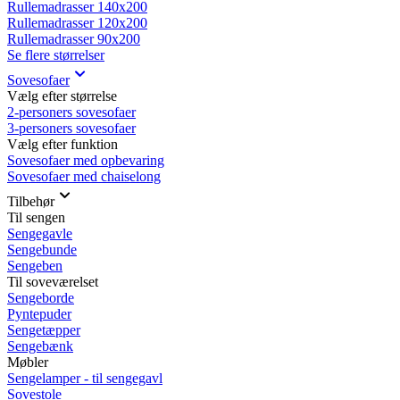
Rullemadrasser 140x200
Rullemadrasser 120x200
Rullemadrasser 90x200
Se flere størrelser
Sovesofaer
Vælg efter størrelse
2-personers sovesofaer
3-personers sovesofaer
Vælg efter funktion
Sovesofaer med opbevaring
Sovesofaer med chaiselong
Tilbehør
Til sengen
Sengegavle
Sengebunde
Sengeben
Til soveværelset
Sengeborde
Pyntepuder
Sengetæpper
Sengebænk
Møbler
Sengelamper - til sengegavl
Sovestole