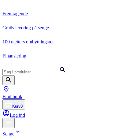
Fremragende
Gratis levering på senge
100 nætters ombytningsret
Finansiering
Find butik
Kurv
0
Log ind
Senge