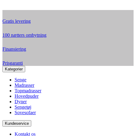
Gratis levering
100 nætters ombytning
Finansiering
Prisgaranti
Kategorier
Senge
Madrasser
Topmadrasser
Hovedpuder
Dyner
Sengetøj
Sovesofaer
Kundeservice
Kontakt os