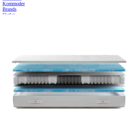
Kommoder
Brands
Outlet
SUMMER SALE 💛 Spar op til 61% ⌛ Tilbuddene slutter om 2d.
8t. 47m. 52s.
Forside
Gazella
2 FOR 1
Gazella Breeze II Madras -
Enkelt
Gazella
Gazella Breeze II er en 22 cm høj madras med CoreConnect fjedre
og Naturalis® koldskum, der ventilerer, støtter og tilpasser sig
kroppens konturer.
Læs mere
Nu
8.999,-
Størrelse (cm)
70x200
Fasthed