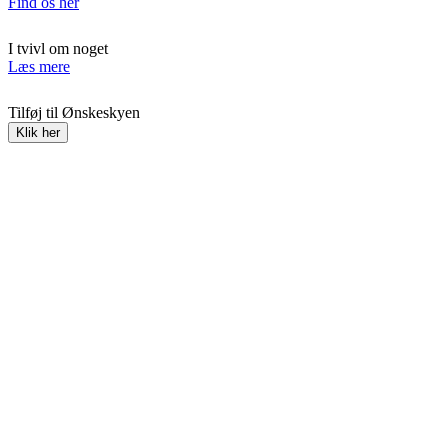
Find os her
I tvivl om noget
Læs mere
Tilføj til Ønskeskyen
Klik her