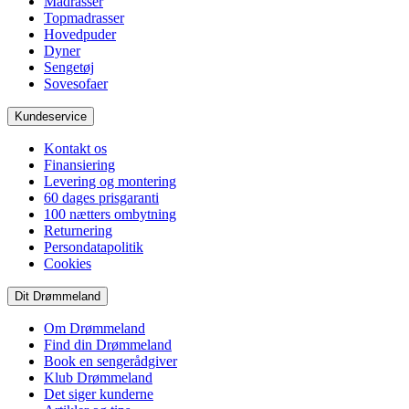
Madrasser
Topmadrasser
Hovedpuder
Dyner
Sengetøj
Sovesofaer
Kundeservice
Kontakt os
Finansiering
Levering og montering
60 dages prisgaranti
100 nætters ombytning
Returnering
Persondatapolitik
Cookies
Dit Drømmeland
Om Drømmeland
Find din Drømmeland
Book en sengerådgiver
Klub Drømmeland
Det siger kunderne