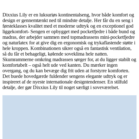
Dixxius Lily er en luksuriøs kontinentalseng, hvor både komfort og
design er gennemtænkt ned til mindste detalje. Her får du en seng i
førsteklasses kvalitet med et moderne udtryk og en exceptionel god
liggekomfort- Sengen er opbygget med pocketfjedre i både bund og
madras, der arbejder sammen med topmadrassens mini-pocketfjedre
og naturlatex for at give dig en ergonomisk og trykaflastende støtte i
hele kroppen. Kombinationen sikrer også en fantastisk ventilation,
så du får et behageligt, kølende soveklima hele natten.
Skumrammerne omkring madrassen sørger for, at du ligger stabilt og
komfortabelt – også helt ude ved kanten. Du mærker ingen
overgang, og du kan bevæge dig frit uden at forstyrre komforten.
Det buede hovedgærde fuldender sengens elegante udtryk og er
inspireret af de nyeste internationale designtendenser. En stilfuld
detalje, der gør Dixxius Lily til noget særligt i soveværelset.