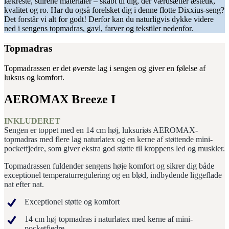
lækreste, stilrene materialer – skabt til dig, der værdsætter æstetik,
kvalitet og ro. Har du også forelsket dig i denne flotte Dixxius-seng?
Det forstår vi alt for godt! Derfor kan du naturligvis dykke videre
ned i sengens topmadras, gavl, farver og tekstiler nedenfor.
Topmadras
Topmadrassen er det øverste lag i sengen og giver en følelse af
luksus og komfort.
AEROMAX Breeze I
INKLUDERET
Sengen er toppet med en 14 cm høj, luksuriøs AEROMAX-
topmadras med flere lag naturlatex og en kerne af støttende mini-
pocketfjedre, som giver ekstra god støtte til kroppens led og muskler.
Topmadrassen fuldender sengens høje komfort og sikrer dig både
exceptionel temperaturregulering og en blød, indbydende liggeflade
nat efter nat.
Exceptionel støtte og komfort
14 cm høj topmadras i naturlatex med kerne af mini-
pocketfjedre