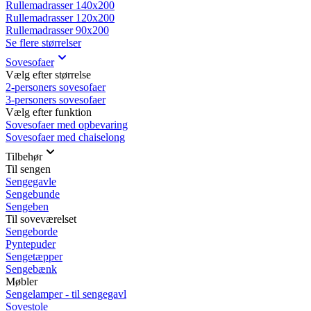
Rullemadrasser 140x200
Rullemadrasser 120x200
Rullemadrasser 90x200
Se flere størrelser
Sovesofaer
Vælg efter størrelse
2-personers sovesofaer
3-personers sovesofaer
Vælg efter funktion
Sovesofaer med opbevaring
Sovesofaer med chaiselong
Tilbehør
Til sengen
Sengegavle
Sengebunde
Sengeben
Til soveværelset
Sengeborde
Pyntepuder
Sengetæpper
Sengebænk
Møbler
Sengelamper - til sengegavl
Sovestole