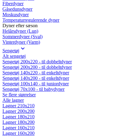
Fiberdyner
Gåsedunsdyner
Moskusdyner
Temperaturregulerende dyner
Dyner efter sæson
Helårsdyner (Lun)
Sommerdyner (Sval)
Vinterdyner (Varm)
Sengetøj
Alt sengetøj
Sengetøj 200x220 - til dobbeltdyner
Sengetøj 200x200 - til dobbeltdyner
Sengetøj 140x220 - til enkeltdyner
Sengetøj 140x200 - til enkeltdyner
Sengetøj 100x140 - til juniordyner
Sengetøj 70x100 - til babydyner
Se flere størrelser
Alle lagner
Lagner 210x210
Lagner 200x200
Lagner 180x210
Lagner 180x200
Lagner 160x210
Lagner 160x200