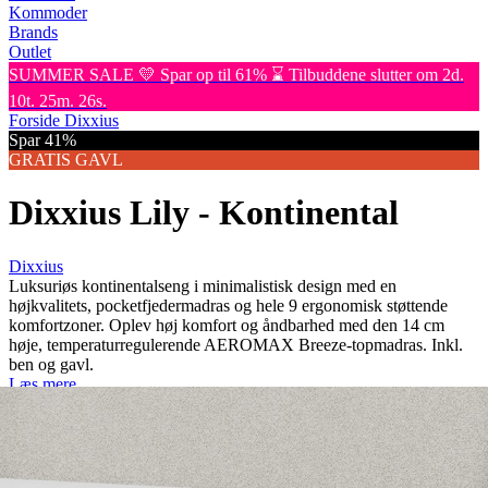
Kommoder
Brands
Outlet
SUMMER SALE 💛 Spar op til 61% ⌛ Tilbuddene slutter om 2d.
10t. 25m. 26s.
Forside
Dixxius
Spar 41%
GRATIS GAVL
Dixxius Lily - Kontinental
Dixxius
Luksuriøs kontinentalseng i minimalistisk design med en
højkvalitets, pocketfjedermadras og hele 9 ergonomisk støttende
komfortzoner. Oplev høj komfort og åndbarhed med den 14 cm
høje, temperaturregulerende AEROMAX Breeze-topmadras. Inkl.
ben og gavl.
Læs mere
180x200
cm
Nu
19.999,-
33.999,-
Spar:
14.000,-