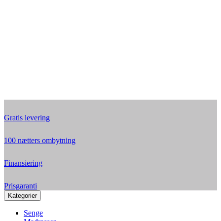
Gratis levering
100 nætters ombytning
Finansiering
Prisgaranti
Kategorier
Senge