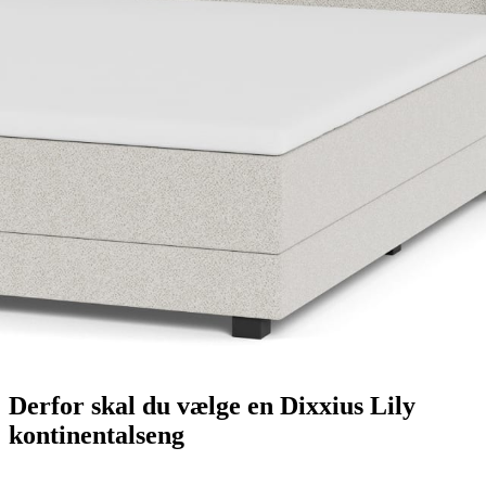
Kun
2d. 8t. 25m. 26s.
tilbage
Find butik nær dig
Tilpas din seng
599,-
799,-
999,-
1499,-
1999,-
Læs mere
Levering 4 - 6 uger
Læs mere
30 butikker i Danmark
Find butik
I tvivl om noget
Læs mere
Tilføj til Ønskeskyen
Klik her
Derfor skal du vælge en Dixxius Lily
kontinentalseng