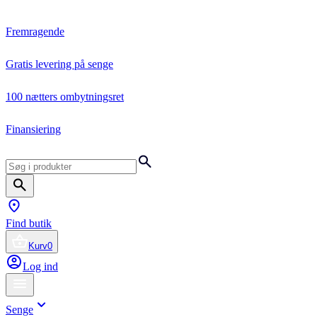
Fremragende
Gratis levering på senge
100 nætters ombytningsret
Finansiering
Find butik
Kurv
0
Log ind
Senge