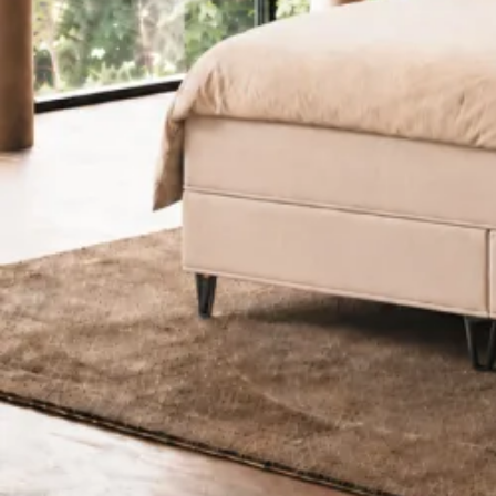
Latex topmadrasser 80x200
Se flere størrelser
Memoryskum topmadrasser
Memoryskum topmadrasser 180x210
Memoryskum topmadrasser 180x200
Memoryskum topmadrasser 160x200
Memoryskum topmadrasser 140x200
Memoryskum topmadrasser 120x200
Memoryskum topmadrasser 90x200
Memoryskum topmadrasser 80x200
Se flere størrelser
Hovedpuder
Dyner
Dyne størrelser
Dobbeltdyner - 200x220
Enkeltdyner - 140x220
Enkeltdyner - 140x200
Juniordyner - 100x140
Babydyner - 70x100
Se flere størrelser
Dyne fyldtyper
Allergivenlige dyner
Dundyner
Edderdunsdyner