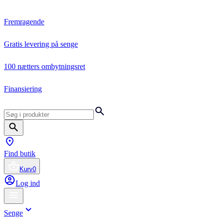
Fremragende
Gratis levering på senge
100 nætters ombytningsret
Finansiering
Find butik
Kurv
0
Log ind
Senge