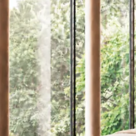
Se flere størrelser
Topmadrasser
Topmadras typer
Alle topmadrasser
Latex topmadrasser
Memoryskum topmadrasser
Topmadrasser til elevationssenge
Topmadrasser på tilbud
Populære størrelser
Topmadrasser 200x200
Topmadrasser 180x210
Topmadrasser 180x200
Topmadrasser 160x200
Topmadrasser 140x200
Topmadrasser 120x200
Topmadrasser 90x200
Topmadrasser 80x200
Se flere størrelser
Latex topmadrasser
Latex topmadrasser 180x210
Latex topmadrasser 180x200
Latex topmadrasser 160x200
Latex topmadrasser 140x200
Latex topmadrasser 120x200
Latex topmadrasser 90x200