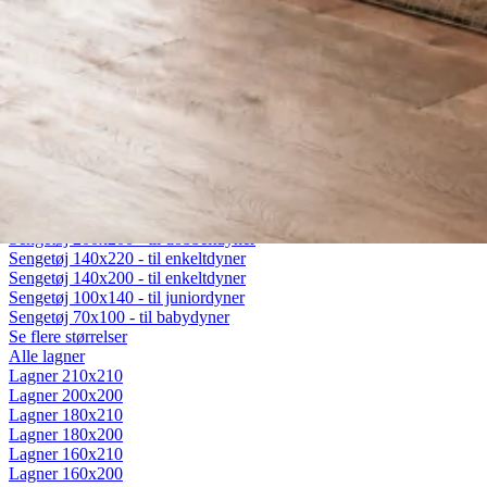
Fiberdyner
Gåsedunsdyner
Moskusdyner
Temperaturregulerende dyner
Dyner efter sæson
Helårsdyner (Lun)
Sommerdyner (Sval)
Vinterdyner (Varm)
Sengetøj
Alt sengetøj
Sengetøj 200x220 - til dobbeltdyner
Sengetøj 200x200 - til dobbeltdyner
Sengetøj 140x220 - til enkeltdyner
Sengetøj 140x200 - til enkeltdyner
Sengetøj 100x140 - til juniordyner
Sengetøj 70x100 - til babydyner
Se flere størrelser
Alle lagner
Lagner 210x210
Lagner 200x200
Lagner 180x210
Lagner 180x200
Lagner 160x210
Lagner 160x200