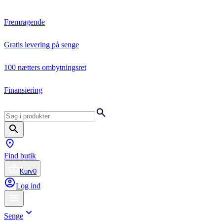
Fremragende
Gratis levering på senge
100 nætters ombytningsret
Finansiering
Find butik
Kurv
0
Log ind
Senge