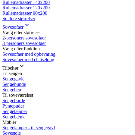
Rullemadrasser 140x200
Rullemadrasser 120x200
Rullemadrasser 90x200
Se flere størrelser
Sovesofaer
Vælg efter størrelse
2-personers sovesofaer
3-personers sovesofaer
Vælg efter funktion
Sovesofaer med opbevaring
Sovesofaer med chaiselong
Tilbehør
Til sengen
Sengegavle
Sengebunde
Sengeben
Til soveværelset
Sengeborde
Pyntepuder
Sengetæpper
Sengebænk
Møbler
Sengelamper - til sengegavl
Sovestole