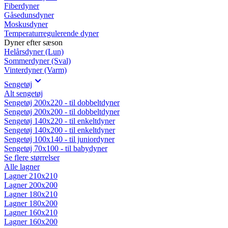
Fiberdyner
Gåsedunsdyner
Moskusdyner
Temperaturregulerende dyner
Dyner efter sæson
Helårsdyner (Lun)
Sommerdyner (Sval)
Vinterdyner (Varm)
Sengetøj
Alt sengetøj
Sengetøj 200x220 - til dobbeltdyner
Sengetøj 200x200 - til dobbeltdyner
Sengetøj 140x220 - til enkeltdyner
Sengetøj 140x200 - til enkeltdyner
Sengetøj 100x140 - til juniordyner
Sengetøj 70x100 - til babydyner
Se flere størrelser
Alle lagner
Lagner 210x210
Lagner 200x200
Lagner 180x210
Lagner 180x200
Lagner 160x210
Lagner 160x200