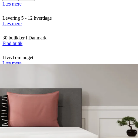
Læs mere
Levering 5 - 12 hverdage
Læs mere
30 butikker i Danmark
Find butik
I tvivl om noget
Læs mere
Tilføj til Ønskeskyen
Klik her
Derfor skal du vælge en Dixxius Bea elevationsseng