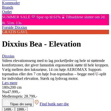
Kommoder
Brands
Outlet
SUMMER SALE 💛 Spar op til 61% ⌛ Tilbuddene slutter om 2d.
8t. 51m. 13s.
Forside
Dixxius
GRATIS GAVL
Dixxius Bea - Elevation
Dixxius
Stilren elevationsseng med to lag pocketfjedre og hele ni støttende
komfortzoner, der giver fantastisk ergonomisk støtte til hele kroppen.
Vælg mellem den luksuriøse, 14 cm høje AEROMAX Support-
topmadras eller den 7 cm høje Ivar-topmadras – begge med U-split
for individuel elevation. Stærk og lydsvag motor.
Læs mere
180x200
cm
Nu
47.999,-
Medlemspris:
28.799,-
Find butik nær dig
Tilpas din seng
1499,-
1999,-