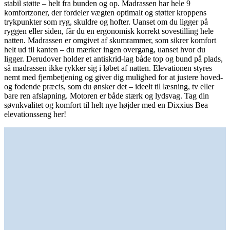
stabil støtte – helt fra bunden og op. Madrassen har hele 9
komfortzoner, der fordeler vægten optimalt og støtter kroppens
trykpunkter som ryg, skuldre og hofter. Uanset om du ligger på
ryggen eller siden, får du en ergonomisk korrekt sovestilling hele
natten. Madrassen er omgivet af skumrammer, som sikrer komfort
helt ud til kanten – du mærker ingen overgang, uanset hvor du
ligger. Derudover holder et antiskrid-lag både top og bund på plads,
så madrassen ikke rykker sig i løbet af natten. Elevationen styres
nemt med fjernbetjening og giver dig mulighed for at justere hoved-
og fodende præcis, som du ønsker det – ideelt til læsning, tv eller
bare ren afslapning. Motoren er både stærk og lydsvag. Tag din
søvnkvalitet og komfort til helt nye højder med en Dixxius Bea
elevationsseng her!