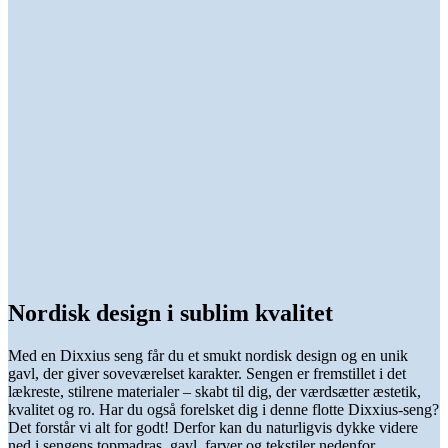
Nordisk design i sublim kvalitet
Med en Dixxius seng får du et smukt nordisk design og en unik
gavl, der giver soveværelset karakter. Sengen er fremstillet i det
lækreste, stilrene materialer – skabt til dig, der værdsætter æstetik,
kvalitet og ro. Har du også forelsket dig i denne flotte Dixxius-seng?
Det forstår vi alt for godt! Derfor kan du naturligvis dykke videre
ned i sengens topmadras, gavl, farver og tekstiler nedenfor.