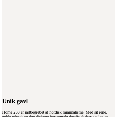
Unik gavl
Home 250 er indbegrebet af nordisk minimalisme. Med sit rene,
enkle udtryk og den diskrete horisontale detalje skaber gavlen en