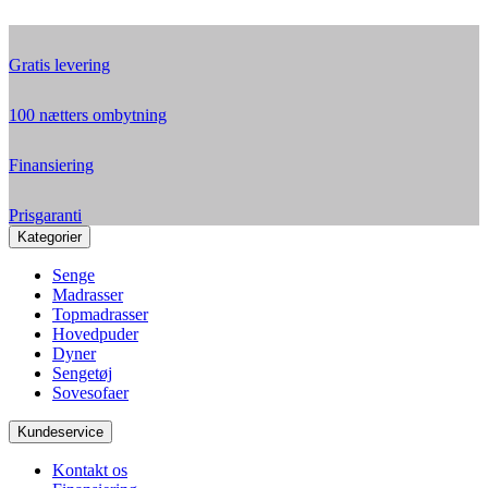
Gratis levering
100 nætters ombytning
Finansiering
Prisgaranti
Kategorier
Senge
Madrasser
Topmadrasser
Hovedpuder
Dyner
Sengetøj
Sovesofaer
Kundeservice
Kontakt os