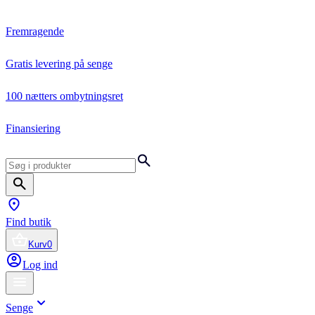
Fremragende
Gratis levering på senge
100 nætters ombytningsret
Finansiering
Find butik
Kurv
0
Log ind
Senge