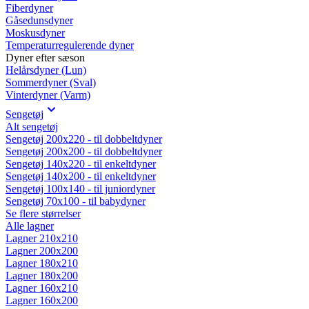
Fiberdyner
Gåsedunsdyner
Moskusdyner
Temperaturregulerende dyner
Dyner efter sæson
Helårsdyner (Lun)
Sommerdyner (Sval)
Vinterdyner (Varm)
Sengetøj
Alt sengetøj
Sengetøj 200x220 - til dobbeltdyner
Sengetøj 200x200 - til dobbeltdyner
Sengetøj 140x220 - til enkeltdyner
Sengetøj 140x200 - til enkeltdyner
Sengetøj 100x140 - til juniordyner
Sengetøj 70x100 - til babydyner
Se flere størrelser
Alle lagner
Lagner 210x210
Lagner 200x200
Lagner 180x210
Lagner 180x200
Lagner 160x210
Lagner 160x200