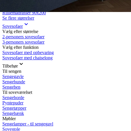
Rullemadrasser 140x200
Rullemadrasser 120x200
Rullemadrasser 90x200
Se flere størrelser
Sovesofaer
Vælg efter størrelse
2-personers sovesofaer
3-personers sovesofaer
Vælg efter funktion
Sovesofaer med opbevaring
Sovesofaer med chaiselong
Tilbehør
Til sengen
Sengegavle
Sengebunde
Sengeben
Til soveværelset
Sengeborde
Pyntepuder
Sengetæpper
Sengebænk
Møbler
Sengelamper - til sengegavl
Sovestole