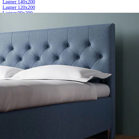
Lagner 140x200
Lagner 120x200
Lagner 90x200
Lagner 80x200
Se flere størrelser
Kuvertlagner
Kuvertlagner 180x200
Kuvertlagner 140x200
Kuvertlagner 120x200
Kuvertlagner 90x200
Se flere størrelser
Faconlagner
Faconlagner 180x200
Faconlagner 140x200
Faconlagner 120x200
Faconlagner 90x200
Se flere størrelser
Øvrige lagner
Flade lagner
Moltonlagner
Stræklagner
Splitlagner
Vådliggerlagner
Rullemadrasser
Rullemadrasser 180x200