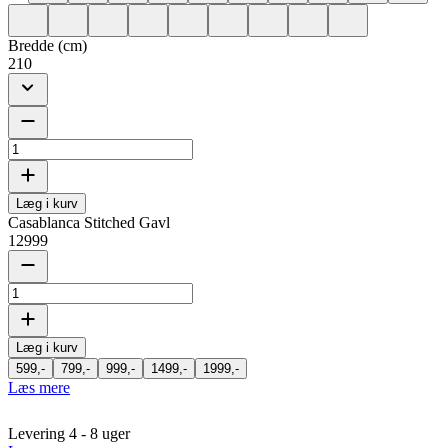
Bredde (cm)
210
Læg i kurv
Casablanca Stitched Gavl
12999
Læg i kurv
599,-
799,-
999,-
1499,-
1999,-
Læs mere
Levering 4 - 8 uger