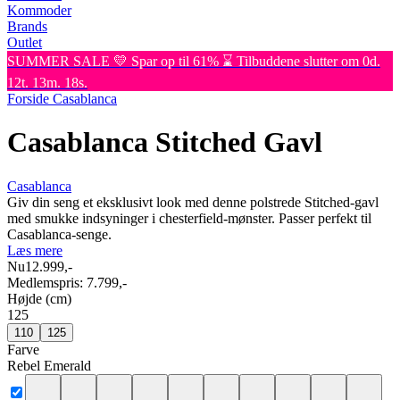
Kommoder
Brands
Outlet
SUMMER SALE 💛 Spar op til 61% ⌛ Tilbuddene slutter om 0d.
12t. 13m. 18s.
Forside
Casablanca
Casablanca Stitched Gavl
Casablanca
Giv din seng et eksklusivt look med denne polstrede Stitched-gavl
med smukke indsyninger i chesterfield-mønster. Passer perfekt til
Casablanca-senge.
Læs mere
Nu
12.999,-
Medlemspris:
7.799,-
Højde (cm)
125
110
125
Farve
Rebel Emerald