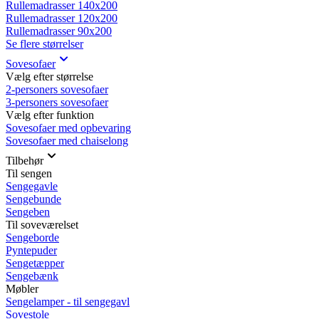
Rullemadrasser 140x200
Rullemadrasser 120x200
Rullemadrasser 90x200
Se flere størrelser
Sovesofaer
Vælg efter størrelse
2-personers sovesofaer
3-personers sovesofaer
Vælg efter funktion
Sovesofaer med opbevaring
Sovesofaer med chaiselong
Tilbehør
Til sengen
Sengegavle
Sengebunde
Sengeben
Til soveværelset
Sengeborde
Pyntepuder
Sengetæpper
Sengebænk
Møbler
Sengelamper - til sengegavl
Sovestole