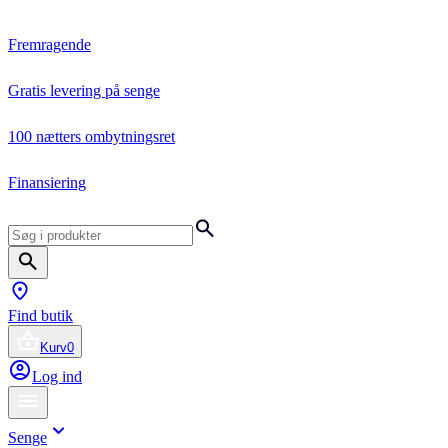
Fremragende
Gratis levering på senge
100 nætters ombytningsret
Finansiering
Find butik
Kurv
0
Log ind
Senge