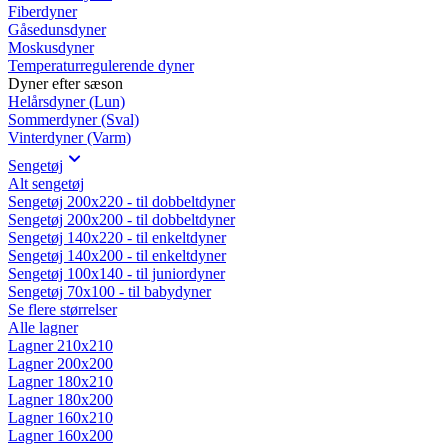
Fiberdyner
Gåsedunsdyner
Moskusdyner
Temperaturregulerende dyner
Dyner efter sæson
Helårsdyner (Lun)
Sommerdyner (Sval)
Vinterdyner (Varm)
Sengetøj
Alt sengetøj
Sengetøj 200x220 - til dobbeltdyner
Sengetøj 200x200 - til dobbeltdyner
Sengetøj 140x220 - til enkeltdyner
Sengetøj 140x200 - til enkeltdyner
Sengetøj 100x140 - til juniordyner
Sengetøj 70x100 - til babydyner
Se flere størrelser
Alle lagner
Lagner 210x210
Lagner 200x200
Lagner 180x210
Lagner 180x200
Lagner 160x210
Lagner 160x200