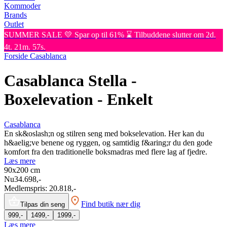
Kommoder
Brands
Outlet
SUMMER SALE 💛 Spar op til 61% ⌛ Tilbuddene slutter om 2d.
4t. 21m. 57s.
Forside
Casablanca
Casablanca Stella -
Boxelevation - Enkelt
Casablanca
En sk&oslash;n og stilren seng med bokselevation. Her kan du
h&aelig;ve benene og ryggen, og samtidig f&aring;r du den gode
komfort fra den traditionelle boksmadras med flere lag af fjedre.
Læs mere
90x200
cm
Nu
34.698,-
Medlemspris:
20.818,-
Find butik nær dig
Tilpas din seng
999,-
1499,-
1999,-
Læs mere