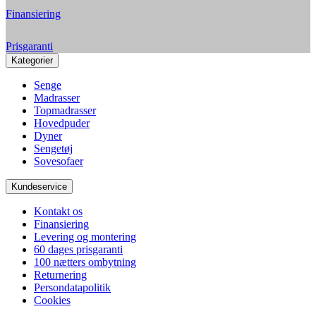
Finansiering
Prisgaranti
Kategorier
Senge
Madrasser
Topmadrasser
Hovedpuder
Dyner
Sengetøj
Sovesofaer
Kundeservice
Kontakt os
Finansiering
Levering og montering
60 dages prisgaranti
100 nætters ombytning
Returnering
Persondatapolitik
Cookies