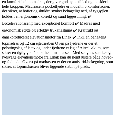
én komfortabel topmadras, der giver god støtte til led og muskler i
hele kroppen. Madrassens pocketfjedre er inddelt i 5 komfortzoner,
der sikrer, at hofter og skuldre synker behageligt ned, så rygsøjlen
holdes i en ergonomisk korrekt og sund liggestilling. ✔️
Boxelevationsseng med exceptionel komfort ✔️ Madras med
ergonomisk støtte og effektiv trykaflastning ✔️ Kraftfuld og
danskproduceret elevationsmotor fra Linak ✔️ Inkl. én behagelig
topmadras og 12 cm egetræsben Oven på fjedrene er der et
polstringslag af latex og under fjedrene et lag af Aircell-skum, som
sikrer en rigtig god åndbarhed i madrassen. Med sengens stærke og
lydsvage elevationsmotor fra Linak kan du nemt justere både hoved-
og fodende. Øverst på madrassen er der en antiskrid-belægning, som
sikrer, at topmadrassen bliver liggende stabilt på plads.