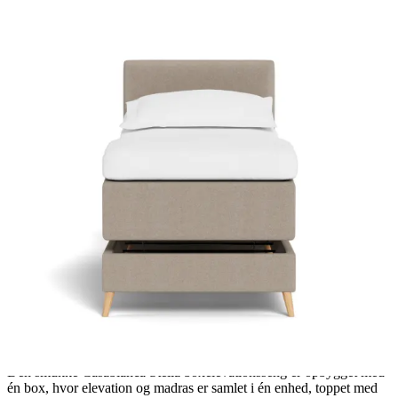
Den smukke Casablanca Stella boxelevationsseng er opbygget med
én box, hvor elevation og madras er samlet i én enhed, toppet med