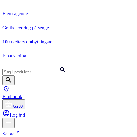
Fremragende
Gratis levering på senge
100 nætters ombytningsret
Finansiering
Find butik
Kurv
0
Log ind
Senge