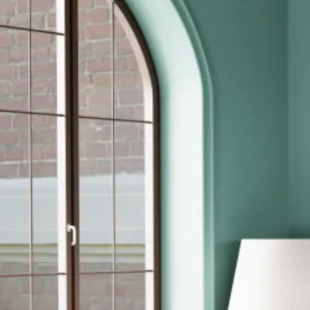
Se flere størrelser
Topmadrasser
Topmadras typer
Alle topmadrasser
Latex topmadrasser
Memoryskum topmadrasser
Topmadrasser til elevationssenge
Topmadrasser på tilbud
Populære størrelser
Topmadrasser 200x200
Topmadrasser 180x210
Topmadrasser 180x200
Topmadrasser 160x200
Topmadrasser 140x200
Topmadrasser 120x200
Topmadrasser 90x200
Topmadrasser 80x200
Se flere størrelser
Latex topmadrasser
Latex topmadrasser 180x210
Latex topmadrasser 180x200
Latex topmadrasser 160x200
Latex topmadrasser 140x200
Latex topmadrasser 120x200
Latex topmadrasser 90x200