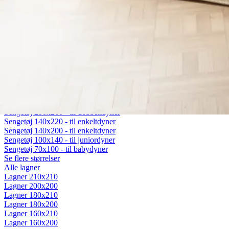
Fiberdyner
Gåsedunsdyner
Moskusdyner
Temperaturregulerende dyner
Dyner efter sæson
Helårsdyner (Lun)
Sommerdyner (Sval)
Vinterdyner (Varm)
Sengetøj
Alt sengetøj
Sengetøj 200x220 - til dobbeltdyner
Sengetøj 200x200 - til dobbeltdyner
Sengetøj 140x220 - til enkeltdyner
Sengetøj 140x200 - til enkeltdyner
Sengetøj 100x140 - til juniordyner
Sengetøj 70x100 - til babydyner
Se flere størrelser
Alle lagner
Lagner 210x210
Lagner 200x200
Lagner 180x210
Lagner 180x200
Lagner 160x210
Lagner 160x200