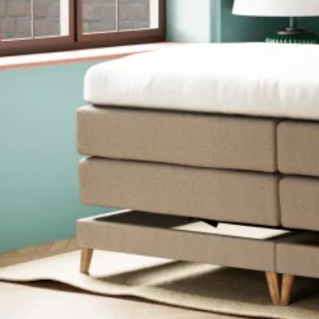
Latex topmadrasser 80x200
Se flere størrelser
Memoryskum topmadrasser
Memoryskum topmadrasser 180x210
Memoryskum topmadrasser 180x200
Memoryskum topmadrasser 160x200
Memoryskum topmadrasser 140x200
Memoryskum topmadrasser 120x200
Memoryskum topmadrasser 90x200
Memoryskum topmadrasser 80x200
Se flere størrelser
Hovedpuder
Dyner
Dyne størrelser
Dobbeltdyner - 200x220
Enkeltdyner - 140x220
Enkeltdyner - 140x200
Juniordyner - 100x140
Babydyner - 70x100
Se flere størrelser
Dyne fyldtyper
Allergivenlige dyner
Dundyner
Edderdunsdyner