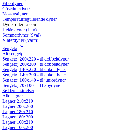
Fiberdyner
Gåsedunsdyner
Moskusdyner
Temperaturregulerende dyner
Dyner efter sæson
Helårsdyner (Lun)
Sommerdyner (Sval)
Vinterdyner (Varm)
Sengetøj
Alt sengetøj
Sengetøj 200x220 - til dobbeltdyner
Sengetøj 200x200 - til dobbeltdyner
Sengetøj 140x220 - til enkeltdyner
Sengetøj 140x200 - til enkeltdyner
Sengetøj 100x140 - til juniordyner
Sengetøj 70x100 - til babydyner
Se flere størrelser
Alle lagner
Lagner 210x210
Lagner 200x200
Lagner 180x210
Lagner 180x200
Lagner 160x210
Lagner 160x200