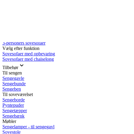
Rullemadrasser 140x200
Rullemadrasser 120x200
Rullemadrasser 90x200
Se flere størrelser
Sovesofaer
Vælg efter størrelse
2-personers sovesofaer
3-personers sovesofaer
Vælg efter funktion
Sovesofaer med opbevaring
Sovesofaer med chaiselong
Tilbehør
Til sengen
Sengegavle
Sengebunde
Sengeben
Til soveværelset
Sengeborde
Pyntepuder
Sengetæpper
Sengebænk
Møbler
Sengelamper - til sengegavl
Sovestole