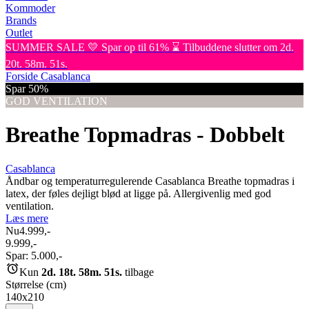
Kommoder
Brands
Outlet
SUMMER SALE 💛 Spar op til 61% ⌛ Tilbuddene slutter om 2d.
20t. 58m. 51s.
Forside
Casablanca
Spar 50%
GOD VENTILATION
Breathe Topmadras - Dobbelt
Casablanca
Åndbar og temperaturregulerende Casablanca Breathe topmadras i
latex, der føles dejligt blød at ligge på. Allergivenlig med god
ventilation.
Læs mere
Nu
4.999,-
9.999,-
Spar:
5.000,-
Kun
2d. 18t. 58m. 51s.
tilbage
Størrelse (cm)
140x210