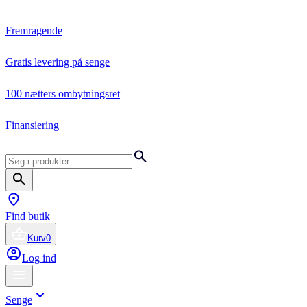
Fremragende
Gratis levering på senge
100 nætters ombytningsret
Finansiering
Find butik
Kurv
0
Log ind
Senge