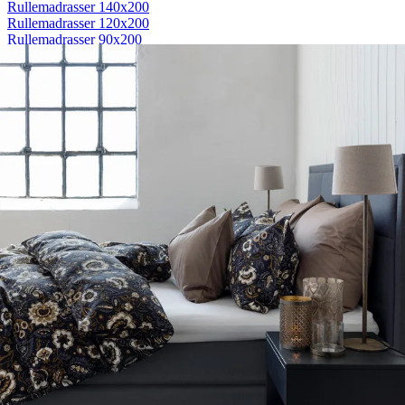
Rullemadrasser 140x200
Rullemadrasser 120x200
Rullemadrasser 90x200
Se flere størrelser
Sovesofaer
Vælg efter størrelse
2-personers sovesofaer
3-personers sovesofaer
Vælg efter funktion
Sovesofaer med opbevaring
Sovesofaer med chaiselong
Tilbehør
Til sengen
Sengegavle
Sengebunde
Sengeben
Til soveværelset
Sengeborde
Pyntepuder
Sengetæpper
Sengebænk
Møbler
Sengelamper - til sengegavl
Sovestole