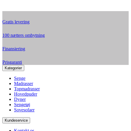
Gratis levering
100 nætters ombytning
Finansiering
Prisgaranti
Kategorier
Senge
Madrasser
Topmadrasser
Hovedpuder
Dyner
Sengetøj
Sovesofaer
Kundeservice
Kontakt os