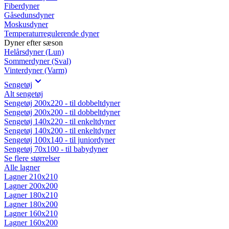
Fiberdyner
Gåsedunsdyner
Moskusdyner
Temperaturregulerende dyner
Dyner efter sæson
Helårsdyner (Lun)
Sommerdyner (Sval)
Vinterdyner (Varm)
Sengetøj
Alt sengetøj
Sengetøj 200x220 - til dobbeltdyner
Sengetøj 200x200 - til dobbeltdyner
Sengetøj 140x220 - til enkeltdyner
Sengetøj 140x200 - til enkeltdyner
Sengetøj 100x140 - til juniordyner
Sengetøj 70x100 - til babydyner
Se flere størrelser
Alle lagner
Lagner 210x210
Lagner 200x200
Lagner 180x210
Lagner 180x200
Lagner 160x210
Lagner 160x200