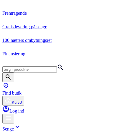
Fremragende
Gratis levering på senge
100 nætters ombytningsret
Finansiering
Find butik
Kurv
0
Log ind
Senge