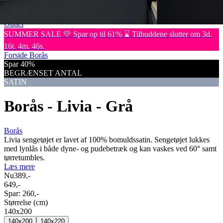
Kommoder
Brands
Outlet
SUMMER SALE 💛 Spar op til 61% ⌛ Tilbuddene slutter om 3d.
16t. 4m. 46s.
Forside
Borås
Spar 40%
BEGRÆNSET ANTAL
SATIN
Borås - Livia - Grå
Borås
Livia sengetøjet er lavet af 100% bomuldssatin. Sengetøjet lukkes
med lynlås i både dyne- og pudebetræk og kan vaskes ved 60° samt
tørretumbles.
Læs mere
Nu
389,-
649,-
Spar:
260,-
Størrelse (cm)
140x200
140x200
140x220