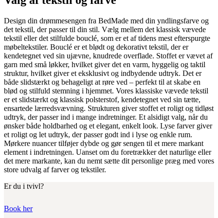
Design din drømmesengen fra BedMade med din yndlingsfarve og
det tekstil, der passer til din stil. Vælg mellem det klassisk vævede
tekstil eller det stilfulde bouclé, som er et af tidens mest efterspurgte
møbeltekstiler. Bouclé er et blødt og dekorativt tekstil, der er
kendetegnet ved sin ujævne, knudrede overflade. Stoffet er vævet af
garn med små løkker, hvilket giver det en varm, hyggelig og taktil
struktur, hvilket giver et eksklusivt og indbydende udtryk. Det er
både slidstærkt og behageligt at røre ved – perfekt til at skabe en
blød og stilfuld stemning i hjemmet. Vores klassiske vævede tekstil
er et slidstærkt og klassisk polsterstof, kendetegnet ved sin tætte,
ensartede lærredsvævning. Strukturen giver stoffet et roligt og tidløst
udtryk, der passer ind i mange indretninger. Et alsidigt valg, når du
ønsker både holdbarhed og et elegant, enkelt look. Lyse farver giver
et roligt og let udtryk, der passer godt ind i lyse og enkle rum.
Mørkere nuancer tilføjer dybde og gør sengen til et mere markant
element i indretningen. Uanset om du foretrækker det naturlige eller
det mere markante, kan du nemt sætte dit personlige præg med vores
store udvalg af farver og tekstiler.
Er du i tvivl?
Book her