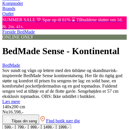
Kommoder
Brands
Outlet
SUMMER SALE 💛 Spar op til 61% ⌛ Tilbuddene slutter om 1d.
8t. 2m. 41s.
Forside
BedMade
ONLINE ONLY
BedMade Sense - Kontinental
BedMade
Sov sundt og vågn op lettere med den tidsløse og skandinavisk-
inspirerede BedMade Sense kontinentalseng. Her får du rigtig god
støtte og komfort til prisen fra sengens tre lag: en solid base, en
komfortabel pocketfjedermadras og en god topmadras. Fuldend
sengen ved at tilføje en af de flotte gavle. Sengehøjden er 57 cm
eksklusiv topmadras. OBS: Ikke udstillet i butikker.
Læs mere
140x200
cm
Nu
16.598,-
Find butik nær dig
Tilpas din seng
599,-
799,-
999,-
1499,-
1999,-