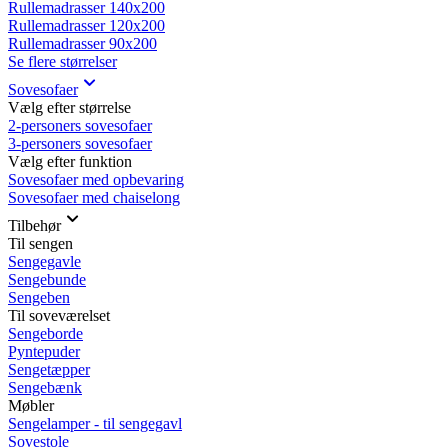
Rullemadrasser 140x200
Rullemadrasser 120x200
Rullemadrasser 90x200
Se flere størrelser
Sovesofaer
Vælg efter størrelse
2-personers sovesofaer
3-personers sovesofaer
Vælg efter funktion
Sovesofaer med opbevaring
Sovesofaer med chaiselong
Tilbehør
Til sengen
Sengegavle
Sengebunde
Sengeben
Til soveværelset
Sengeborde
Pyntepuder
Sengetæpper
Sengebænk
Møbler
Sengelamper - til sengegavl
Sovestole