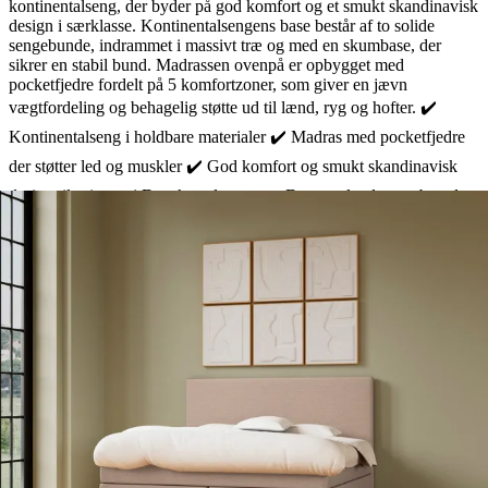
kontinentalseng, der byder på god komfort og et smukt skandinavisk
design i særklasse. Kontinentalsengens base består af to solide
sengebunde, indrammet i massivt træ og med en skumbase, der
sikrer en stabil bund. Madrassen ovenpå er opbygget med
pocketfjedre fordelt på 5 komfortzoner, som giver en jævn
vægtfordeling og behagelig støtte ud til lænd, ryg og hofter. ✔️
Kontinentalseng i holdbare materialer ✔️ Madras med pocketfjedre
der støtter led og muskler ✔️ God komfort og smukt skandinavisk
design til prisen ✔️ Danskproduceret og Drømmelands eget brand
Madrasser i størrelse 160x200 cm og større leveres med to
madraskerner i ét fælles betræk. BedMade er Drømmelands helt eget
brand, og alle sengene er produceret i Danmark med afsæt i solide,
danske håndværkstraditioner. Dermed er du garanteret masser af stil
og komfort til en rigtig skarp pris. Med BedMade Ease
kontinentalsengen får du hele 15 års garanti på ramme- og
fjederbrud.