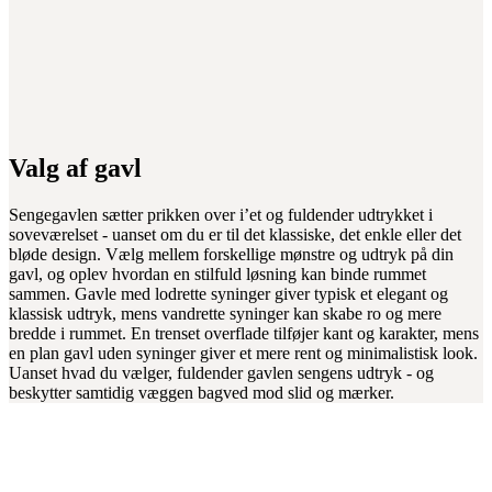
Valg af gavl
Sengegavlen sætter prikken over i’et og fuldender udtrykket i
soveværelset - uanset om du er til det klassiske, det enkle eller det
bløde design. Vælg mellem forskellige mønstre og udtryk på din
gavl, og oplev hvordan en stilfuld løsning kan binde rummet
sammen. Gavle med lodrette syninger giver typisk et elegant og
klassisk udtryk, mens vandrette syninger kan skabe ro og mere
bredde i rummet. En trenset overflade tilføjer kant og karakter, mens
en plan gavl uden syninger giver et mere rent og minimalistisk look.
Uanset hvad du vælger, fuldender gavlen sengens udtryk - og
beskytter samtidig væggen bagved mod slid og mærker.