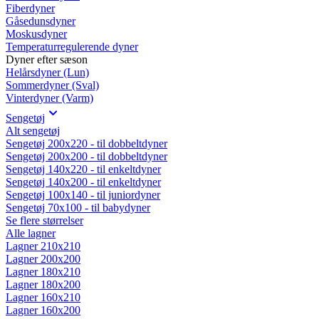
Fiberdyner
Gåsedunsdyner
Moskusdyner
Temperaturregulerende dyner
Dyner efter sæson
Helårsdyner (Lun)
Sommerdyner (Sval)
Vinterdyner (Varm)
Sengetøj
Alt sengetøj
Sengetøj 200x220 - til dobbeltdyner
Sengetøj 200x200 - til dobbeltdyner
Sengetøj 140x220 - til enkeltdyner
Sengetøj 140x200 - til enkeltdyner
Sengetøj 100x140 - til juniordyner
Sengetøj 70x100 - til babydyner
Se flere størrelser
Alle lagner
Lagner 210x210
Lagner 200x200
Lagner 180x210
Lagner 180x200
Lagner 160x210
Lagner 160x200