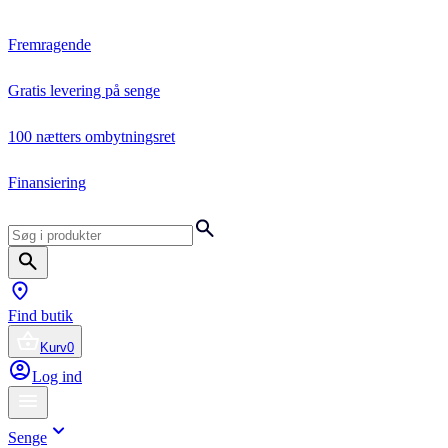
Fremragende
Gratis levering på senge
100 nætters ombytningsret
Finansiering
Find butik
Kurv
0
Log ind
Senge