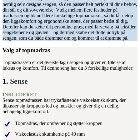
nemlig selv designe sengen, så den passer helt perfekt til dine behov,
din stil og dit soveværelse. Vælg mellem flere fastheder på
madrassen og blandt flere forskellige topmadrasser, så du får netop
den liggekomfort og ergonomiske støtte, der passer bedst til dig.
Derefter kan du sætte dit personlige præg med farvevalg på tekstiler,
sengebenene og gavlen – og dermed skabe det flotte udtryk på
sengen, som du både drømmer om og kommer til at drømme på.
Valg af topmadras
Topmadrassen er det øverste lag i sengen og giver en følelse af
luksus og komfort. Til denne seng har du 3 forskellige muligheder:
1.
Sense
INKLUDERET
Sense-topmadrassen har trykaflastende viskoelastisk skum, der
tilpasser sig kroppens led og muskler og giver dig en dejlig,
behagelig liggekomfort.
Topmadras, der omfavner og støtter kroppen
Viskoelastisk skumkerne på 40 mm