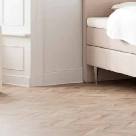
Latex topmadrasser 80x200
Se flere størrelser
Memoryskum topmadrasser
Memoryskum topmadrasser 180x210
Memoryskum topmadrasser 180x200
Memoryskum topmadrasser 160x200
Memoryskum topmadrasser 140x200
Memoryskum topmadrasser 120x200
Memoryskum topmadrasser 90x200
Memoryskum topmadrasser 80x200
Se flere størrelser
Hovedpuder
Dyner
Dyne størrelser
Dobbeltdyner - 200x220
Enkeltdyner - 140x220
Enkeltdyner - 140x200
Juniordyner - 100x140
Babydyner - 70x100
Se flere størrelser
Dyne fyldtyper
Allergivenlige dyner
Dundyner
Edderdunsdyner