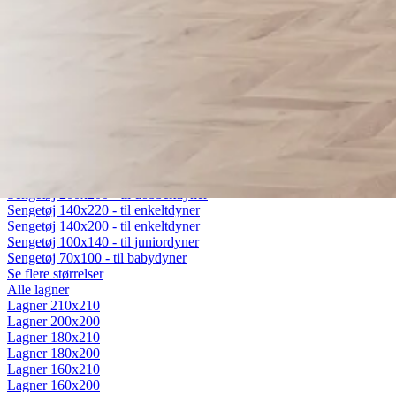
Fiberdyner
Gåsedunsdyner
Moskusdyner
Temperaturregulerende dyner
Dyner efter sæson
Helårsdyner (Lun)
Sommerdyner (Sval)
Vinterdyner (Varm)
Sengetøj
Alt sengetøj
Sengetøj 200x220 - til dobbeltdyner
Sengetøj 200x200 - til dobbeltdyner
Sengetøj 140x220 - til enkeltdyner
Sengetøj 140x200 - til enkeltdyner
Sengetøj 100x140 - til juniordyner
Sengetøj 70x100 - til babydyner
Se flere størrelser
Alle lagner
Lagner 210x210
Lagner 200x200
Lagner 180x210
Lagner 180x200
Lagner 160x210
Lagner 160x200