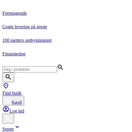
Fremragende
Gratis levering på senge
100 nætters ombytningsret
Finansiering
Find butik
Kurv
0
Log ind
Senge