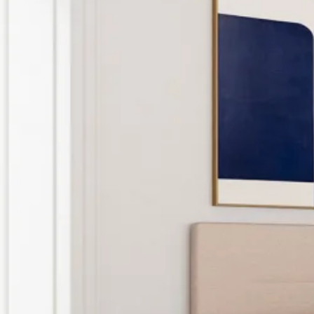
Se flere størrelser
Topmadrasser
Topmadras typer
Alle topmadrasser
Latex topmadrasser
Memoryskum topmadrasser
Topmadrasser til elevationssenge
Topmadrasser på tilbud
Populære størrelser
Topmadrasser 200x200
Topmadrasser 180x210
Topmadrasser 180x200
Topmadrasser 160x200
Topmadrasser 140x200
Topmadrasser 120x200
Topmadrasser 90x200
Topmadrasser 80x200
Se flere størrelser
Latex topmadrasser
Latex topmadrasser 180x210
Latex topmadrasser 180x200
Latex topmadrasser 160x200
Latex topmadrasser 140x200
Latex topmadrasser 120x200
Latex topmadrasser 90x200