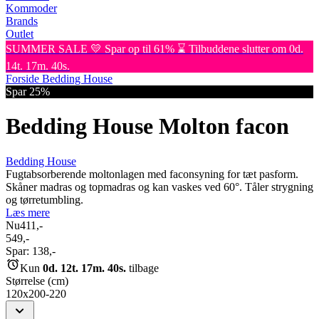
Kommoder
Brands
Outlet
SUMMER SALE 💛 Spar op til 61% ⌛ Tilbuddene slutter om 0d.
14t. 17m. 40s.
Forside
Bedding House
Spar 25%
Bedding House Molton facon
Bedding House
Fugtabsorberende moltonlagen med faconsyning for tæt pasform.
Skåner madras og topmadras og kan vaskes ved 60°. Tåler strygning
og tørretumbling.
Læs mere
Nu
411,-
549,-
Spar:
138,-
Kun
0d. 12t. 17m. 40s.
tilbage
Størrelse (cm)
120x200-220