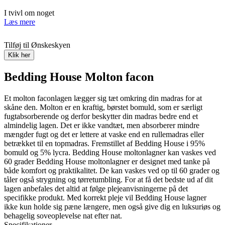
I tvivl om noget
Læs mere
Tilføj til Ønskeskyen
Klik her
Bedding House Molton facon
Et molton faconlagen lægger sig tæt omkring din madras for at
skåne den. Molton er en kraftig, børstet bomuld, som er særligt
fugtabsorberende og derfor beskytter din madras bedre end et
almindelig lagen. Det er ikke vandtæt, men absorberer mindre
mængder fugt og det er lettere at vaske end en rullemadras eller
betrækket til en topmadras. Fremstillet af Bedding House i 95%
bomuld og 5% lycra. Bedding House moltonlagner kan vaskes ved
60 grader Bedding House moltonlagner er designet med tanke på
både komfort og praktikalitet. De kan vaskes ved op til 60 grader og
tåler også strygning og tørretumbling. For at få det bedste ud af dit
lagen anbefales det altid at følge plejeanvisningerne på det
specifikke produkt. Med korrekt pleje vil Bedding House lagner
ikke kun holde sig pæne længere, men også give dig en luksuriøs og
behagelig soveoplevelse nat efter nat.
Specifikationer