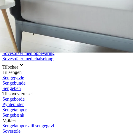
Rullemadrasser 140x200
Rullemadrasser 120x200
Rullemadrasser 90x200
Se flere størrelser
Sovesofaer
Vælg efter størrelse
2-personers sovesofaer
3-personers sovesofaer
Vælg efter funktion
Sovesofaer med opbevaring
Sovesofaer med chaiselong
Tilbehør
Til sengen
Sengegavle
Sengebunde
Sengeben
Til soveværelset
Sengeborde
Pyntepuder
Sengetæpper
Sengebænk
Møbler
Sengelamper - til sengegavl
Sovestole