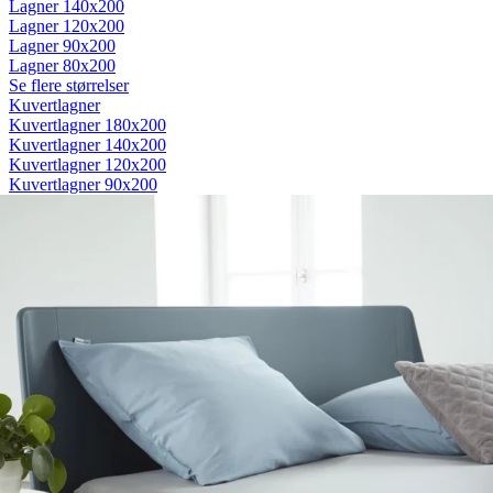
Lagner 140x200
Lagner 120x200
Lagner 90x200
Lagner 80x200
Se flere størrelser
Kuvertlagner
Kuvertlagner 180x200
Kuvertlagner 140x200
Kuvertlagner 120x200
Kuvertlagner 90x200
Se flere størrelser
Faconlagner
Faconlagner 180x200
Faconlagner 140x200
Faconlagner 120x200
Faconlagner 90x200
Se flere størrelser
Øvrige lagner
Flade lagner
Moltonlagner
Stræklagner
Splitlagner
Vådliggerlagner
Rullemadrasser
Rullemadrasser 180x200