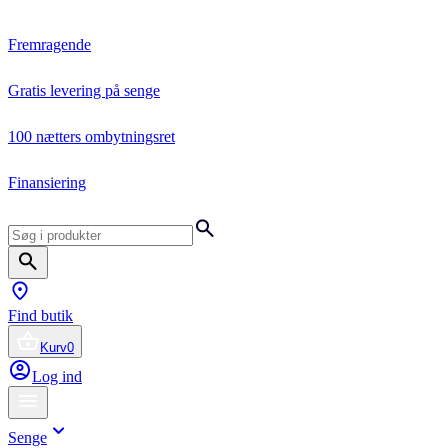
Fremragende
Gratis levering på senge
100 nætters ombytningsret
Finansiering
Find butik
Kurv
0
Log ind
Senge