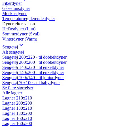
Fiberdyner
Gåsedunsdyner
Moskusdyner
Temperaturregulerende dyner
Dyner efter sæson
Helårsdyner (Lun)
Sommerdyner (Sval)
Vinterdyner (Varm)
Sengetøj
Alt sengetøj
Sengetøj 200x220 - til dobbeltdyner
Sengetøj 200x200 - til dobbeltdyner
Sengetøj 140x220 - til enkeltdyner
Sengetøj 140x200 - til enkeltdyner
Sengetøj 100x140 - til juniordyner
Sengetøj 70x100 - til babydyner
Se flere størrelser
Alle lagner
Lagner 210x210
Lagner 200x200
Lagner 180x210
Lagner 180x200
Lagner 160x210
Lagner 160x200