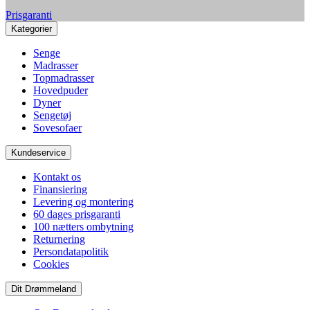
Prisgaranti
Kategorier
Senge
Madrasser
Topmadrasser
Hovedpuder
Dyner
Sengetøj
Sovesofaer
Kundeservice
Kontakt os
Finansiering
Levering og montering
60 dages prisgaranti
100 nætters ombytning
Returnering
Persondatapolitik
Cookies
Dit Drømmeland