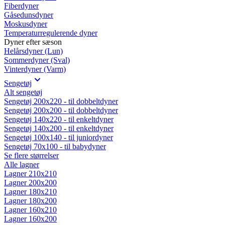
Fiberdyner
Gåsedunsdyner
Moskusdyner
Temperaturregulerende dyner
Dyner efter sæson
Helårsdyner (Lun)
Sommerdyner (Sval)
Vinterdyner (Varm)
Sengetøj
Alt sengetøj
Sengetøj 200x220 - til dobbeltdyner
Sengetøj 200x200 - til dobbeltdyner
Sengetøj 140x220 - til enkeltdyner
Sengetøj 140x200 - til enkeltdyner
Sengetøj 100x140 - til juniordyner
Sengetøj 70x100 - til babydyner
Se flere størrelser
Alle lagner
Lagner 210x210
Lagner 200x200
Lagner 180x210
Lagner 180x200
Lagner 160x210
Lagner 160x200