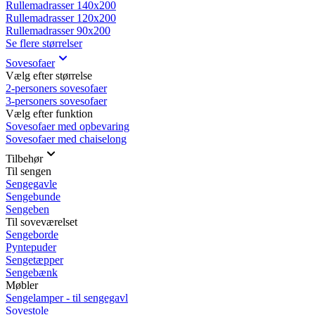
Rullemadrasser 140x200
Rullemadrasser 120x200
Rullemadrasser 90x200
Se flere størrelser
Sovesofaer
Vælg efter størrelse
2-personers sovesofaer
3-personers sovesofaer
Vælg efter funktion
Sovesofaer med opbevaring
Sovesofaer med chaiselong
Tilbehør
Til sengen
Sengegavle
Sengebunde
Sengeben
Til soveværelset
Sengeborde
Pyntepuder
Sengetæpper
Sengebænk
Møbler
Sengelamper - til sengegavl
Sovestole