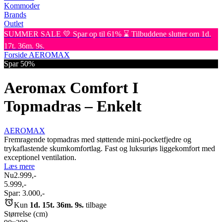
Kommoder
Brands
Outlet
SUMMER SALE 💛 Spar op til 61% ⌛ Tilbuddene slutter om 1d.
17t. 36m. 9s.
Forside
AEROMAX
Spar 50%
Aeromax Comfort I
Topmadras – Enkelt
AEROMAX
Fremragende topmadras med støttende mini-pocketfjedre og
trykaflastende skumkomfortlag. Fast og luksuriøs liggekomfort med
exceptionel ventilation.
Læs mere
Nu
2.999,-
5.999,-
Spar:
3.000,-
Kun
1d. 15t. 36m. 9s.
tilbage
Størrelse (cm)