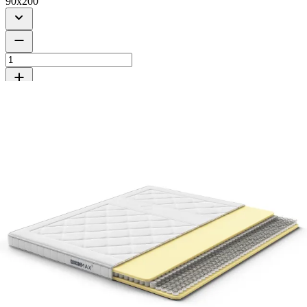
90x200
Læg i kurv
Aeromax Comfort I Topmadras – Enkelt
Nu
2999
Læg i kurv
Levering 3 - 12 hverdage
Læs mere
30 butikker i Danmark