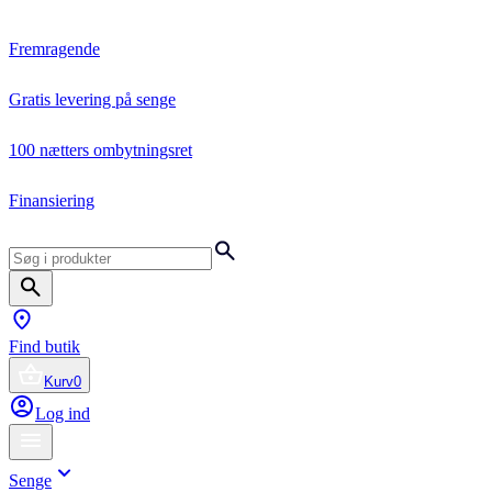
Fremragende
Gratis levering på senge
100 nætters ombytningsret
Finansiering
Find butik
Kurv
0
Log ind
Senge