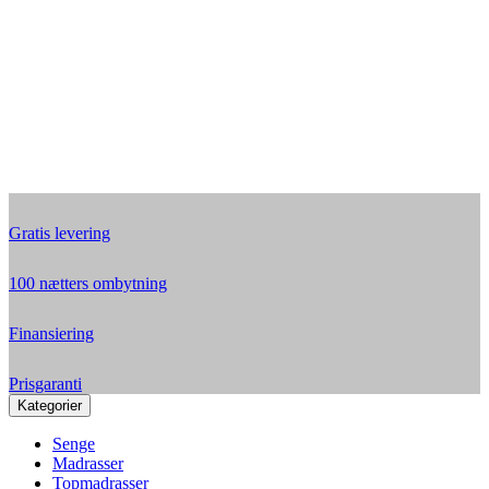
Gratis levering
100 nætters ombytning
Finansiering
Prisgaranti
Kategorier
Senge
Madrasser
Topmadrasser