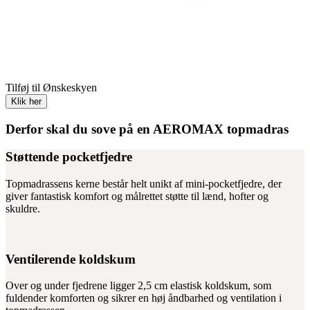
Find os her
I tvivl om noget
Læs mere
Tilføj til Ønskeskyen
Klik her
Derfor skal du sove på en AEROMAX topmadras
Støttende pocketfjedre
Topmadrassens kerne består helt unikt af mini-pocketfjedre, der
giver fantastisk komfort og målrettet støtte til lænd, hofter og
skuldre.
Ventilerende koldskum
Over og under fjedrene ligger 2,5 cm elastisk koldskum, som
fuldender komforten og sikrer en høj åndbarhed og ventilation i