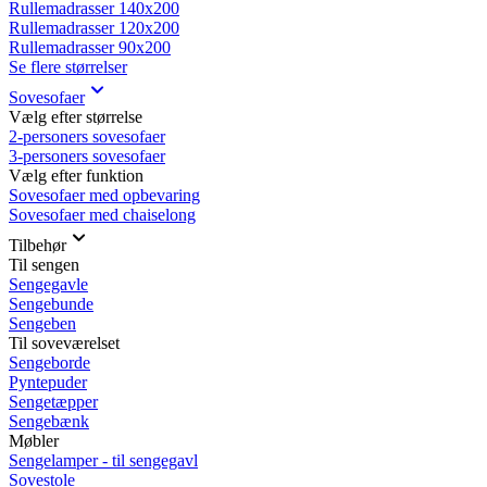
Rullemadrasser 140x200
Rullemadrasser 120x200
Rullemadrasser 90x200
Se flere størrelser
Sovesofaer
Vælg efter størrelse
2-personers sovesofaer
3-personers sovesofaer
Vælg efter funktion
Sovesofaer med opbevaring
Sovesofaer med chaiselong
Tilbehør
Til sengen
Sengegavle
Sengebunde
Sengeben
Til soveværelset
Sengeborde
Pyntepuder
Sengetæpper
Sengebænk
Møbler
Sengelamper - til sengegavl
Sovestole