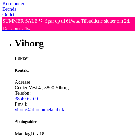
Kommoder
Brands
Outlet
SUMMER SALE 💛 Spar op til 61% ⌛ Tilbuddene slutter om 2d.
15t. 35m. 34s.
Viborg
Lukket
Kontakt
Adresse:
Center Vest 4
,
8800
Viborg
Telefon:
38 40 62 69
Email:
viborg@droemmeland.dk
Åbningstider
Mandag
10 - 18