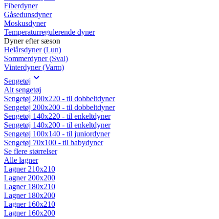
Fiberdyner
Gåsedunsdyner
Moskusdyner
Temperaturregulerende dyner
Dyner efter sæson
Helårsdyner (Lun)
Sommerdyner (Sval)
Vinterdyner (Varm)
Sengetøj
Alt sengetøj
Sengetøj 200x220 - til dobbeltdyner
Sengetøj 200x200 - til dobbeltdyner
Sengetøj 140x220 - til enkeltdyner
Sengetøj 140x200 - til enkeltdyner
Sengetøj 100x140 - til juniordyner
Sengetøj 70x100 - til babydyner
Se flere størrelser
Alle lagner
Lagner 210x210
Lagner 200x200
Lagner 180x210
Lagner 180x200
Lagner 160x210
Lagner 160x200