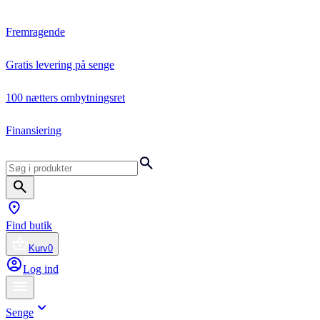
Fremragende
Gratis levering på senge
100 nætters ombytningsret
Finansiering
Find butik
Kurv
0
Log ind
Senge