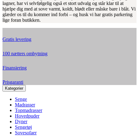
lagner, har vi selvfølgelig også et stort udvalg og står klar til at
hjælpe dig med at sove varmt, koldt, blødt eller måske bare i blåt. Vi
glæder os til du kommer ind forbi – og husk vi har gratis parkering
lige foran butikken.
Gratis levering
100 nætters ombytning
Finansiering
Prisgaranti
Kategorier
Senge
Madrasser
Topmadrasser
Hovedpuder
Dyner
Sengetøj
Sovesofaer