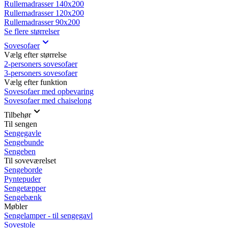
Rullemadrasser 140x200
Rullemadrasser 120x200
Rullemadrasser 90x200
Se flere størrelser
Sovesofaer
Vælg efter størrelse
2-personers sovesofaer
3-personers sovesofaer
Vælg efter funktion
Sovesofaer med opbevaring
Sovesofaer med chaiselong
Tilbehør
Til sengen
Sengegavle
Sengebunde
Sengeben
Til soveværelset
Sengeborde
Pyntepuder
Sengetæpper
Sengebænk
Møbler
Sengelamper - til sengegavl
Sovestole