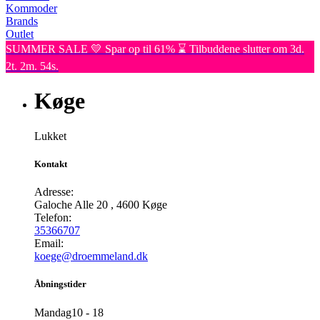
Kommoder
Brands
Outlet
SUMMER SALE 💛 Spar op til 61% ⌛ Tilbuddene slutter om 3d.
2t. 2m. 54s.
Køge
Lukket
Kontakt
Adresse:
Galoche Alle 20
,
4600
Køge
Telefon:
35366707
Email:
koege@droemmeland.dk
Åbningstider
Mandag
10 - 18