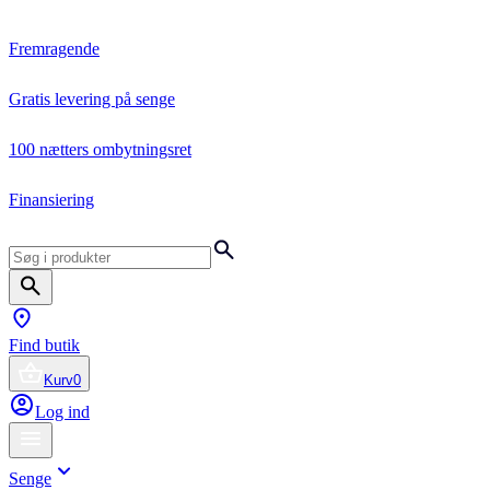
Fremragende
Gratis levering på senge
100 nætters ombytningsret
Finansiering
Find butik
Kurv
0
Log ind
Senge