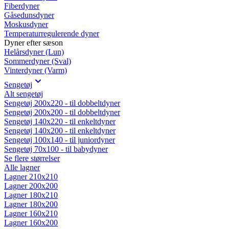
Fiberdyner
Gåsedunsdyner
Moskusdyner
Temperaturregulerende dyner
Dyner efter sæson
Helårsdyner (Lun)
Sommerdyner (Sval)
Vinterdyner (Varm)
Sengetøj
Alt sengetøj
Sengetøj 200x220 - til dobbeltdyner
Sengetøj 200x200 - til dobbeltdyner
Sengetøj 140x220 - til enkeltdyner
Sengetøj 140x200 - til enkeltdyner
Sengetøj 100x140 - til juniordyner
Sengetøj 70x100 - til babydyner
Se flere størrelser
Alle lagner
Lagner 210x210
Lagner 200x200
Lagner 180x210
Lagner 180x200
Lagner 160x210
Lagner 160x200