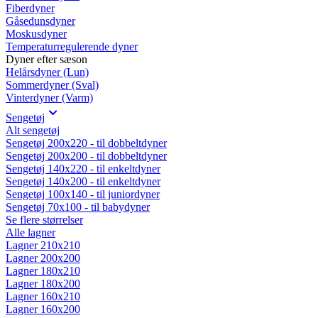
Fiberdyner
Gåsedunsdyner
Moskusdyner
Temperaturregulerende dyner
Dyner efter sæson
Helårsdyner (Lun)
Sommerdyner (Sval)
Vinterdyner (Varm)
Sengetøj
Alt sengetøj
Sengetøj 200x220 - til dobbeltdyner
Sengetøj 200x200 - til dobbeltdyner
Sengetøj 140x220 - til enkeltdyner
Sengetøj 140x200 - til enkeltdyner
Sengetøj 100x140 - til juniordyner
Sengetøj 70x100 - til babydyner
Se flere størrelser
Alle lagner
Lagner 210x210
Lagner 200x200
Lagner 180x210
Lagner 180x200
Lagner 160x210
Lagner 160x200