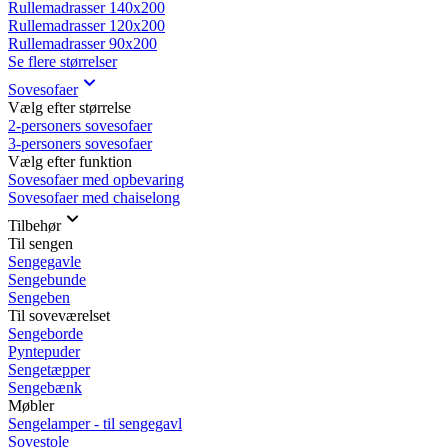
Rullemadrasser 140x200
Rullemadrasser 120x200
Rullemadrasser 90x200
Se flere størrelser
Sovesofaer
Vælg efter størrelse
2-personers sovesofaer
3-personers sovesofaer
Vælg efter funktion
Sovesofaer med opbevaring
Sovesofaer med chaiselong
Tilbehør
Til sengen
Sengegavle
Sengebunde
Sengeben
Til soveværelset
Sengeborde
Pyntepuder
Sengetæpper
Sengebænk
Møbler
Sengelamper - til sengegavl
Sovestole