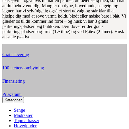
nats søvn – også hvis du har en partner, du deler seng med, som har
andre behov end dig. Mangler du dyne, hovedpude, sengetøj og
lagner, har vi selvfølgelig også et stort udvalg og står klar til at
hjælpe dig med at sove varmt, koldt, blødt eller måske bare i blåt. Vi
glæder os til du kommer ind forbi – og husk vi har 3 gratis
parkeringspladser bag butikken. Derudover er der gratis
parkeringspladser bag Irma (1½ time) og ved Føtex (2 timer). Husk
at sætte p-skive.
Gratis levering
100 nætters ombytning
Finansiering
Prisgaranti
Kategorier
Senge
Madrasser
Topmadrasser
Hovedpuder