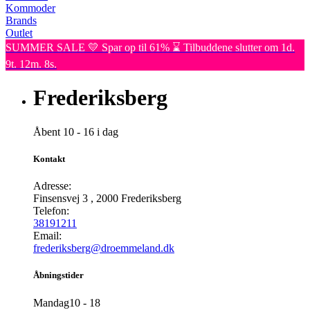
Kommoder
Brands
Outlet
SUMMER SALE 💛 Spar op til 61% ⌛ Tilbuddene slutter om 1d.
9t. 12m. 8s.
Frederiksberg
Åbent 10 - 16 i dag
Kontakt
Adresse:
Finsensvej 3
,
2000
Frederiksberg
Telefon:
38191211
Email:
frederiksberg@droemmeland.dk
Åbningstider
Mandag
10 - 18