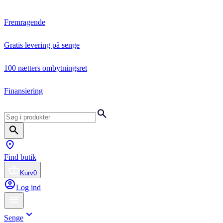
Fremragende
Gratis levering på senge
100 nætters ombytningsret
Finansiering
Find butik
Kurv
0
Log ind
Senge