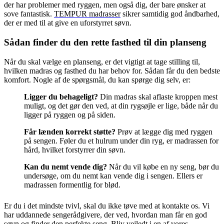
der har problemer med ryggen, men også dig, der bare ønsker at
sove fantastisk.
TEMPUR madrasser
sikrer samtidig god åndbarhed,
der er med til at give en uforstyrret søvn.
Sådan finder du den rette fasthed til din planseng
Når du skal vælge en planseng, er det vigtigt at tage stilling til,
hvilken madras og fasthed du har behov for. Sådan får du den bedste
komfort. Nogle af de spørgsmål, du kan spørge dig selv, er:
Ligger du behageligt?
Din madras skal aflaste kroppen mest
muligt, og det gør den ved, at din rygsøjle er lige, både når du
ligger på ryggen og på siden.
Får lænden korrekt støtte?
Prøv at lægge dig med ryggen
på sengen. Føler du et hulrum under din ryg, er madrassen for
hård, hvilket forstyrrer din søvn.
Kan du nemt vende dig?
Når du vil købe en ny seng, bør du
undersøge, om du nemt kan vende dig i sengen. Ellers er
madrassen formentlig for blød.
Er du i det mindste tvivl, skal du ikke tøve med at kontakte os. Vi
har uddannede sengerådgivere, der ved, hvordan man får en god
søvn og finder den perfekte seng. Bliv vejledt i en af vores