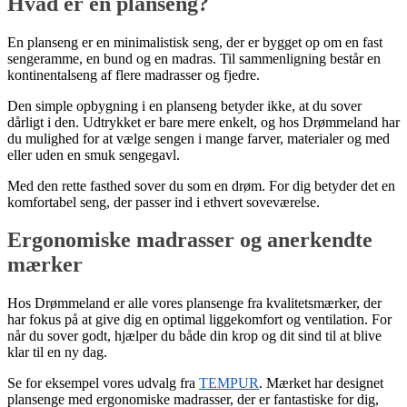
Hvad er en planseng?
En planseng er en minimalistisk seng, der er bygget op om en fast
sengeramme, en bund og en madras. Til sammenligning består en
kontinentalseng af flere madrasser og fjedre.
Den simple opbygning i en planseng betyder ikke, at du sover
dårligt i den. Udtrykket er bare mere enkelt, og hos Drømmeland har
du mulighed for at vælge sengen i mange farver, materialer og med
eller uden en smuk sengegavl.
Med den rette fasthed sover du som en drøm. For dig betyder det en
komfortabel seng, der passer ind i ethvert soveværelse.
Ergonomiske madrasser og anerkendte
mærker
Hos Drømmeland er alle vores plansenge fra kvalitetsmærker, der
har fokus på at give dig en optimal liggekomfort og ventilation. For
når du sover godt, hjælper du både din krop og dit sind til at blive
klar til en ny dag.
Se for eksempel vores udvalg fra
TEMPUR
. Mærket har designet
plansenge med ergonomiske madrasser, der er fantastiske for dig,