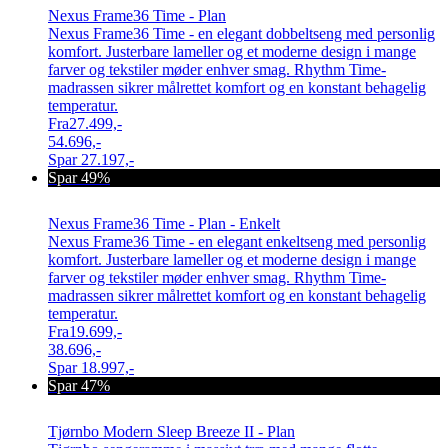
Nexus Frame36 Time - Plan
Nexus Frame36 Time - en elegant dobbeltseng med personlig
komfort. Justerbare lameller og et moderne design i mange
farver og tekstiler møder enhver smag. Rhythm Time-
madrassen sikrer målrettet komfort og en konstant behagelig
temperatur.
Fra
27.499,-
54.696,-
Spar
27.197,-
Spar 49%
Nexus Frame36 Time - Plan - Enkelt
Nexus Frame36 Time - en elegant enkeltseng med personlig
komfort. Justerbare lameller og et moderne design i mange
farver og tekstiler møder enhver smag. Rhythm Time-
madrassen sikrer målrettet komfort og en konstant behagelig
temperatur.
Fra
19.699,-
38.696,-
Spar
18.997,-
Spar 47%
Tjørnbo Modern Sleep Breeze II - Plan