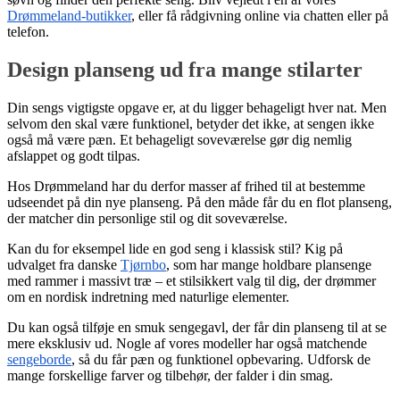
Drømmeland-butikker
, eller få rådgivning online via chatten eller på
telefon.
Design planseng ud fra mange stilarter
Din sengs vigtigste opgave er, at du ligger behageligt hver nat. Men
selvom den skal være funktionel, betyder det ikke, at sengen ikke
også må være pæn. Et behageligt soveværelse gør dig nemlig
afslappet og godt tilpas.
Hos Drømmeland har du derfor masser af frihed til at bestemme
udseendet på din nye planseng. På den måde får du en flot planseng,
der matcher din personlige stil og dit soveværelse.
Kan du for eksempel lide en god seng i klassisk stil? Kig på
udvalget fra danske
Tjørnbo
, som har mange holdbare plansenge
med rammer i massivt træ – et stilsikkert valg til dig, der drømmer
om en nordisk indretning med naturlige elementer.
Du kan også tilføje en smuk sengegavl, der får din planseng til at se
mere eksklusiv ud. Nogle af vores modeller har også matchende
sengeborde
, så du får pæn og funktionel opbevaring. Udforsk de
mange forskellige farver og tilbehør, der falder i din smag.