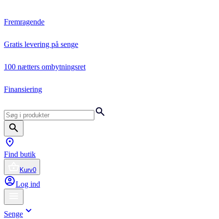
Fremragende
Gratis levering på senge
100 nætters ombytningsret
Finansiering
Find butik
Kurv
0
Log ind
Senge