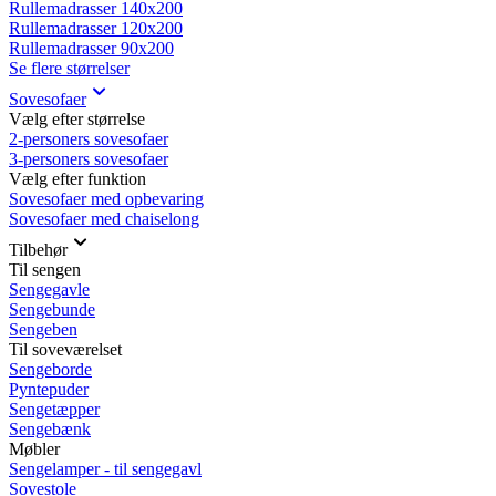
Rullemadrasser 140x200
Rullemadrasser 120x200
Rullemadrasser 90x200
Se flere størrelser
Sovesofaer
Vælg efter størrelse
2-personers sovesofaer
3-personers sovesofaer
Vælg efter funktion
Sovesofaer med opbevaring
Sovesofaer med chaiselong
Tilbehør
Til sengen
Sengegavle
Sengebunde
Sengeben
Til soveværelset
Sengeborde
Pyntepuder
Sengetæpper
Sengebænk
Møbler
Sengelamper - til sengegavl
Sovestole