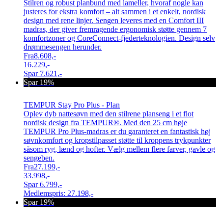
Stilren og robust planbund med lameller, hvoraf nogle kan
justeres for ekstra komfort – alt sammen i et enkelt, nordisk
design med rene linjer. Sengen leveres med en Comfort III
madras, der giver fremragende ergonomisk støtte gennem 7
komfortzoner og CoreConnect-fjederteknologien. Design selv
drømmesengen herunder.
Fra
8.608,-
16.229,-
Spar
7.621,-
Spar 19%
TEMPUR Stay Pro Plus - Plan
Oplev dyb nattesøvn med den stilrene planseng i et flot
nordisk design fra TEMPUR®. Med den 25 cm høje
TEMPUR Pro Plus-madras er du garanteret en fantastisk høj
søvnkomfort og kropstilpasset støtte til kroppens trykpunkter
såsom ryg, lænd og hofter. Vælg mellem flere farver, gavle og
sengeben.
Fra
27.199,-
33.998,-
Spar
6.799,-
Medlemspris:
27.198,-
Spar 19%