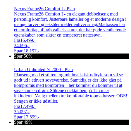
Nexus Frame26 Comfort I - Plan
Nexus Frame26 Comfort I - en elegant dobbeltseng med
personlig komfort. Justerbare lameller og et moderne design i
mange farver og tekstiler møder enhver smag.Madrassen har
et komfortlag af højkvalitets skum, der har gode ventilerende
egenskaber, som sikrer en tempereret nattesøvn.
Fra
16.499,-
34.696,-
Spar
18.197,-
Spar 50%
Urban Unlimited N-2000 - Plan
Planseng med et stilrent og minimalistisk udtryk, som vil se
godt ud i ethvert soveværelse. Samtidig er der ikke gået på
kompromis med komforten – her kommer du kommer til at
sove som en drøm. Stilrene cocktailben på 12 cm er
inkluderet. Vælg mellem tre komfortable topmadrasser. OBS!
Sengen er ikke udstillet.
Fra
17.498,-
35.097,-
Spar
17.599,-
Spar 49%