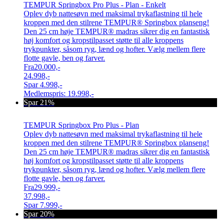
TEMPUR Springbox Pro Plus - Plan - Enkelt
Oplev dyb nattesøvn med maksimal trykaflastning til hele
kroppen med den stilrene TEMPUR® Springbox planseng!
Den 25 cm høje TEMPUR® madras sikrer dig en fantastisk
høj komfort og kropstilpasset støtte til alle kroppens
trykpunkter, såsom ryg, lænd og hofter. Vælg mellem flere
flotte gavle, ben og farver.
Fra
20.000,-
24.998,-
Spar
4.998,-
Medlemspris:
19.998,-
Spar 21%
TEMPUR Springbox Pro Plus - Plan
Oplev dyb nattesøvn med maksimal trykaflastning til hele
kroppen med den stilrene TEMPUR® Springbox planseng!
Den 25 cm høje TEMPUR® madras sikrer dig en fantastisk
høj komfort og kropstilpasset støtte til alle kroppens
trykpunkter, såsom ryg, lænd og hofter. Vælg mellem flere
flotte gavle, ben og farver.
Fra
29.999,-
37.998,-
Spar
7.999,-
Spar 20%