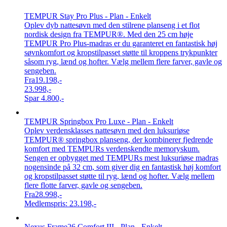
TEMPUR Stay Pro Plus - Plan - Enkelt
Oplev dyb nattesøvn med den stilrene planseng i et flot
nordisk design fra TEMPUR®. Med den 25 cm høje
TEMPUR Pro Plus-madras er du garanteret en fantastisk høj
søvnkomfort og kropstilpasset støtte til kroppens trykpunkter
såsom ryg, lænd og hofter. Vælg mellem flere farver, gavle og
sengeben.
Fra
19.198,-
23.998,-
Spar
4.800,-
TEMPUR Springbox Pro Luxe - Plan - Enkelt
Oplev verdensklasses nattesøvn med den luksuriøse
TEMPUR® springbox planseng, der kombinerer fjedrende
komfort med TEMPURs verdenskendte memoryskum.
Sengen er opbygget med TEMPURs mest luksuriøse madras
nogensinde på 32 cm, som giver dig en fantastisk høj komfort
og kropstilpasset støtte til ryg, lænd og hofter. Vælg mellem
flere flotte farver, gavle og sengeben.
Fra
28.998,-
Medlemspris:
23.198,-
Nexus Frame26 Comfort III - Plan - Enkelt