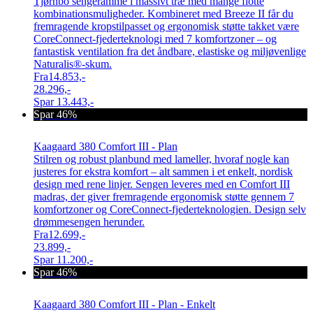
Tjørnbo sengeramme i massivt træ med mange flotte
kombinationsmuligheder. Kombineret med Breeze II får du
fremragende kropstilpasset og ergonomisk støtte takket være
CoreConnect-fjederteknologi med 7 komfortzoner – og
fantastisk ventilation fra det åndbare, elastiske og miljøvenlige
Naturalis®-skum.
Fra
14.853,-
28.296,-
Spar
13.443,-
Spar 46%
Kaagaard 380 Comfort III - Plan
Stilren og robust planbund med lameller, hvoraf nogle kan
justeres for ekstra komfort – alt sammen i et enkelt, nordisk
design med rene linjer. Sengen leveres med en Comfort III
madras, der giver fremragende ergonomisk støtte gennem 7
komfortzoner og CoreConnect-fjederteknologien. Design selv
drømmesengen herunder.
Fra
12.699,-
23.899,-
Spar
11.200,-
Spar 46%
Kaagaard 380 Comfort III - Plan - Enkelt