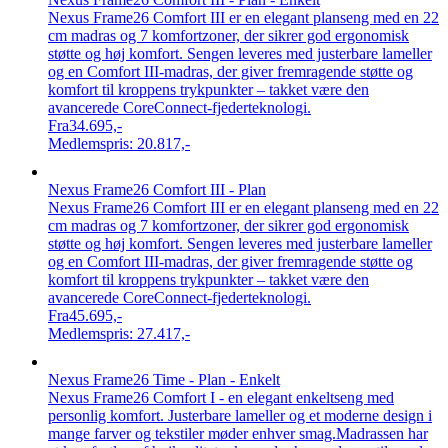
Nexus Frame26 Comfort III er en elegant planseng med en 22
cm madras og 7 komfortzoner, der sikrer god ergonomisk
støtte og høj komfort. Sengen leveres med justerbare lameller
og en Comfort III-madras, der giver fremragende støtte og
komfort til kroppens trykpunkter – takket være den
avancerede CoreConnect-fjederteknologi.
Fra
34.695,-
Medlemspris:
20.817,-
Nexus Frame26 Comfort III - Plan
Nexus Frame26 Comfort III er en elegant planseng med en 22
cm madras og 7 komfortzoner, der sikrer god ergonomisk
støtte og høj komfort. Sengen leveres med justerbare lameller
og en Comfort III-madras, der giver fremragende støtte og
komfort til kroppens trykpunkter – takket være den
avancerede CoreConnect-fjederteknologi.
Fra
45.695,-
Medlemspris:
27.417,-
Nexus Frame26 Time - Plan - Enkelt
Nexus Frame26 Comfort I - en elegant enkeltseng med
personlig komfort. Justerbare lameller og et moderne design i
mange farver og tekstiler møder enhver smag.Madrassen har