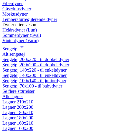
Fiberdyner
Gåsedunsdyner
Moskusdyner
Temperaturregulerende dyner
Dyner efter sæson
Helårsdyner (Lun)
Sommerdyner (Sval)
Vinterdyner (Varm)
Sengetøj
Alt sengetøj
Sengetøj 200x220 - til dobbeltdyner
Sengetøj 200x200 - til dobbeltdyner
Sengetøj 140x220 - til enkeltdyner
Sengetøj 140x200 - til enkeltdyner
Sengetøj 100x140 - til juniordyner
Sengetøj 70x100 - til babydyner
Se flere størrelser
Alle lagner
Lagner 210x210
Lagner 200x200
Lagner 180x210
Lagner 180x200
Lagner 160x210
Lagner 160x200