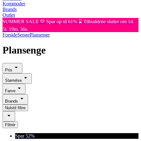
Kommoder
Brands
Outlet
SUMMER SALE 💛 Spar op til 61% ⌛ Tilbuddene slutter om 1d.
5t. 19m. 36s.
Forside
Senge
Plansenge
Plansenge
Pris
Størrelse
Farve
Brands
Nulstil filtre
Filtrér
Spar 52%