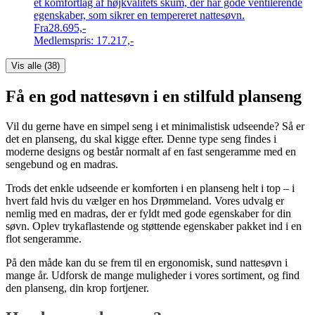
et komfortlag af højkvalitets skum, der har gode ventilerende
egenskaber, som sikrer en tempereret nattesøvn.
Fra
28.695,-
Medlemspris:
17.217,-
Vis alle (
38
)
Få en god nattesøvn i en stilfuld planseng
Vil du gerne have en simpel seng i et minimalistisk udseende? Så er
det en planseng, du skal kigge efter. Denne type seng findes i
moderne designs og består normalt af en fast sengeramme med en
sengebund og en madras.
Trods det enkle udseende er komforten i en planseng helt i top – i
hvert fald hvis du vælger en hos Drømmeland. Vores udvalg er
nemlig med en madras, der er fyldt med gode egenskaber for din
søvn. Oplev trykaflastende og støttende egenskaber pakket ind i en
flot sengeramme.
På den måde kan du se frem til en ergonomisk, sund nattesøvn i
mange år. Udforsk de mange muligheder i vores sortiment, og find
den planseng, din krop fortjener.