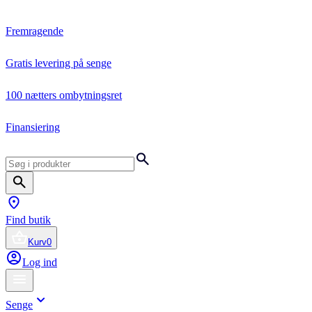
Fremragende
Gratis levering på senge
100 nætters ombytningsret
Finansiering
Find butik
Kurv
0
Log ind
Senge