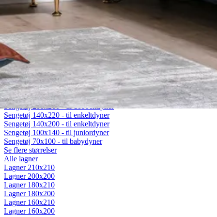
Fiberdyner
Gåsedunsdyner
Moskusdyner
Temperaturregulerende dyner
Dyner efter sæson
Helårsdyner (Lun)
Sommerdyner (Sval)
Vinterdyner (Varm)
Sengetøj
Alt sengetøj
Sengetøj 200x220 - til dobbeltdyner
Sengetøj 200x200 - til dobbeltdyner
Sengetøj 140x220 - til enkeltdyner
Sengetøj 140x200 - til enkeltdyner
Sengetøj 100x140 - til juniordyner
Sengetøj 70x100 - til babydyner
Se flere størrelser
Alle lagner
Lagner 210x210
Lagner 200x200
Lagner 180x210
Lagner 180x200
Lagner 160x210
Lagner 160x200