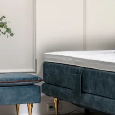
Latex topmadrasser 80x200
Se flere størrelser
Memoryskum topmadrasser
Memoryskum topmadrasser 180x210
Memoryskum topmadrasser 180x200
Memoryskum topmadrasser 160x200
Memoryskum topmadrasser 140x200
Memoryskum topmadrasser 120x200
Memoryskum topmadrasser 90x200
Memoryskum topmadrasser 80x200
Se flere størrelser
Hovedpuder
Dyner
Dyne størrelser
Dobbeltdyner - 200x220
Enkeltdyner - 140x220
Enkeltdyner - 140x200
Juniordyner - 100x140
Babydyner - 70x100
Se flere størrelser
Dyne fyldtyper
Allergivenlige dyner
Dundyner
Edderdunsdyner