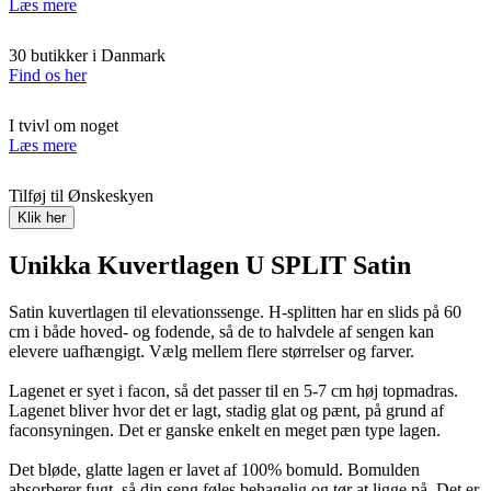
Læs mere
30 butikker i Danmark
Find os her
I tvivl om noget
Læs mere
Tilføj til Ønskeskyen
Klik her
Unikka Kuvertlagen U SPLIT Satin
Satin kuvertlagen til elevationssenge. H-splitten har en slids på 60
cm i både hoved- og fodende, så de to halvdele af sengen kan
elevere uafhængigt. Vælg mellem flere størrelser og farver.
Lagenet er syet i facon, så det passer til en 5-7 cm høj topmadras.
Lagenet bliver hvor det er lagt, stadig glat og pænt, på grund af
faconsyningen. Det er ganske enkelt en meget pæn type lagen.
Det bløde, glatte lagen er lavet af 100% bomuld. Bomulden
absorberer fugt, så din seng føles behagelig og tør at ligge på. Det er