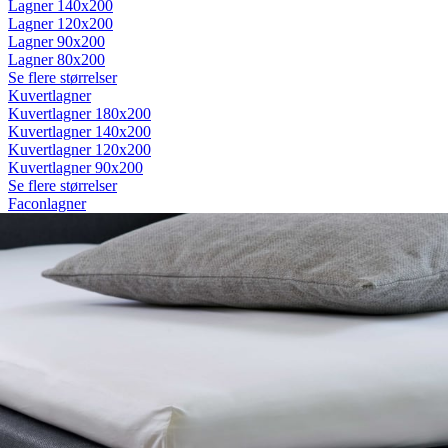
Lagner 140x200
Lagner 120x200
Lagner 90x200
Lagner 80x200
Se flere størrelser
Kuvertlagner
Kuvertlagner 180x200
Kuvertlagner 140x200
Kuvertlagner 120x200
Kuvertlagner 90x200
Se flere størrelser
Faconlagner
Faconlagner 180x200
Faconlagner 140x200
Faconlagner 120x200
Faconlagner 90x200
Se flere størrelser
Øvrige lagner
Flade lagner
Moltonlagner
Stræklagner
Splitlagner
Vådliggerlagner
Rullemadrasser
Rullemadrasser 180x200