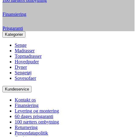
100 nætters ombytning
Finansiering
Prisgaranti
Kategorier
Senge
Madrasser
Topmadrasser
Hovedpuder
Dyner
Sengetøj
Sovesofaer
Kundeservice
Kontakt os
Finansiering
Levering og montering
60 dages prisgaranti
100 nætters ombytning
Returnering
Persondatapolitik