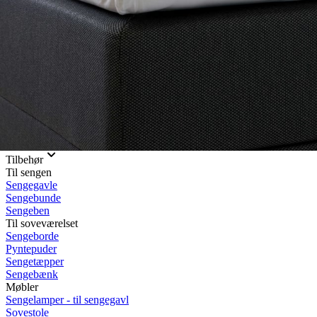
Rullemadrasser 140x200
Rullemadrasser 120x200
Rullemadrasser 90x200
Se flere størrelser
Sovesofaer
Vælg efter størrelse
2-personers sovesofaer
3-personers sovesofaer
Vælg efter funktion
Sovesofaer med opbevaring
Sovesofaer med chaiselong
Tilbehør
Til sengen
Sengegavle
Sengebunde
Sengeben
Til soveværelset
Sengeborde
Pyntepuder
Sengetæpper
Sengebænk
Møbler
Sengelamper - til sengegavl
Sovestole