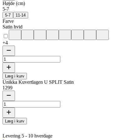
Højde (cm)
5-7
5-7
11-14
Farve
Satin hvid
+
4
Læg i kurv
Unikka Kuvertlagen U SPLIT Satin
1299
Læg i kurv
Levering 5 - 10 hverdage