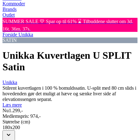
Kommoder
Brands
Outlet
SUMMER SALE 💛 Spar op til 61% ⌛ Tilbuddene slutter om 3d.
16t. 36m. 37s.
Forside
Unikka
SATIN
Unikka Kuvertlagen U SPLIT
Satin
Unikka
Stilrent kuvertlagen i 100 % bomuldssatin. U-split med 80 cm slids i
hovedenden gør det muligt at hæve og sænke hver side af
elevationssengen separat.
Læs mere
Nu
1.299,-
Medlemspris:
974,-
Størrelse (cm)
180x200