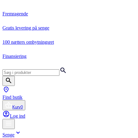
Fremragende
Gratis levering på senge
100 nætters ombytningsret
Finansiering
Find butik
Kurv
0
Log ind
Senge