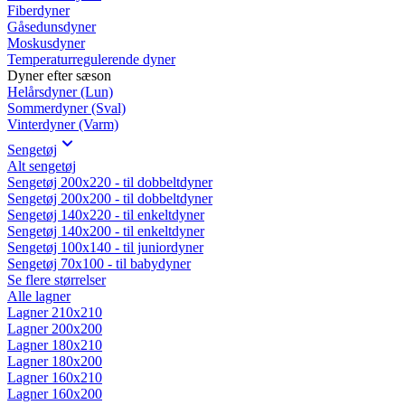
Fiberdyner
Gåsedunsdyner
Moskusdyner
Temperaturregulerende dyner
Dyner efter sæson
Helårsdyner (Lun)
Sommerdyner (Sval)
Vinterdyner (Varm)
Sengetøj
Alt sengetøj
Sengetøj 200x220 - til dobbeltdyner
Sengetøj 200x200 - til dobbeltdyner
Sengetøj 140x220 - til enkeltdyner
Sengetøj 140x200 - til enkeltdyner
Sengetøj 100x140 - til juniordyner
Sengetøj 70x100 - til babydyner
Se flere størrelser
Alle lagner
Lagner 210x210
Lagner 200x200
Lagner 180x210
Lagner 180x200
Lagner 160x210
Lagner 160x200