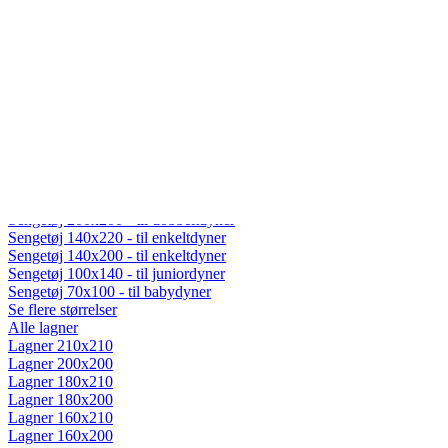
Fiberdyner
Gåsedunsdyner
Moskusdyner
Temperaturregulerende dyner
Dyner efter sæson
Helårsdyner (Lun)
Sommerdyner (Sval)
Vinterdyner (Varm)
Sengetøj
Alt sengetøj
Sengetøj 200x220 - til dobbeltdyner
Sengetøj 200x200 - til dobbeltdyner
Sengetøj 140x220 - til enkeltdyner
Sengetøj 140x200 - til enkeltdyner
Sengetøj 100x140 - til juniordyner
Sengetøj 70x100 - til babydyner
Se flere størrelser
Alle lagner
Lagner 210x210
Lagner 200x200
Lagner 180x210
Lagner 180x200
Lagner 160x210
Lagner 160x200