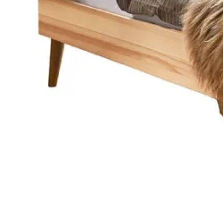
Latex topmadrasser 80x200
Se flere størrelser
Memoryskum topmadrasser
Memoryskum topmadrasser 180x210
Memoryskum topmadrasser 180x200
Memoryskum topmadrasser 160x200
Memoryskum topmadrasser 140x200
Memoryskum topmadrasser 120x200
Memoryskum topmadrasser 90x200
Memoryskum topmadrasser 80x200
Se flere størrelser
Hovedpuder
Dyner
Dyne størrelser
Dobbeltdyner - 200x220
Enkeltdyner - 140x220
Enkeltdyner - 140x200
Juniordyner - 100x140
Babydyner - 70x100
Se flere størrelser
Dyne fyldtyper
Allergivenlige dyner
Dundyner
Edderdunsdyner