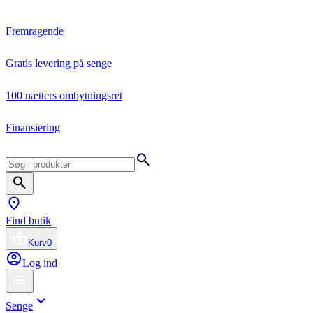
Fremragende
Gratis levering på senge
100 nætters ombytningsret
Finansiering
Find butik
Kurv
0
Log ind
Senge