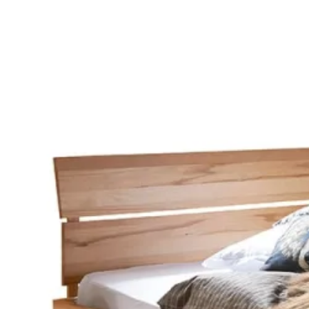
Se flere størrelser
Topmadrasser
Topmadras typer
Alle topmadrasser
Latex topmadrasser
Memoryskum topmadrasser
Topmadrasser til elevationssenge
Topmadrasser på tilbud
Populære størrelser
Topmadrasser 200x200
Topmadrasser 180x210
Topmadrasser 180x200
Topmadrasser 160x200
Topmadrasser 140x200
Topmadrasser 120x200
Topmadrasser 90x200
Topmadrasser 80x200
Se flere størrelser
Latex topmadrasser
Latex topmadrasser 180x210
Latex topmadrasser 180x200
Latex topmadrasser 160x200
Latex topmadrasser 140x200
Latex topmadrasser 120x200
Latex topmadrasser 90x200