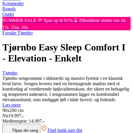
Kommoder
Brands
Outlet
SUMMER SALE 💛 Spar op til 61% ⌛ Tilbuddene slutter om 3d.
15t. 35m. 20s.
Forside
Tjørnbo
Tjørnbo Easy Sleep Comfort I
- Elevation - Enkelt
Tjørnbo
Tjørnbo sengeramme i slidstærkt og massivt fyretræ i en klassisk
hvid farve. Sengen leveres med en fremragende madras med et
komfortlag af ventilerende højkvalitetsskum, der sikrer en behagelig
og tempereret nattesøvn. I sengerammen ligger en komfortabel
elevationsbund, som muliggør løft i både hoved- og fodende.
Læs mere
90x200
cm
Nu
19.997,-
Medlemspris:
14.997,-
Find butik nær dig
Tilpas din seng