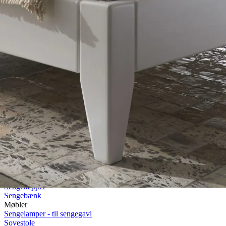
Rullemadrasser 140x200
Rullemadrasser 120x200
Rullemadrasser 90x200
Se flere størrelser
Sovesofaer
Vælg efter størrelse
2-personers sovesofaer
3-personers sovesofaer
Vælg efter funktion
Sovesofaer med opbevaring
Sovesofaer med chaiselong
Tilbehør
Til sengen
Sengegavle
Sengebunde
Sengeben
Til soveværelset
Sengeborde
Pyntepuder
Sengetæpper
Sengebænk
Møbler
Sengelamper - til sengegavl
Sovestole