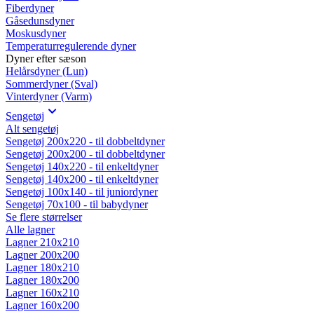
Fiberdyner
Gåsedunsdyner
Moskusdyner
Temperaturregulerende dyner
Dyner efter sæson
Helårsdyner (Lun)
Sommerdyner (Sval)
Vinterdyner (Varm)
Sengetøj
Alt sengetøj
Sengetøj 200x220 - til dobbeltdyner
Sengetøj 200x200 - til dobbeltdyner
Sengetøj 140x220 - til enkeltdyner
Sengetøj 140x200 - til enkeltdyner
Sengetøj 100x140 - til juniordyner
Sengetøj 70x100 - til babydyner
Se flere størrelser
Alle lagner
Lagner 210x210
Lagner 200x200
Lagner 180x210
Lagner 180x200
Lagner 160x210
Lagner 160x200