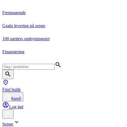
Fremragende
Gratis levering på senge
100 nætters ombytningsret
Finansiering
Find butik
Kurv
0
Log ind
Senge