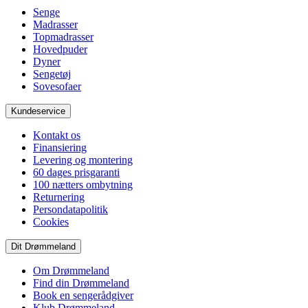
Senge
Madrasser
Topmadrasser
Hovedpuder
Dyner
Sengetøj
Sovesofaer
Kundeservice
Kontakt os
Finansiering
Levering og montering
60 dages prisgaranti
100 nætters ombytning
Returnering
Persondatapolitik
Cookies
Dit Drømmeland
Om Drømmeland
Find din Drømmeland
Book en sengerådgiver
Klub Drømmeland