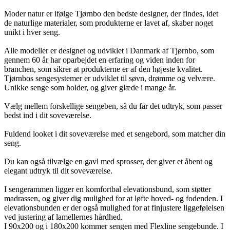
Moder natur er ifølge Tjørnbo den bedste designer, der findes, idet
de naturlige materialer, som produkterne er lavet af, skaber noget
unikt i hver seng.
Alle modeller er designet og udviklet i Danmark af Tjørnbo, som
gennem 60 år har oparbejdet en erfaring og viden inden for
branchen, som sikrer at produkterne er af den højeste kvalitet.
Tjørnbos sengesystemer er udviklet til søvn, drømme og velvære.
Unikke senge som holder, og giver glæde i mange år.
Vælg mellem forskellige sengeben, så du får det udtryk, som passer
bedst ind i dit soveværelse.
Fuldend looket i dit soveværelse med et sengebord, som matcher din
seng.
Du kan også tilvælge en gavl med sprosser, der giver et åbent og
elegant udtryk til dit soveværelse.
I sengerammen ligger en komfortbal elevationsbund, som støtter
madrassen, og giver dig mulighed for at løfte hoved- og fodenden. I
elevationsbunden er der også mulighed for at finjustere liggefølelsen
ved justering af lamellernes hårdhed.
I 90x200 og i 180x200 kommer sengen med Flexline sengebunde. I