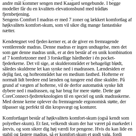
andre mål kommer sengen med Kaagard sengebunde. I begge
modeller får du en kvalitets elevationsbund med trådløs
fjernbetjening.
Sengens Comfort I madras er med 7 zoner og lækkert komfortlag af
højkvalitets komfort-skum, som vil sikre dig mange fantastiske
nætter.
Kendetegnet ved fjeder-kerner er, at de giver en fremragende
ventilerende madras. Denne madras er ingen undtagelse, men det
som gør denne madras unik, er at den består af en unik kombination
af 7 komfortzoner med 3 forskellige hårdheder i én pocket-
fjederkerne. Det vil sige, at skulderområdet er behageligt blødt,
således skuldrene let kan synke ned i madrassen. Lændesiden er
dejlig fast, og hofteområdet har en medium fasthed. Hofterne er
normalt lidt bredere end lænden og tungere end dine skuldre. På
grund af vægten af hofterne, vil de derfor automatisk synke lidt
dybere ned i madrassen, og har brug for mere støtte. Dette gør
CoreConnect-fjedreteknologien til en speciel og unik madraskerne.
Med denne kerne oplever du fremragende ergonomisk støtte, der
tilpasser sig perfekt til din kropsvægt og konturer.
Komfortlaget består af højkvalitets komfort-skum (også kendt som
polyether-skum). Et fast, velkendt skum der har været på markedet i
årevis, og som sikrer dig høj værdi for pengene. Hvis du kan lide en
stabil og fastere madras, så er komfort-skum et godt valg, fordi