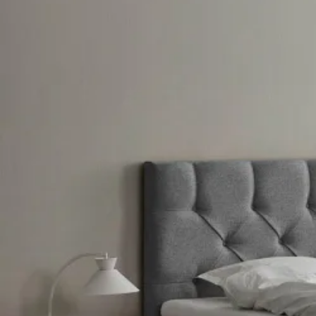
Se flere størrelser
Topmadrasser
Topmadras typer
Alle topmadrasser
Latex topmadrasser
Memoryskum topmadrasser
Topmadrasser til elevationssenge
Topmadrasser på tilbud
Populære størrelser
Topmadrasser 200x200
Topmadrasser 180x210
Topmadrasser 180x200
Topmadrasser 160x200
Topmadrasser 140x200
Topmadrasser 120x200
Topmadrasser 90x200
Topmadrasser 80x200
Se flere størrelser
Latex topmadrasser
Latex topmadrasser 180x210
Latex topmadrasser 180x200
Latex topmadrasser 160x200
Latex topmadrasser 140x200
Latex topmadrasser 120x200
Latex topmadrasser 90x200