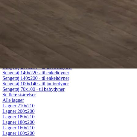
Fiberdyner
Gåsedunsdyner
Moskusdyner
Temperaturregulerende dyner
Dyner efter sæson
Helårsdyner (Lun)
Sommerdyner (Sval)
Vinterdyner (Varm)
Sengetøj
Alt sengetøj
Sengetøj 200x220 - til dobbeltdyner
Sengetøj 200x200 - til dobbeltdyner
Sengetøj 140x220 - til enkeltdyner
Sengetøj 140x200 - til enkeltdyner
Sengetøj 100x140 - til juniordyner
Sengetøj 70x100 - til babydyner
Se flere størrelser
Alle lagner
Lagner 210x210
Lagner 200x200
Lagner 180x210
Lagner 180x200
Lagner 160x210
Lagner 160x200