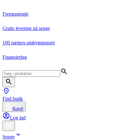
Fremragende
Gratis levering på senge
100 nætters ombytningsret
Finansiering
Find butik
Kurv
0
Log ind
Senge