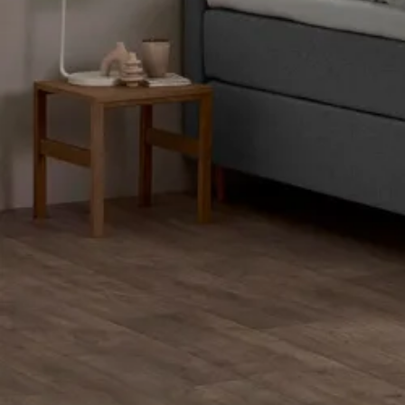
Latex topmadrasser 80x200
Se flere størrelser
Memoryskum topmadrasser
Memoryskum topmadrasser 180x210
Memoryskum topmadrasser 180x200
Memoryskum topmadrasser 160x200
Memoryskum topmadrasser 140x200
Memoryskum topmadrasser 120x200
Memoryskum topmadrasser 90x200
Memoryskum topmadrasser 80x200
Se flere størrelser
Hovedpuder
Dyner
Dyne størrelser
Dobbeltdyner - 200x220
Enkeltdyner - 140x220
Enkeltdyner - 140x200
Juniordyner - 100x140
Babydyner - 70x100
Se flere størrelser
Dyne fyldtyper
Allergivenlige dyner
Dundyner
Edderdunsdyner