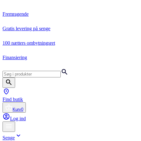
Fremragende
Gratis levering på senge
100 nætters ombytningsret
Finansiering
Find butik
Kurv
0
Log ind
Senge