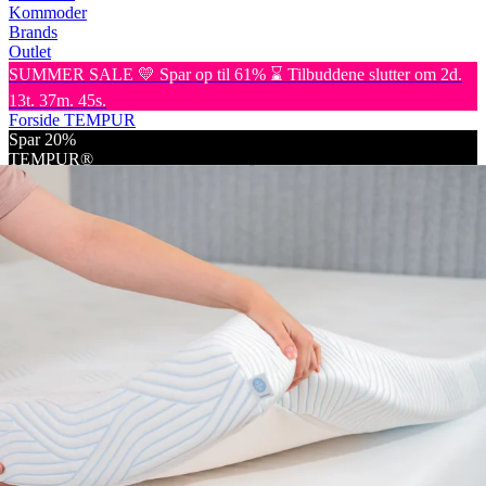
Kommoder
Brands
Outlet
SUMMER SALE 💛 Spar op til 61% ⌛ Tilbuddene slutter om 2d.
13t. 37m. 45s.
Forside
TEMPUR
Spar 20%
TEMPUR®
TRYKAFLASTENDE
Tempur - Pro Plus SC
Topmadras - Dobbelt
TEMPUR
TEMPUR® Pro Plus SmartCool er en exceptionel, 8 cm høj
topmadras, der giver fremragende, kropstilpasset støtte,
temperaturregulering og trykaflastning.
Læs mere
Nu
14.299,-
17.999,-
Spar:
3.700,-