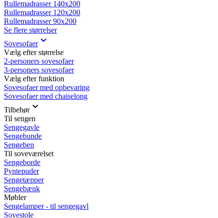
Rullemadrasser 140x200
Rullemadrasser 120x200
Rullemadrasser 90x200
Se flere størrelser
Sovesofaer
Vælg efter størrelse
2-personers sovesofaer
3-personers sovesofaer
Vælg efter funktion
Sovesofaer med opbevaring
Sovesofaer med chaiselong
Tilbehør
Til sengen
Sengegavle
Sengebunde
Sengeben
Til soveværelset
Sengeborde
Pyntepuder
Sengetæpper
Sengebænk
Møbler
Sengelamper - til sengegavl
Sovestole