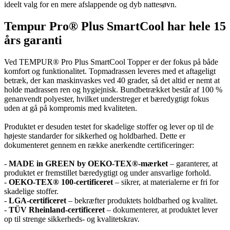
ideelt valg for en mere afslappende og dyb nattesøvn.
Tempur Pro® Plus SmartCool har hele 15
års garanti
Ved TEMPUR® Pro Plus SmartCool Topper er der fokus på både
komfort og funktionalitet. Topmadrassen leveres med et aftageligt
betræk, der kan maskinvaskes ved 40 grader, så det altid er nemt at
holde madrassen ren og hygiejnisk. Bundbetrækket består af 100 %
genanvendt polyester, hvilket understreger et bæredygtigt fokus
uden at gå på kompromis med kvaliteten.
Produktet er desuden testet for skadelige stoffer og lever op til de
højeste standarder for sikkerhed og holdbarhed. Dette er
dokumenteret gennem en række anerkendte certificeringer:
-
MADE in GREEN by OEKO-TEX®-mærket
– garanterer, at
produktet er fremstillet bæredygtigt og under ansvarlige forhold.
-
OEKO-TEX® 100-certificeret
– sikrer, at materialerne er fri for
skadelige stoffer.
-
LGA-certificeret
– bekræfter produktets holdbarhed og kvalitet.
-
TÜV Rheinland-certificeret
– dokumenterer, at produktet lever
op til strenge sikkerheds- og kvalitetskrav.