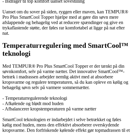
- Bidrager til top komfort uanset sovestilling
Uanset om du sover på siden, ryggen eller maven, kan TEMPUR®
Pro Plus SmartCool Topper hjælpe med at gøre din søvn mere
afslappende og behagelig ved at reducere spændinger og give en
trykaflastende støtte, der føles rar komfortabel at ligge på nat efter
nat.
Temperaturregulering med SmartCool™
teknologi
Med TEMPUR® Pro Plus SmartCool Topper er der tænkt på din
søvnkomfort, selv på varme nætter. Det innovative SmartCool™-
betræk i madrassen arbejder nemlig aktivt med at absorbere
kropsvarme og regulere temperaturen, så du kan opleve en kølig og
behagelig søvn selv på varmere sommernætter.
- Temperaturregulerende teknologi
- Afkølende og blødt mod huden
- Afbalancerer kropstemperaturen på varme nætter
SmartCool teknologien er indarbejdet i selve betrækket og føles
kølig mod huden, mens den effektivt absorberer overskydende
kropsvarme. Den forfriskende kølende effekt gør topmadrassen til et