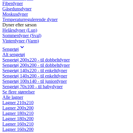
Fiberdyner
Gåsedunsdyner
Moskusdyner
Temperaturregulerende dyner
Dyner efter sæson
Helårsdyner (Lun)
Sommerdyner (Sval)
Vinterdyner (Varm)
Sengetøj
Alt sengetøj
Sengetøj 200x220 - til dobbeltdyner
Sengetøj 200x200 - til dobbeltdyner
Sengetøj 140x220 - til enkeltdyner
Sengetøj 140x200 - til enkeltdyner
Sengetøj 100x140 - til juniordyner
Sengetøj 70x100 - til babydyner
Se flere størrelser
Alle lagner
Lagner 210x210
Lagner 200x200
Lagner 180x210
Lagner 180x200
Lagner 160x210
Lagner 160x200