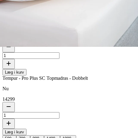
Kun
2d. 11t. 37m. 45s.
tilbage
Størrelse (cm)
180x200
Fasthed
Blød
Blød
Fast
Medium
Læg i kurv
Tempur - Pro Plus SC Topmadras - Dobbelt
Nu
14299
Læg i kurv