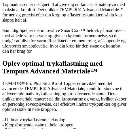
Topmadrassen er designet til at give dig en fantastisk nattesøvn med
maksimal komfort. Det unikke TEMPUR® Advanced Materiale™
former sig præcist efter din krop og aflaster trykpunkter, så du kan
slappe helt af.
Samtidig hjælper det innovative SmartCool™-betræk på madrassen
med at lede varmen væk og give en kølende fornemmelse, så du
undgår at blive for varm. Resultatet er en mere rolig, afslappende og
uforstyrret soveoplevelse, hvor din krop får den støtte og komfort,
den har brug for.
Oplev optimal trykaflastning med
Tempurs Advanced Materiale™
TEMPUR® Pro Plus SmartCool Topper er udviklet med det
avancerede TEMPUR® Advanced Materiale, kendt for sin evne til
at levere ultimativ trykaflastning og kropsformende støtte. Dette
unikke materiale reagerer på din kropsvarme og vægt, hvilket skaber
en personlig soveoplevelse, der effektivt lindrer trykpunkter og giver
optimal støtte til hele kroppen.
- Ultimativ trykaflastende teknologi
- Kropsformende støtte til hele kroppen