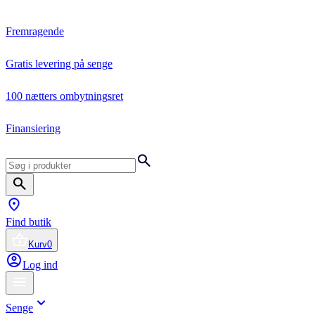
Fremragende
Gratis levering på senge
100 nætters ombytningsret
Finansiering
Find butik
Kurv
0
Log ind
Senge