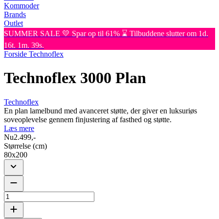
Kommoder
Brands
Outlet
SUMMER SALE 💛 Spar op til 61% ⌛ Tilbuddene slutter om 1d.
16t. 1m. 39s.
Forside
Technoflex
Technoflex 3000 Plan
Technoflex
En plan lamelbund med avanceret støtte, der giver en luksuriøs
soveoplevelse gennem finjustering af fasthed og støtte.
Læs mere
Nu
2.499,-
Størrelse (cm)
80x200