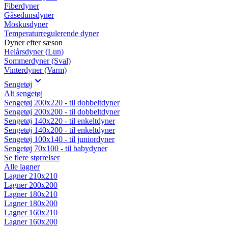
Fiberdyner
Gåsedunsdyner
Moskusdyner
Temperaturregulerende dyner
Dyner efter sæson
Helårsdyner (Lun)
Sommerdyner (Sval)
Vinterdyner (Varm)
Sengetøj
Alt sengetøj
Sengetøj 200x220 - til dobbeltdyner
Sengetøj 200x200 - til dobbeltdyner
Sengetøj 140x220 - til enkeltdyner
Sengetøj 140x200 - til enkeltdyner
Sengetøj 100x140 - til juniordyner
Sengetøj 70x100 - til babydyner
Se flere størrelser
Alle lagner
Lagner 210x210
Lagner 200x200
Lagner 180x210
Lagner 180x200
Lagner 160x210
Lagner 160x200