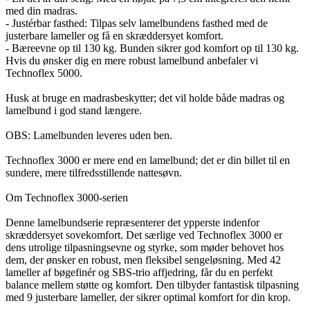
med din madras.
- Justérbar fasthed: Tilpas selv lamelbundens fasthed med de
justerbare lameller og få en skræddersyet komfort.
- Bæreevne op til 130 kg. Bunden sikrer god komfort op til 130 kg.
Hvis du ønsker dig en mere robust lamelbund anbefaler vi
Technoflex 5000.
Husk at bruge en madrasbeskytter; det vil holde både madras og
lamelbund i god stand længere.
OBS: Lamelbunden leveres uden ben.
Technoflex 3000 er mere end en lamelbund; det er din billet til en
sundere, mere tilfredsstillende nattesøvn.
Om Technoflex 3000-serien
Denne lamelbundserie repræsenterer det ypperste indenfor
skræddersyet sovekomfort. Det særlige ved Technoflex 3000 er
dens utrolige tilpasningsevne og styrke, som møder behovet hos
dem, der ønsker en robust, men fleksibel sengeløsning. Med 42
lameller af bøgefinér og SBS-trio affjedring, får du en perfekt
balance mellem støtte og komfort. Den tilbyder fantastisk tilpasning
med 9 justerbare lameller, der sikrer optimal komfort for din krop.