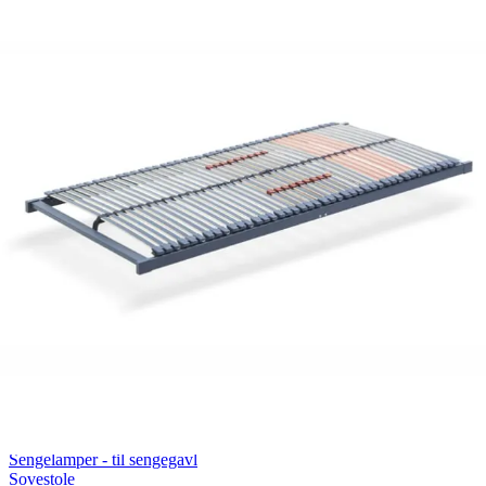
Rullemadrasser 140x200
Rullemadrasser 120x200
Rullemadrasser 90x200
Se flere størrelser
Sovesofaer
Vælg efter størrelse
2-personers sovesofaer
3-personers sovesofaer
Vælg efter funktion
Sovesofaer med opbevaring
Sovesofaer med chaiselong
Tilbehør
Til sengen
Sengegavle
Sengebunde
Sengeben
Til soveværelset
Sengeborde
Pyntepuder
Sengetæpper
Sengebænk
Møbler
Sengelamper - til sengegavl
Sovestole