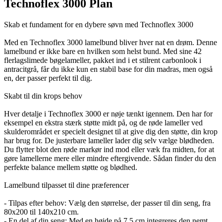
Technoflex 3000 Plan
Skab et fundament for en dybere søvn med Technoflex 3000
Med en Technoflex 3000 lamelbund bliver hver nat en drøm. Denne
lamelbund er ikke bare en hvilken som helst bund. Med sine 42
flerlagslimede bøgelameller, pakket ind i et stilrent carbonlook i
antracitgrå, får du ikke kun en stabil base for din madras, men også
en, der passer perfekt til dig.
Skabt til din krops behov
Hver detalje i Technoflex 3000 er nøje tænkt igennem. Den har for
eksempel en ekstra stærk støtte midt på, og de røde lameller ved
skulderområdet er specielt designet til at give dig den støtte, din krop
har brug for. De justerbare lameller lader dig selv vælge blødheden.
Du flytter blot den røde markør ind mod eller væk fra midten, for at
gøre lamellerne mere eller mindre eftergivende. Sådan finder du den
perfekte balance mellem støtte og blødhed.
Lamelbund tilpasset til dine præferencer
- Tilpas efter behov: Vælg den størrelse, der passer til din seng, fra
80x200 til 140x210 cm.
- En del af din seng: Med en højde på 7,5 cm integreres den nemt