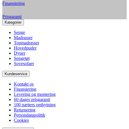
Finansiering
Prisgaranti
Kategorier
Senge
Madrasser
Topmadrasser
Hovedpuder
Dyner
Sengetøj
Sovesofaer
Kundeservice
Kontakt os
Finansiering
Levering og montering
60 dages prisgaranti
100 nætters ombytning
Returnering
Persondatapolitik
Cookies