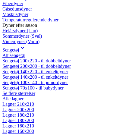
Fiberdyner
Gåsedunsdyner
Moskusdyner
Temperaturregulerende dyner
Dyner efter sæson
Helårsdyner (Lun)
Sommerdyner (Sval)
Vinterdyner (Varm)
Sengetøj
Alt sengetøj
Sengetøj 200x220 - til dobbeltdyner
Sengetøj 200x200 - til dobbeltdyner
Sengetøj 140x220 - til enkeltdyner
Sengetøj 140x200 - til enkeltdyner
Sengetøj 100x140 - til juniordyner
Sengetøj 70x100 - til babydyner
Se flere størrelser
Alle lagner
Lagner 210x210
Lagner 200x200
Lagner 180x210
Lagner 180x200
Lagner 160x210
Lagner 160x200