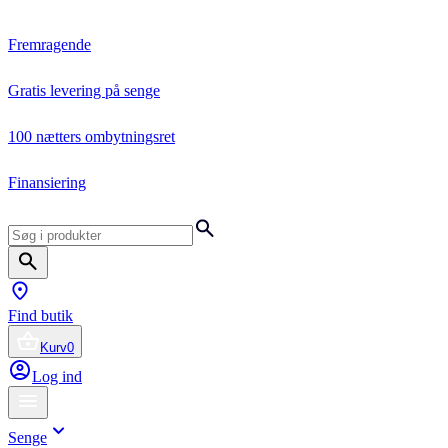
Fremragende
Gratis levering på senge
100 nætters ombytningsret
Finansiering
Find butik
Kurv
0
Log ind
Senge