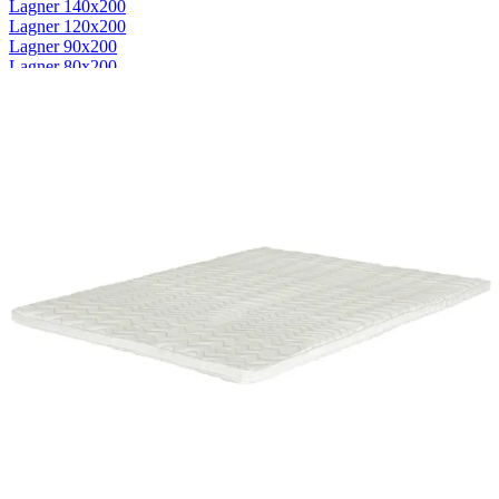
Lagner 140x200
Lagner 120x200
Lagner 90x200
Lagner 80x200
Se flere størrelser
Kuvertlagner
Kuvertlagner 180x200
Kuvertlagner 140x200
Kuvertlagner 120x200
Kuvertlagner 90x200
Se flere størrelser
Faconlagner
Faconlagner 180x200
Faconlagner 140x200
Faconlagner 120x200
Faconlagner 90x200
Se flere størrelser
Øvrige lagner
Flade lagner
Moltonlagner
Stræklagner
Splitlagner
Vådliggerlagner
Rullemadrasser
Rullemadrasser 180x200