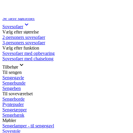
Rullemadrasser 140x200
Rullemadrasser 120x200
Rullemadrasser 90x200
Se flere størrelser
Sovesofaer
Vælg efter størrelse
2-personers sovesofaer
3-personers sovesofaer
Vælg efter funktion
Sovesofaer med opbevaring
Sovesofaer med chaiselong
Tilbehør
Til sengen
Sengegavle
Sengebunde
Sengeben
Til soveværelset
Sengeborde
Pyntepuder
Sengetæpper
Sengebænk
Møbler
Sengelamper - til sengegavl
Sovestole