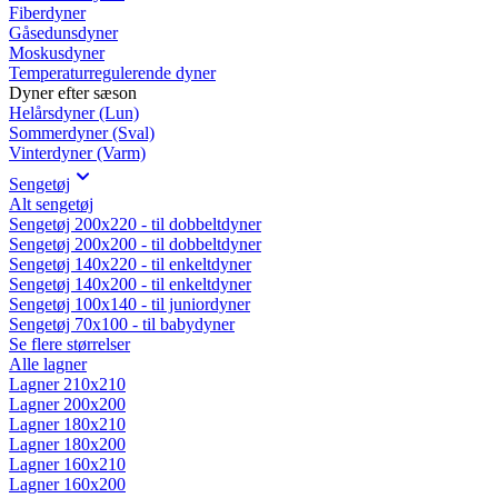
Fiberdyner
Gåsedunsdyner
Moskusdyner
Temperaturregulerende dyner
Dyner efter sæson
Helårsdyner (Lun)
Sommerdyner (Sval)
Vinterdyner (Varm)
Sengetøj
Alt sengetøj
Sengetøj 200x220 - til dobbeltdyner
Sengetøj 200x200 - til dobbeltdyner
Sengetøj 140x220 - til enkeltdyner
Sengetøj 140x200 - til enkeltdyner
Sengetøj 100x140 - til juniordyner
Sengetøj 70x100 - til babydyner
Se flere størrelser
Alle lagner
Lagner 210x210
Lagner 200x200
Lagner 180x210
Lagner 180x200
Lagner 160x210
Lagner 160x200