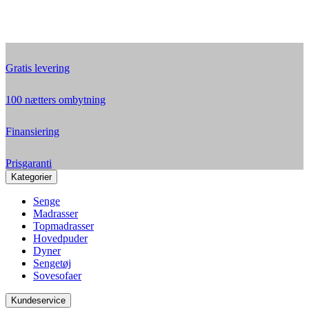
Gratis levering
100 nætters ombytning
Finansiering
Prisgaranti
Kategorier
Senge
Madrasser
Topmadrasser
Hovedpuder
Dyner
Sengetøj
Sovesofaer
Kundeservice