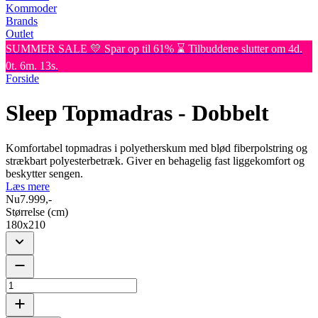
Kommoder
Brands
Outlet
SUMMER SALE 💛 Spar op til 61% ⌛ Tilbuddene slutter om 4d.
0t. 6m. 13s.
Forside
Sleep Topmadras - Dobbelt
Komfortabel topmadras i polyetherskum med blød fiberpolstring og
strækbart polyesterbetræk. Giver en behagelig fast liggekomfort og
beskytter sengen.
Læs mere
Nu
7.999,-
Størrelse (cm)
180x210