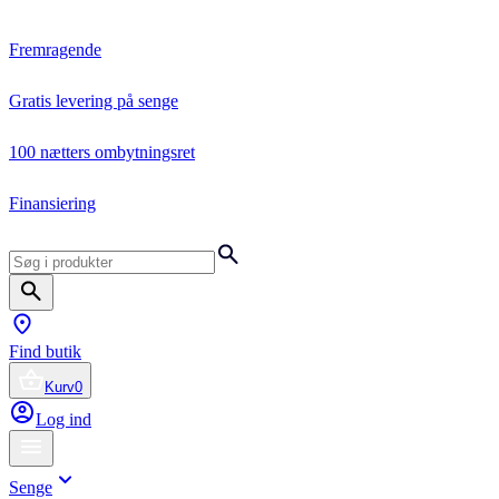
Fremragende
Gratis levering på senge
100 nætters ombytningsret
Finansiering
Find butik
Kurv
0
Log ind
Senge