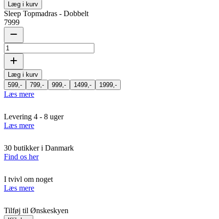
Læg i kurv
Sleep Topmadras - Dobbelt
7999
Læg i kurv
599,-
799,-
999,-
1499,-
1999,-
Læs mere
Levering 4 - 8 uger
Læs mere
30 butikker i Danmark
Find os her
I tvivl om noget
Læs mere
Tilføj til Ønskeskyen