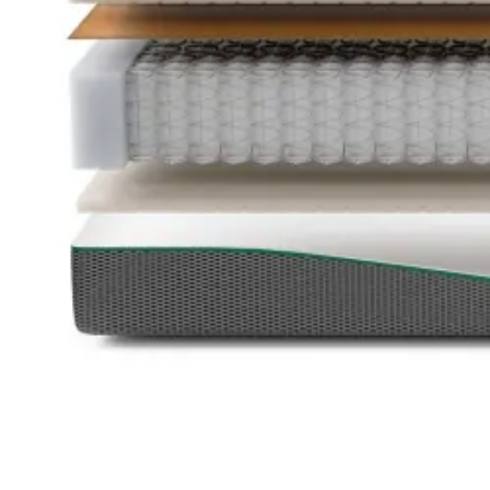
Latex topmadrasser 80x200
Se flere størrelser
Memoryskum topmadrasser
Memoryskum topmadrasser 180x210
Memoryskum topmadrasser 180x200
Memoryskum topmadrasser 160x200
Memoryskum topmadrasser 140x200
Memoryskum topmadrasser 120x200
Memoryskum topmadrasser 90x200
Memoryskum topmadrasser 80x200
Se flere størrelser
Hovedpuder
Dyner
Dyne størrelser
Dobbeltdyner - 200x220
Enkeltdyner - 140x220
Enkeltdyner - 140x200
Juniordyner - 100x140
Babydyner - 70x100
Se flere størrelser
Dyne fyldtyper
Allergivenlige dyner
Dundyner
Edderdunsdyner