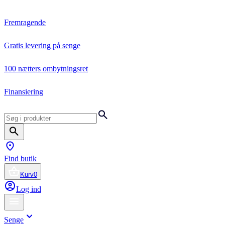
Fremragende
Gratis levering på senge
100 nætters ombytningsret
Finansiering
Find butik
Kurv
0
Log ind
Senge