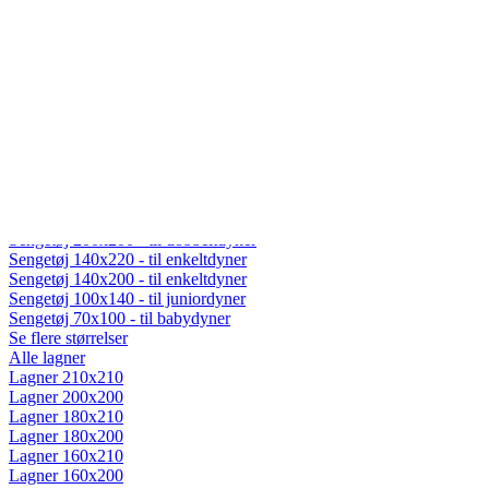
Fiberdyner
Gåsedunsdyner
Moskusdyner
Temperaturregulerende dyner
Dyner efter sæson
Helårsdyner (Lun)
Sommerdyner (Sval)
Vinterdyner (Varm)
Sengetøj
Alt sengetøj
Sengetøj 200x220 - til dobbeltdyner
Sengetøj 200x200 - til dobbeltdyner
Sengetøj 140x220 - til enkeltdyner
Sengetøj 140x200 - til enkeltdyner
Sengetøj 100x140 - til juniordyner
Sengetøj 70x100 - til babydyner
Se flere størrelser
Alle lagner
Lagner 210x210
Lagner 200x200
Lagner 180x210
Lagner 180x200
Lagner 160x210
Lagner 160x200