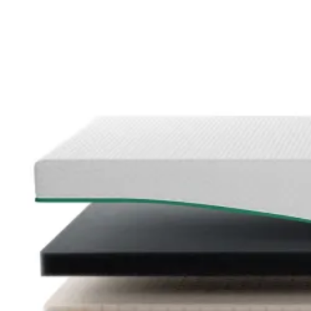
Se flere størrelser
Topmadrasser
Topmadras typer
Alle topmadrasser
Latex topmadrasser
Memoryskum topmadrasser
Topmadrasser til elevationssenge
Topmadrasser på tilbud
Populære størrelser
Topmadrasser 200x200
Topmadrasser 180x210
Topmadrasser 180x200
Topmadrasser 160x200
Topmadrasser 140x200
Topmadrasser 120x200
Topmadrasser 90x200
Topmadrasser 80x200
Se flere størrelser
Latex topmadrasser
Latex topmadrasser 180x210
Latex topmadrasser 180x200
Latex topmadrasser 160x200
Latex topmadrasser 140x200
Latex topmadrasser 120x200
Latex topmadrasser 90x200