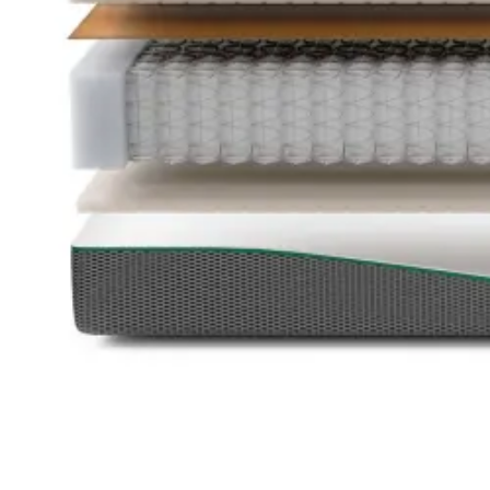
Latex topmadrasser 80x200
Se flere størrelser
Memoryskum topmadrasser
Memoryskum topmadrasser 180x210
Memoryskum topmadrasser 180x200
Memoryskum topmadrasser 160x200
Memoryskum topmadrasser 140x200
Memoryskum topmadrasser 120x200
Memoryskum topmadrasser 90x200
Memoryskum topmadrasser 80x200
Se flere størrelser
Hovedpuder
Dyner
Dyne størrelser
Dobbeltdyner - 200x220
Enkeltdyner - 140x220
Enkeltdyner - 140x200
Juniordyner - 100x140
Babydyner - 70x100
Se flere størrelser
Dyne fyldtyper
Allergivenlige dyner
Dundyner
Edderdunsdyner