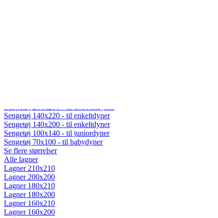
Fiberdyner
Gåsedunsdyner
Moskusdyner
Temperaturregulerende dyner
Dyner efter sæson
Helårsdyner (Lun)
Sommerdyner (Sval)
Vinterdyner (Varm)
Sengetøj
Alt sengetøj
Sengetøj 200x220 - til dobbeltdyner
Sengetøj 200x200 - til dobbeltdyner
Sengetøj 140x220 - til enkeltdyner
Sengetøj 140x200 - til enkeltdyner
Sengetøj 100x140 - til juniordyner
Sengetøj 70x100 - til babydyner
Se flere størrelser
Alle lagner
Lagner 210x210
Lagner 200x200
Lagner 180x210
Lagner 180x200
Lagner 160x210
Lagner 160x200