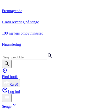
Fremragende
Gratis levering på senge
100 nætters ombytningsret
Finansiering
Find butik
Kurv
0
Log ind
Senge