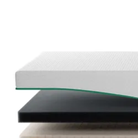
Se flere størrelser
Topmadrasser
Topmadras typer
Alle topmadrasser
Latex topmadrasser
Memoryskum topmadrasser
Topmadrasser til elevationssenge
Topmadrasser på tilbud
Populære størrelser
Topmadrasser 200x200
Topmadrasser 180x210
Topmadrasser 180x200
Topmadrasser 160x200
Topmadrasser 140x200
Topmadrasser 120x200
Topmadrasser 90x200
Topmadrasser 80x200
Se flere størrelser
Latex topmadrasser
Latex topmadrasser 180x210
Latex topmadrasser 180x200
Latex topmadrasser 160x200
Latex topmadrasser 140x200
Latex topmadrasser 120x200
Latex topmadrasser 90x200