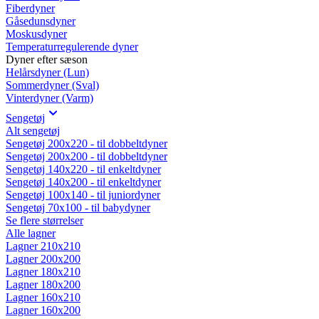
Fiberdyner
Gåsedunsdyner
Moskusdyner
Temperaturregulerende dyner
Dyner efter sæson
Helårsdyner (Lun)
Sommerdyner (Sval)
Vinterdyner (Varm)
Sengetøj
Alt sengetøj
Sengetøj 200x220 - til dobbeltdyner
Sengetøj 200x200 - til dobbeltdyner
Sengetøj 140x220 - til enkeltdyner
Sengetøj 140x200 - til enkeltdyner
Sengetøj 100x140 - til juniordyner
Sengetøj 70x100 - til babydyner
Se flere størrelser
Alle lagner
Lagner 210x210
Lagner 200x200
Lagner 180x210
Lagner 180x200
Lagner 160x210
Lagner 160x200