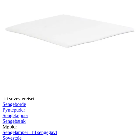
Rullemadrasser 140x200
Rullemadrasser 120x200
Rullemadrasser 90x200
Se flere størrelser
Sovesofaer
Vælg efter størrelse
2-personers sovesofaer
3-personers sovesofaer
Vælg efter funktion
Sovesofaer med opbevaring
Sovesofaer med chaiselong
Tilbehør
Til sengen
Sengegavle
Sengebunde
Sengeben
Til soveværelset
Sengeborde
Pyntepuder
Sengetæpper
Sengebænk
Møbler
Sengelamper - til sengegavl
Sovestole