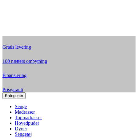
Gratis levering
100 nætters ombytning
Finansiering
Prisgaranti
Kategorier
Senge
Madrasser
Topmadrasser
Hovedpuder
Dyner
Sengetøj