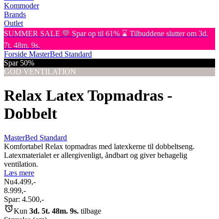
Kommoder
Brands
Outlet
SUMMER SALE 💛 Spar op til 61% ⌛ Tilbuddene slutter om 3d.
7t. 48m. 9s.
Forside
MasterBed Standard
Spar 50%
GOD VENTILATION
Relax Latex Topmadras -
Dobbelt
MasterBed Standard
Komfortabel Relax topmadras med latexkerne til dobbeltseng.
Latexmaterialet er allergivenligt, åndbart og giver behagelig
ventilation.
Læs mere
Nu
4.499,-
8.999,-
Spar:
4.500,-
Kun
3d. 5t. 48m. 9s.
tilbage