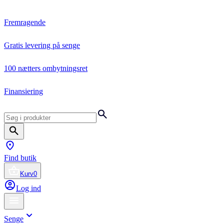
Fremragende
Gratis levering på senge
100 nætters ombytningsret
Finansiering
Find butik
Kurv
0
Log ind
Senge