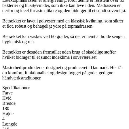
Latextopmadrassen er allergivenlig, fordi denne er resistent over for
bakterier og husstøvmider, som ikke kan leve i den. Madrassen er
derfor og ideel for astmatikere og den bidrager til et sundt sovemiljø.
Betrækket er lavet i polyester med en klassisk kviltning, som sikrer
et flot, robust og behageligt ydre på topmadrassen.
Betrækket kan vaskes ved 60 grader, så det er nemt at holde sengen
hygiejnisk og ren.
Betrækket er desuden fremstillet uden brug af skadelige stoffer,
hvilket bidrager til et sundt indeklima i soveværelset.
Masterbed-produkter er designet og produceret i Danmark. Her får
du komfort, funktionalitet og design bygget på gode, gedigne
håndværkstraditioner.
Specifikationer
Farve
Hvid
Bredde
180
Højde
4
Længde