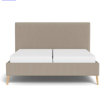
Kommoder
Brands
Outlet
SUMMER SALE 💛 Spar op til 61% ⌛ Tilbuddene slutter om 2d.
10t. 40m. 30s.
Forside
Nexus
Spar 49%
Nexus Frame36 Time - Plan
Nexus
Nexus Frame36 Time - en elegant dobbeltseng med personlig
komfort. Justerbare lameller og et moderne design i mange farver og
tekstiler møder enhver smag. Rhythm Time-madrassen sikrer
målrettet komfort og en konstant behagelig temperatur.
Læs mere
140x200
cm
Nu
27.499,-
54.696,-
Spar:
27.197,-
Kun
2d. 8t. 40m. 29s.
tilbage
Find butik nær dig
Tilpas din seng