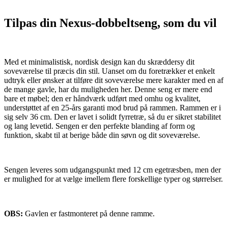
Tilpas din Nexus-dobbeltseng, som du vil
Med et minimalistisk, nordisk design kan du skræddersy dit
soveværelse til præcis din stil. Uanset om du foretrækker et enkelt
udtryk eller ønsker at tilføre dit soveværelse mere karakter med en af
de mange gavle, har du muligheden her. Denne seng er mere end
bare et møbel; den er håndværk udført med omhu og kvalitet,
understøttet af en 25-års garanti mod brud på rammen. Rammen er i
sig selv 36 cm. Den er lavet i solidt fyrretræ, så du er sikret stabilitet
og lang levetid. Sengen er den perfekte blanding af form og
funktion, skabt til at berige både din søvn og dit soveværelse.
Sengen leveres som udgangspunkt med 12 cm egetræsben, men der
er mulighed for at vælge imellem flere forskellige typer og størrelser.
OBS:
Gavlen er fastmonteret på denne ramme.