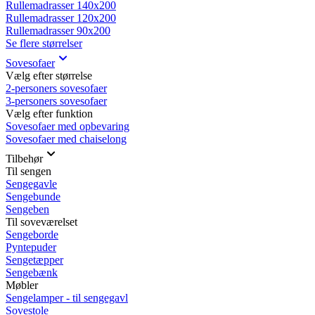
Rullemadrasser 140x200
Rullemadrasser 120x200
Rullemadrasser 90x200
Se flere størrelser
Sovesofaer
Vælg efter størrelse
2-personers sovesofaer
3-personers sovesofaer
Vælg efter funktion
Sovesofaer med opbevaring
Sovesofaer med chaiselong
Tilbehør
Til sengen
Sengegavle
Sengebunde
Sengeben
Til soveværelset
Sengeborde
Pyntepuder
Sengetæpper
Sengebænk
Møbler
Sengelamper - til sengegavl
Sovestole