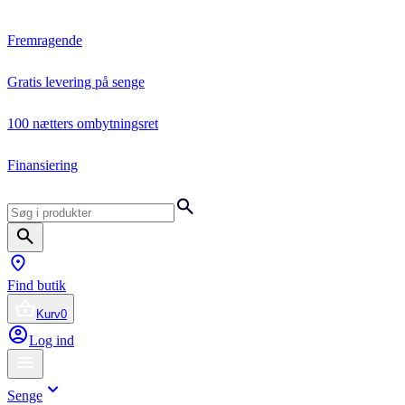
Fremragende
Gratis levering på senge
100 nætters ombytningsret
Finansiering
Find butik
Kurv
0
Log ind
Senge