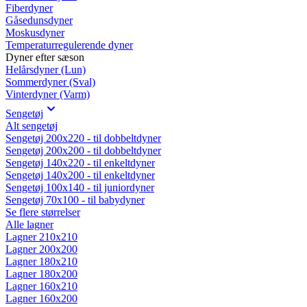
Fiberdyner
Gåsedunsdyner
Moskusdyner
Temperaturregulerende dyner
Dyner efter sæson
Helårsdyner (Lun)
Sommerdyner (Sval)
Vinterdyner (Varm)
Sengetøj
Alt sengetøj
Sengetøj 200x220 - til dobbeltdyner
Sengetøj 200x200 - til dobbeltdyner
Sengetøj 140x220 - til enkeltdyner
Sengetøj 140x200 - til enkeltdyner
Sengetøj 100x140 - til juniordyner
Sengetøj 70x100 - til babydyner
Se flere størrelser
Alle lagner
Lagner 210x210
Lagner 200x200
Lagner 180x210
Lagner 180x200
Lagner 160x210
Lagner 160x200