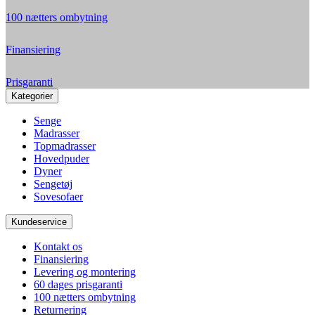
100 nætters ombytning
Finansiering
Prisgaranti
Kategorier
Senge
Madrasser
Topmadrasser
Hovedpuder
Dyner
Sengetøj
Sovesofaer
Kundeservice
Kontakt os
Finansiering
Levering og montering
60 dages prisgaranti
100 nætters ombytning
Returnering