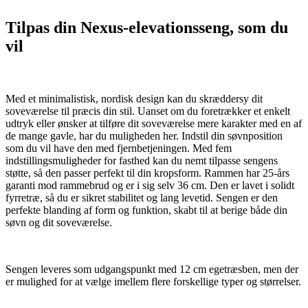
Tilpas din Nexus-elevationsseng, som du
vil
Med et minimalistisk, nordisk design kan du skræddersy dit
soveværelse til præcis din stil. Uanset om du foretrækker et enkelt
udtryk eller ønsker at tilføre dit soveværelse mere karakter med en af
de mange gavle, har du muligheden her. Indstil din søvnposition
som du vil have den med fjernbetjeningen. Med fem
indstillingsmuligheder for fasthed kan du nemt tilpasse sengens
støtte, så den passer perfekt til din kropsform. Rammen har 25-års
garanti mod rammebrud og er i sig selv 36 cm. Den er lavet i solidt
fyrretræ, så du er sikret stabilitet og lang levetid. Sengen er den
perfekte blanding af form og funktion, skabt til at berige både din
søvn og dit soveværelse.
Sengen leveres som udgangspunkt med 12 cm egetræsben, men der
er mulighed for at vælge imellem flere forskellige typer og størrelser.