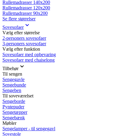
Rullemadrasser 140x200
Rullemadrasser 120x200
Rullemadrasser 90x200
Se flere størrelser
Sovesofaer
Vælg efter størrelse
2-personers sovesofaer
3-personers sovesofaer
Vælg efter funktion
Sovesofaer med opbevaring
Sovesofaer med chaiselong
Tilbehør
Til sengen
Sengegavle
Sengebunde
Sengeben
Til soveværelset
Sengeborde
Pyntepuder
Sengetæpper
Sengebænk
Møbler
Sengelamper - til sengegavl
Sovestole