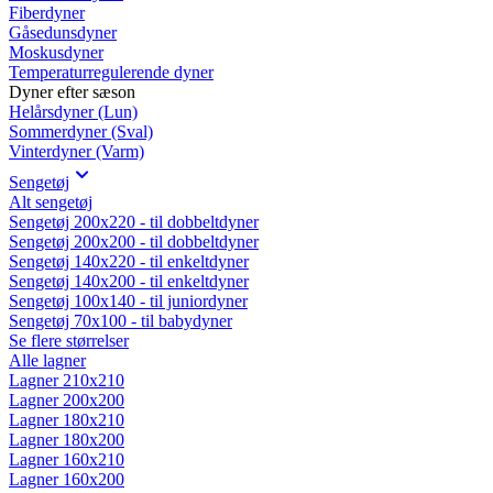
Fiberdyner
Gåsedunsdyner
Moskusdyner
Temperaturregulerende dyner
Dyner efter sæson
Helårsdyner (Lun)
Sommerdyner (Sval)
Vinterdyner (Varm)
Sengetøj
Alt sengetøj
Sengetøj 200x220 - til dobbeltdyner
Sengetøj 200x200 - til dobbeltdyner
Sengetøj 140x220 - til enkeltdyner
Sengetøj 140x200 - til enkeltdyner
Sengetøj 100x140 - til juniordyner
Sengetøj 70x100 - til babydyner
Se flere størrelser
Alle lagner
Lagner 210x210
Lagner 200x200
Lagner 180x210
Lagner 180x200
Lagner 160x210
Lagner 160x200