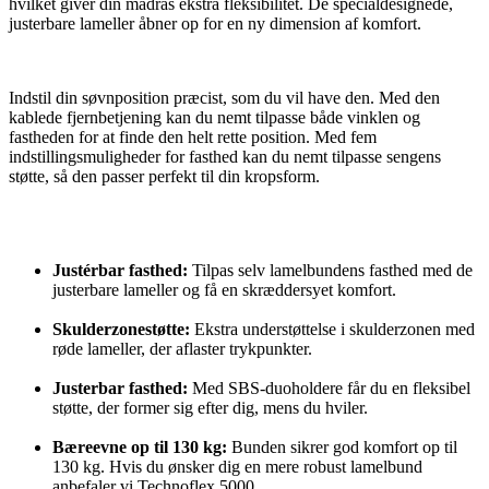
hvilket giver din madras ekstra fleksibilitet. De specialdesignede,
justerbare lameller åbner op for en ny dimension af komfort.
Indstil din søvnposition præcist, som du vil have den. Med den
kablede fjernbetjening kan du nemt tilpasse både vinklen og
fastheden for at finde den helt rette position. Med fem
indstillingsmuligheder for fasthed kan du nemt tilpasse sengens
støtte, så den passer perfekt til din kropsform.
Justérbar fasthed:
Tilpas selv lamelbundens fasthed med de
justerbare lameller og få en skræddersyet komfort.
Skulderzonestøtte:
Ekstra understøttelse i skulderzonen med
røde lameller, der aflaster trykpunkter.
Justerbar fasthed:
Med SBS-duoholdere får du en fleksibel
støtte, der former sig efter dig, mens du hviler.
Bæreevne op til 130 kg:
Bunden sikrer god komfort op til
130 kg. Hvis du ønsker dig en mere robust lamelbund
anbefaler vi Technoflex 5000.