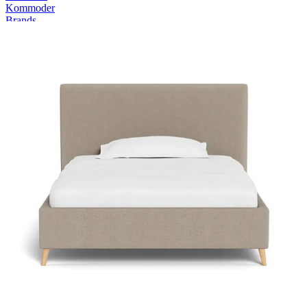
Kommoder
Brands
Outlet
SUMMER SALE 💛 Spar op til 61% ⌛ Tilbuddene slutter om 1d.
16t. 13m. 39s.
Forside
Nexus
Nexus Frame36 Comfort I -
Elevation
Nexus
Nexus Frame36 Comfort I - en elegant dobbeltseng med elektrisk
justerbar komfort, der giver en forbedret søvnoplevelse. Fås i et
moderne design i mange farver og tekstiler. Madrassen har et
komfortlag af højkvalitets skum, der har gode ventilerende
egenskaber, som sikrer en tempereret nattesøvn.
Læs mere
140x200
cm
Nu
46.696,-
Medlemspris:
28.017,-
Find butik nær dig
Tilpas din seng