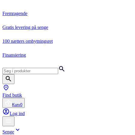
Fremragende
Gratis levering på senge
100 nætters ombytningsret
Finansiering
Find butik
Kurv
0
Log ind
Senge