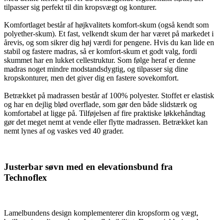
tilpasser sig perfekt til din kropsvægt og konturer.
Komfortlaget består af højkvalitets komfort-skum (også kendt som
polyether-skum). Et fast, velkendt skum der har været på markedet i
årevis, og som sikrer dig høj værdi for pengene. Hvis du kan lide en
stabil og fastere madras, så er komfort-skum et godt valg, fordi
skummet har en lukket cellestruktur. Som følge heraf er denne
madras noget mindre modstandsdygtig, og tilpasser sig dine
kropskonturer, men det giver dig en fastere sovekomfort.
Betrækket på madrassen består af 100% polyester. Stoffet er elastisk
og har en dejlig blød overflade, som gør den både slidstærk og
komfortabel at ligge på. Tilføjelsen af fire praktiske løkkehåndtag
gør det meget nemt at vende eller flytte madrassen. Betrækket kan
nemt lynes af og vaskes ved 40 grader.
Justerbar søvn med en elevationsbund fra
Technoflex
Lamelbundens design komplementerer din kropsform og vægt,