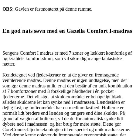
OBS:
Gavlen er fastmonteret på denne ramme.
En god nats søvn med en Gazella Comfort I-madras
Sengens Comfort I madras er med 7 zoner og lækkert komfortlag af
højkvalitets komfort-skum, som vil sikre dig mange fantastiske
nætter.
Kendetegnet ved fjeder-kerner er, at de giver en fremragende
ventilerende madras. Denne madras er ingen undtagelse, men det
som gør denne madras unik, er at den består af en unik kombination
af 7 komfortzoner med 3 forskellige hårdheder i én pocket-
fjederkerne. Det vil sige, at skulderområdet er behageligt blødt,
således skuldrene let kan synke ned i madrassen. Lændesiden er
dejlig fast, og hofteområdet har en medium fasthed. Hofterne er
normalt lidt bredere end lænden og tungere end dine skuldre. På
grund af vægten af hofterne, vil de derfor automatisk synke lidt
dybere ned i madrassen, og har brug for mere støtte. Dette gør
CoreConnect-fjedreteknologien til en speciel og unik madraskerne.
Med denne kerne oplever du fremragende ergonomisk støtte, der