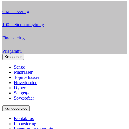
Gratis levering
100 nætters ombytning
Finansiering
Prisgaranti
Kategorier
Senge
Madrasser
Topmadrasser
Hovedpuder
Dyner
Sengetøj
Sovesofaer
Kundeservice
Kontakt os
Finansiering
Levering og montering