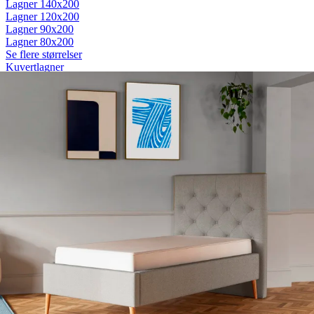
Lagner 140x200
Lagner 120x200
Lagner 90x200
Lagner 80x200
Se flere størrelser
Kuvertlagner
Kuvertlagner 180x200
Kuvertlagner 140x200
Kuvertlagner 120x200
Kuvertlagner 90x200
Se flere størrelser
Faconlagner
Faconlagner 180x200
Faconlagner 140x200
Faconlagner 120x200
Faconlagner 90x200
Se flere størrelser
Øvrige lagner
Flade lagner
Moltonlagner
Stræklagner
Splitlagner
Vådliggerlagner
Rullemadrasser
Rullemadrasser 180x200