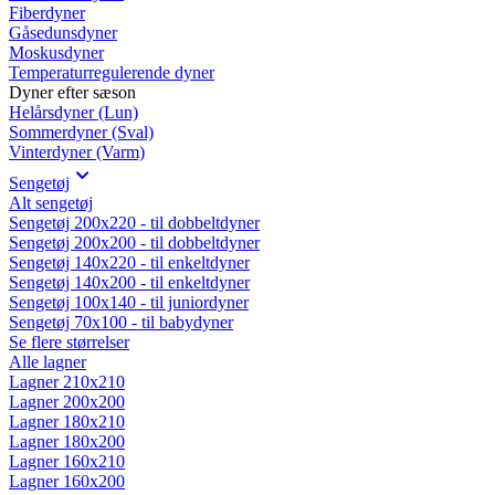
Fiberdyner
Gåsedunsdyner
Moskusdyner
Temperaturregulerende dyner
Dyner efter sæson
Helårsdyner (Lun)
Sommerdyner (Sval)
Vinterdyner (Varm)
Sengetøj
Alt sengetøj
Sengetøj 200x220 - til dobbeltdyner
Sengetøj 200x200 - til dobbeltdyner
Sengetøj 140x220 - til enkeltdyner
Sengetøj 140x200 - til enkeltdyner
Sengetøj 100x140 - til juniordyner
Sengetøj 70x100 - til babydyner
Se flere størrelser
Alle lagner
Lagner 210x210
Lagner 200x200
Lagner 180x210
Lagner 180x200
Lagner 160x210
Lagner 160x200