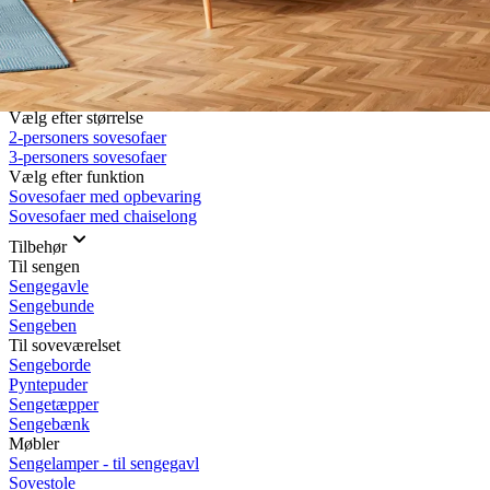
Rullemadrasser 140x200
Rullemadrasser 120x200
Rullemadrasser 90x200
Se flere størrelser
Sovesofaer
Vælg efter størrelse
2-personers sovesofaer
3-personers sovesofaer
Vælg efter funktion
Sovesofaer med opbevaring
Sovesofaer med chaiselong
Tilbehør
Til sengen
Sengegavle
Sengebunde
Sengeben
Til soveværelset
Sengeborde
Pyntepuder
Sengetæpper
Sengebænk
Møbler
Sengelamper - til sengegavl
Sovestole