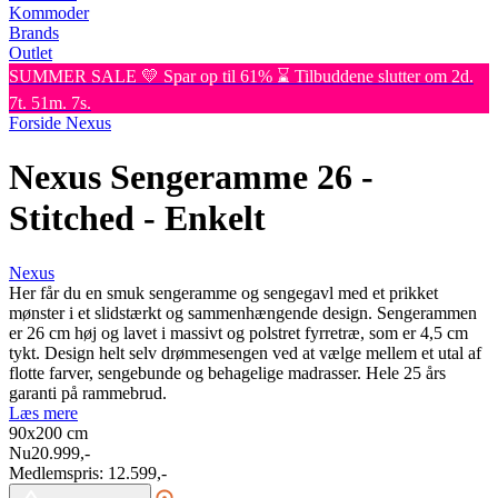
Kommoder
Brands
Outlet
SUMMER SALE 💛 Spar op til 61% ⌛ Tilbuddene slutter om 2d.
7t. 51m. 7s.
Forside
Nexus
Nexus Sengeramme 26 -
Stitched - Enkelt
Nexus
Her får du en smuk sengeramme og sengegavl med et prikket
mønster i et slidstærkt og sammenhængende design. Sengerammen
er 26 cm høj og lavet i massivt og polstret fyrretræ, som er 4,5 cm
tykt. Design helt selv drømmesengen ved at vælge mellem et utal af
flotte farver, sengebunde og behagelige madrasser. Hele 25 års
garanti på rammebrud.
Læs mere
90x200
cm
Nu
20.999,-
Medlemspris:
12.599,-