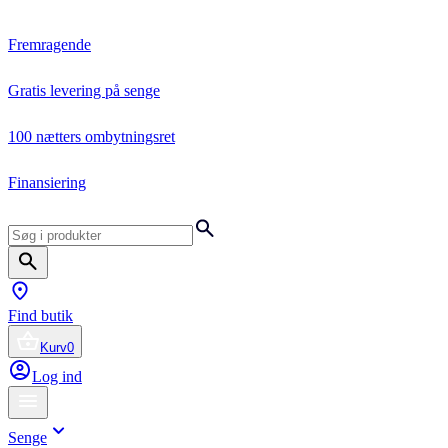
Fremragende
Gratis levering på senge
100 nætters ombytningsret
Finansiering
Find butik
Kurv
0
Log ind
Senge