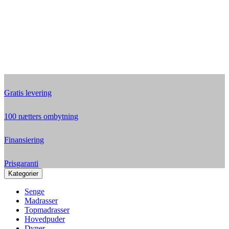
Gratis levering
100 nætters ombytning
Finansiering
Prisgaranti
Kategorier
Senge
Madrasser
Topmadrasser
Hovedpuder
Dyner