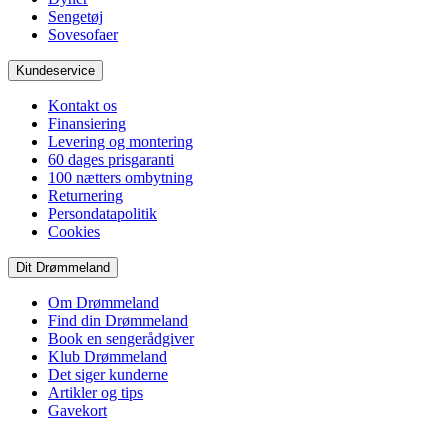
Sengetøj
Sovesofaer
Kundeservice
Kontakt os
Finansiering
Levering og montering
60 dages prisgaranti
100 nætters ombytning
Returnering
Persondatapolitik
Cookies
Dit Drømmeland
Om Drømmeland
Find din Drømmeland
Book en sengerådgiver
Klub Drømmeland
Det siger kunderne
Artikler og tips
Gavekort