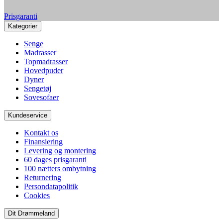
Prisgaranti
Kategorier
Senge
Madrasser
Topmadrasser
Hovedpuder
Dyner
Sengetøj
Sovesofaer
Kundeservice
Kontakt os
Finansiering
Levering og montering
60 dages prisgaranti
100 nætters ombytning
Returnering
Persondatapolitik
Cookies
Dit Drømmeland