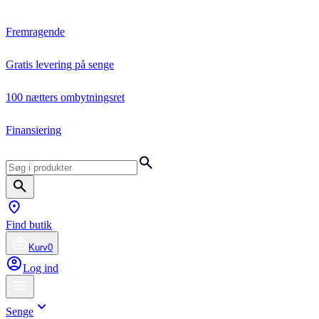
Fremragende
Gratis levering på senge
100 nætters ombytningsret
Finansiering
Find butik
Kurv
0
Log ind
Senge