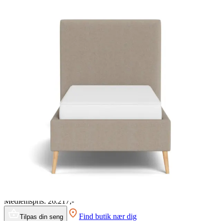
Kommoder
Brands
Outlet
SUMMER SALE 💛 Spar op til 61% ⌛ Tilbuddene slutter om 2d.
5t. 4m. 52s.
Forside
Nexus
Nexus Frame26 Sync -
Elevation - Enkelt
Nexus
Nexus Frame26 Sync er en elegant enkeltseng med elektrisk
justerbar komfort, der giver en forbedret søvnoplevelse. Fås i et
moderne design i mange farver og tekstiler. Rhythm Sync-
madrassen sikrer bedst mulig trykaflastning og temperaturregulering
for bedre søvn.
Læs mere
90x200
cm
Nu
43.696,-
Medlemspris:
26.217,-
Find butik nær dig
Tilpas din seng