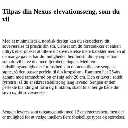
Tilpas din Nexus-elevationsseng, som du
vil
Med et minimalistisk, nordisk design kan du skræddersy dit
soveværelse til præcis din stil. Uanset om du foretrækker et enkelt
udtryk eller ønsker at tilføre dit soveværelse mere karakter med en af
de mange gavle, har du muligheden her. Indstil din søvnposition
som du vil have den med fjernbetjeningen. Med fem
indstillingsmuligheder for fasthed kan du nemt tilpasse sengens
støtte, så den passer perfekt til din kropsform. Rammen har 25-års
garanti mod rammebrud og er i sig selv 26 cm. Den er lavet i solidt
fyrretræ, så du er sikret stabilitet og lang levetid. Sengen er den
perfekte blanding af form og funktion, skabt til at berige både din
søvn og dit soveværelse.
Sengen leveres som udgangspunkt med 12 cm egetræsben, men der
er mulighed for at vælge imellem flere forskellige typer og størrelser.