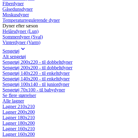
Fiberdyner
Gåsedunsdyner
Moskusdyner
Temperaturregulerende dyner
Dyner efter sæson
Helårsdyner (Lun)
Sommerdyner (Sval)
Vinterdyner (Varm)
Sengetøj
Alt sengetøj
Sengetøj 200x220 - til dobbeltdyner
Sengetøj 200x200 - til dobbeltdyner
Sengetøj 140x220 - til enkeltdyner
Sengetøj 140x200 - til enkeltdyner
Sengetøj 100x140 - til juniordyner
Sengetøj 70x100 - til babydyner
Se flere størrelser
Alle lagner
Lagner 210x210
Lagner 200x200
Lagner 180x210
Lagner 180x200
Lagner 160x210
Lagner 160x200