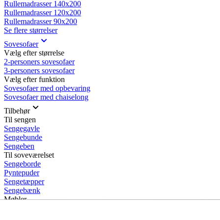
Rullemadrasser 140x200
Rullemadrasser 120x200
Rullemadrasser 90x200
Se flere størrelser
Sovesofaer
Vælg efter størrelse
2-personers sovesofaer
3-personers sovesofaer
Vælg efter funktion
Sovesofaer med opbevaring
Sovesofaer med chaiselong
Tilbehør
Til sengen
Sengegavle
Sengebunde
Sengeben
Til soveværelset
Sengeborde
Pyntepuder
Sengetæpper
Sengebænk
Møbler
Sengelamper - til sengegavl
Sovestole