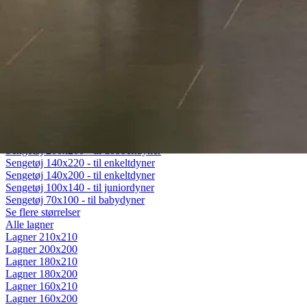
Fiberdyner
Gåsedunsdyner
Moskusdyner
Temperaturregulerende dyner
Dyner efter sæson
Helårsdyner (Lun)
Sommerdyner (Sval)
Vinterdyner (Varm)
Sengetøj
Alt sengetøj
Sengetøj 200x220 - til dobbeltdyner
Sengetøj 200x200 - til dobbeltdyner
Sengetøj 140x220 - til enkeltdyner
Sengetøj 140x200 - til enkeltdyner
Sengetøj 100x140 - til juniordyner
Sengetøj 70x100 - til babydyner
Se flere størrelser
Alle lagner
Lagner 210x210
Lagner 200x200
Lagner 180x210
Lagner 180x200
Lagner 160x210
Lagner 160x200