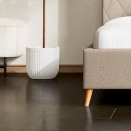
Latex topmadrasser 80x200
Se flere størrelser
Memoryskum topmadrasser
Memoryskum topmadrasser 180x210
Memoryskum topmadrasser 180x200
Memoryskum topmadrasser 160x200
Memoryskum topmadrasser 140x200
Memoryskum topmadrasser 120x200
Memoryskum topmadrasser 90x200
Memoryskum topmadrasser 80x200
Se flere størrelser
Hovedpuder
Dyner
Dyne størrelser
Dobbeltdyner - 200x220
Enkeltdyner - 140x220
Enkeltdyner - 140x200
Juniordyner - 100x140
Babydyner - 70x100
Se flere størrelser
Dyne fyldtyper
Allergivenlige dyner
Dundyner
Edderdunsdyner