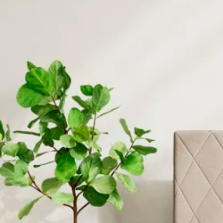
Se flere størrelser
Topmadrasser
Topmadras typer
Alle topmadrasser
Latex topmadrasser
Memoryskum topmadrasser
Topmadrasser til elevationssenge
Topmadrasser på tilbud
Populære størrelser
Topmadrasser 200x200
Topmadrasser 180x210
Topmadrasser 180x200
Topmadrasser 160x200
Topmadrasser 140x200
Topmadrasser 120x200
Topmadrasser 90x200
Topmadrasser 80x200
Se flere størrelser
Latex topmadrasser
Latex topmadrasser 180x210
Latex topmadrasser 180x200
Latex topmadrasser 160x200
Latex topmadrasser 140x200
Latex topmadrasser 120x200
Latex topmadrasser 90x200