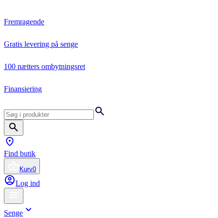
Fremragende
Gratis levering på senge
100 nætters ombytningsret
Finansiering
Find butik
Kurv
0
Log ind
Senge