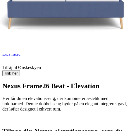
Levering 4 - 8 uger
Læs mere
30 butikker i Danmark
Find butik
I tvivl om noget
Læs mere
Tilføj til Ønskeskyen
Klik her
Nexus Frame26 Beat - Elevation
Her får du en elevationsseng, der kombinerer æstetik med
holdbarhed. Denne dobbeltseng byder på en elegant integreret gavl,
der løfter designet i ethvert rum.