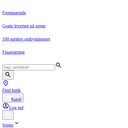
Fremragende
Gratis levering på senge
100 nætters ombytningsret
Finansiering
Find butik
Kurv
0
Log ind
Senge