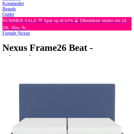
Kommoder
Brands
Outlet
SUMMER SALE 💛 Spar op til 61% ⌛ Tilbuddene slutter om 2d.
20t. 36m. 9s.
Forside
Nexus
Nexus Frame26 Beat -
Elevation
Nexus
Nexus Frame26 Beat - en elegant dobbeltseng med elektrisk
justerbar komfort, der giver en forbedret søvnoplevelse. Fås i et
moderne design i mange farver og tekstiler. Rhythm Beat-madrassen
er designet til at omfavne din krops kurver og sikre en dyb og
revitaliserende søvn.
Læs mere
180x200
cm
Nu
69.694,-
Medlemspris:
41.816,-
Find butik nær dig
Tilpas din seng