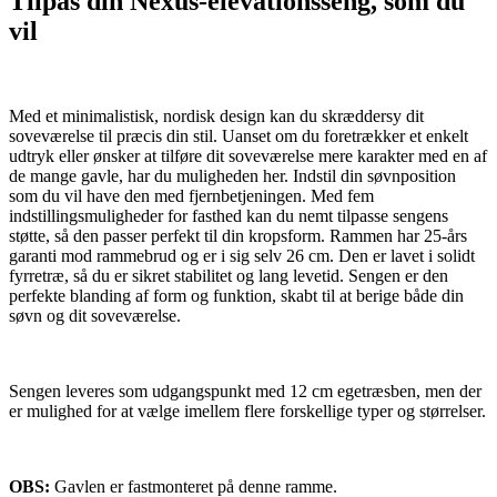
Tilpas din Nexus-elevationsseng, som du
vil
Med et minimalistisk, nordisk design kan du skræddersy dit
soveværelse til præcis din stil. Uanset om du foretrækker et enkelt
udtryk eller ønsker at tilføre dit soveværelse mere karakter med en af
de mange gavle, har du muligheden her. Indstil din søvnposition
som du vil have den med fjernbetjeningen. Med fem
indstillingsmuligheder for fasthed kan du nemt tilpasse sengens
støtte, så den passer perfekt til din kropsform. Rammen har 25-års
garanti mod rammebrud og er i sig selv 26 cm. Den er lavet i solidt
fyrretræ, så du er sikret stabilitet og lang levetid. Sengen er den
perfekte blanding af form og funktion, skabt til at berige både din
søvn og dit soveværelse.
Sengen leveres som udgangspunkt med 12 cm egetræsben, men der
er mulighed for at vælge imellem flere forskellige typer og størrelser.
OBS:
Gavlen er fastmonteret på denne ramme.