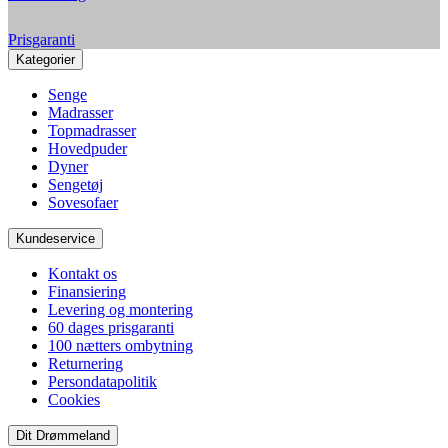
Prisgaranti
Kategorier
Senge
Madrasser
Topmadrasser
Hovedpuder
Dyner
Sengetøj
Sovesofaer
Kundeservice
Kontakt os
Finansiering
Levering og montering
60 dages prisgaranti
100 nætters ombytning
Returnering
Persondatapolitik
Cookies
Dit Drømmeland