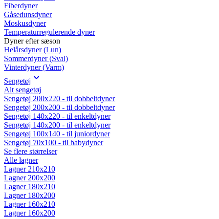
Fiberdyner
Gåsedunsdyner
Moskusdyner
Temperaturregulerende dyner
Dyner efter sæson
Helårsdyner (Lun)
Sommerdyner (Sval)
Vinterdyner (Varm)
Sengetøj
Alt sengetøj
Sengetøj 200x220 - til dobbeltdyner
Sengetøj 200x200 - til dobbeltdyner
Sengetøj 140x220 - til enkeltdyner
Sengetøj 140x200 - til enkeltdyner
Sengetøj 100x140 - til juniordyner
Sengetøj 70x100 - til babydyner
Se flere størrelser
Alle lagner
Lagner 210x210
Lagner 200x200
Lagner 180x210
Lagner 180x200
Lagner 160x210
Lagner 160x200