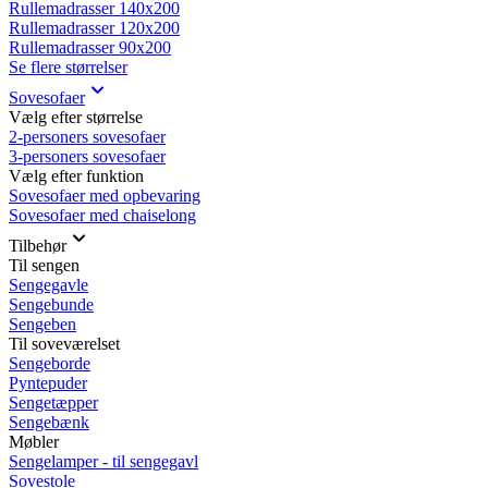
Rullemadrasser 140x200
Rullemadrasser 120x200
Rullemadrasser 90x200
Se flere størrelser
Sovesofaer
Vælg efter størrelse
2-personers sovesofaer
3-personers sovesofaer
Vælg efter funktion
Sovesofaer med opbevaring
Sovesofaer med chaiselong
Tilbehør
Til sengen
Sengegavle
Sengebunde
Sengeben
Til soveværelset
Sengeborde
Pyntepuder
Sengetæpper
Sengebænk
Møbler
Sengelamper - til sengegavl
Sovestole