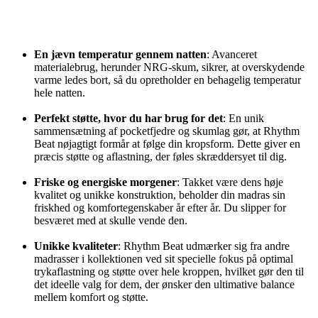
En jævn temperatur gennem natten
: Avanceret
materialebrug, herunder NRG-skum, sikrer, at overskydende
varme ledes bort, så du opretholder en behagelig temperatur
hele natten.
Perfekt støtte, hvor du har brug for det
: En unik
sammensætning af pocketfjedre og skumlag gør, at Rhythm
Beat nøjagtigt formår at følge din kropsform. Dette giver en
præcis støtte og aflastning, der føles skræddersyet til dig.
Friske og energiske morgener
: Takket være dens høje
kvalitet og unikke konstruktion, beholder din madras sin
friskhed og komfortegenskaber år efter år. Du slipper for
besværet med at skulle vende den.
Unikke kvaliteter
: Rhythm Beat udmærker sig fra andre
madrasser i kollektionen ved sit specielle fokus på optimal
trykaflastning og støtte over hele kroppen, hvilket gør den til
det ideelle valg for dem, der ønsker den ultimative balance
mellem komfort og støtte.