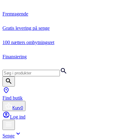
Fremragende
Gratis levering på senge
100 nætters ombytningsret
Finansiering
Find butik
Kurv
0
Log ind
Senge