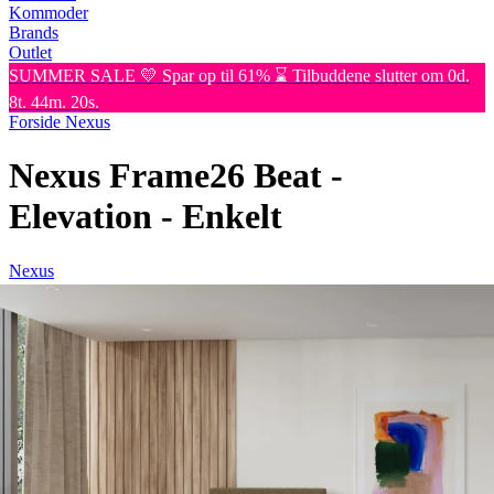
Kommoder
Brands
Outlet
SUMMER SALE 💛 Spar op til 61% ⌛ Tilbuddene slutter om 0d.
8t. 44m. 20s.
Forside
Nexus
Nexus Frame26 Beat -
Elevation - Enkelt
Nexus
Nexus Frame26 Beat - en elegant enkeltseng med elektrisk justerbar
komfort, der giver en forbedret søvnoplevelse. Fås i et moderne
design i mange farver og tekstiler. Rhythm Beat-madrassen er
designet til at omfavne din krops kurver og sikre en dyb og
revitaliserende søvn.
Læs mere
90x200
cm
Nu
41.696,-
Medlemspris:
25.017,-
Find butik nær dig
Tilpas din seng