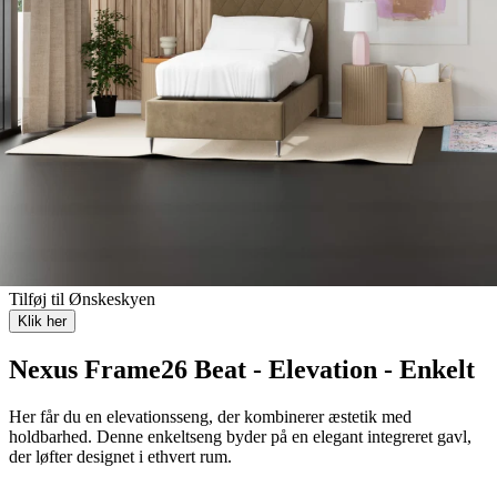
1499,-
1999,-
Læs mere
Levering
Læs mere
30 butikker i Danmark
Find butik
I tvivl om noget
Læs mere
Tilføj til Ønskeskyen
Klik her
Nexus Frame26 Beat - Elevation - Enkelt
Her får du en elevationsseng, der kombinerer æstetik med
holdbarhed. Denne enkeltseng byder på en elegant integreret gavl,
der løfter designet i ethvert rum.