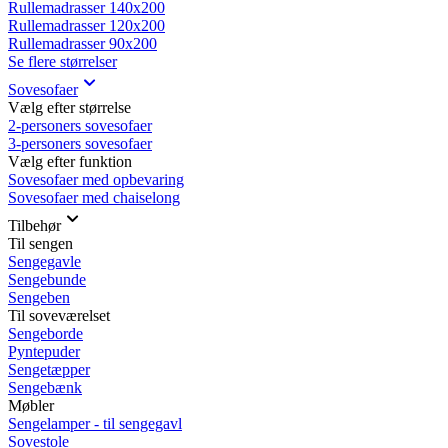
Rullemadrasser 140x200
Rullemadrasser 120x200
Rullemadrasser 90x200
Se flere størrelser
Sovesofaer
Vælg efter størrelse
2-personers sovesofaer
3-personers sovesofaer
Vælg efter funktion
Sovesofaer med opbevaring
Sovesofaer med chaiselong
Tilbehør
Til sengen
Sengegavle
Sengebunde
Sengeben
Til soveværelset
Sengeborde
Pyntepuder
Sengetæpper
Sengebænk
Møbler
Sengelamper - til sengegavl
Sovestole