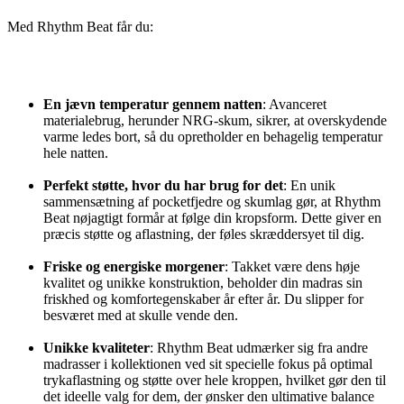
Med Rhythm Beat får du:
En jævn temperatur gennem natten
: Avanceret
materialebrug, herunder NRG-skum, sikrer, at overskydende
varme ledes bort, så du opretholder en behagelig temperatur
hele natten.
Perfekt støtte, hvor du har brug for det
: En unik
sammensætning af pocketfjedre og skumlag gør, at Rhythm
Beat nøjagtigt formår at følge din kropsform. Dette giver en
præcis støtte og aflastning, der føles skræddersyet til dig.
Friske og energiske morgener
: Takket være dens høje
kvalitet og unikke konstruktion, beholder din madras sin
friskhed og komfortegenskaber år efter år. Du slipper for
besværet med at skulle vende den.
Unikke kvaliteter
: Rhythm Beat udmærker sig fra andre
madrasser i kollektionen ved sit specielle fokus på optimal
trykaflastning og støtte over hele kroppen, hvilket gør den til
det ideelle valg for dem, der ønsker den ultimative balance