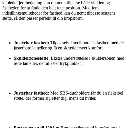
kablede fjernbetjening kan du nemt tilpasse både vinklen og
fastheden for at finde den helt rette position. Med fem
indstillingsmuligheder for fasthed kan du nemt tilpasse sengens
støtte, så den passer perfekt til din kropsform.
Justérbar fasthed:
Tilpas selv lamelbundens fasthed med de
justerbare lameller og få en skræddersyet komfort.
Skulderzonestøtte:
Ekstra understøttelse i skulderzonen med
røde lameller, der aflaster trykpunkter.
Justerbar fasthed:
Med SBS-duoholdere får du en fleksibel
støtte, der former sig efter dig, mens du hviler.
Bæreevne op til 130 kg:
Bunden sikrer god komfort op til