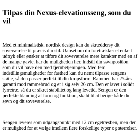
Tilpas din Nexus-elevationsseng, som du
vil
Med et minimalistisk, nordisk design kan du skræddersy dit
soveværelse til præcis din stil. Uanset om du foretrækker et enkelt
udtryk eller ønsker at tilføre dit soveværelse mere karakter med en af
de mange gavle, har du muligheden her. Indstil din søvnposition
som du vil have den med fjernbetjeningen. Med fem
indstillingsmuligheder for fasthed kan du nemt tilpasse sengens
støtte, så den passer perfekt til din kropsform. Rammen har 25-års
garanti mod rammebrud og er i sig selv 26 cm. Den er lavet i solidt
fyrretræ, så du er sikret stabilitet og lang levetid. Sengen er den
perfekte blanding af form og funktion, skabt til at berige både din
søvn og dit soveværelse.
Sengen leveres som udgangspunkt med 12 cm egetræsben, men der
er mulighed for at vælge imellem flere forskellige typer og størrelser.