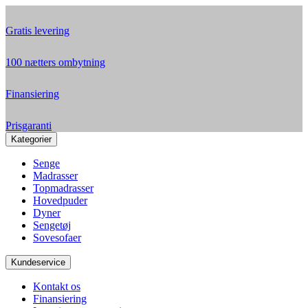
Gratis levering
100 nætters ombytning
Finansiering
Prisgaranti
Kategorier
Senge
Madrasser
Topmadrasser
Hovedpuder
Dyner
Sengetøj
Sovesofaer
Kundeservice
Kontakt os
Finansiering