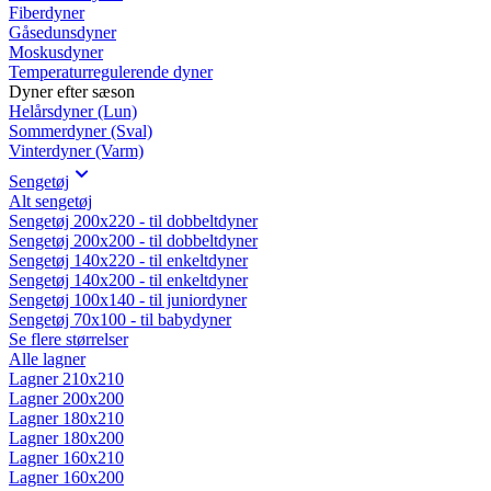
Fiberdyner
Gåsedunsdyner
Moskusdyner
Temperaturregulerende dyner
Dyner efter sæson
Helårsdyner (Lun)
Sommerdyner (Sval)
Vinterdyner (Varm)
Sengetøj
Alt sengetøj
Sengetøj 200x220 - til dobbeltdyner
Sengetøj 200x200 - til dobbeltdyner
Sengetøj 140x220 - til enkeltdyner
Sengetøj 140x200 - til enkeltdyner
Sengetøj 100x140 - til juniordyner
Sengetøj 70x100 - til babydyner
Se flere størrelser
Alle lagner
Lagner 210x210
Lagner 200x200
Lagner 180x210
Lagner 180x200
Lagner 160x210
Lagner 160x200