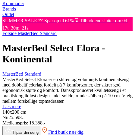
Kommoder
Brands
Outlet
SUMMER SALE 💛 Spar op til 61% ⌛ Tilbuddene slutter om 0d.
17t. 30m. 21s.
Forside
MasterBed Standard
MasterBed Select Elora -
Kontinental
MasterBed Standard
MasterBed Select Elora er en stilren og voluminøs kontinentalseng
med dobbeltfjederlag fordelt på 7 komfortzoner, der sikrer god
ergonomisk støtte og komfort. Danskproduceret kvalitetsseng i et
praktisk og tidløst design. Inkl. solide, runde stålben på 10 cm. Vælg
mellem forskellige topmadrasser.
Læs mere
140x200
cm
Nu
25.598,-
Medlemspris:
15.358,-
Find butik nær dig
Tilpas din seng