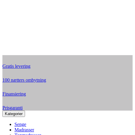
Gratis levering
100 nætters ombytning
Finansiering
Prisgaranti
Kategorier
Senge
Madrasser