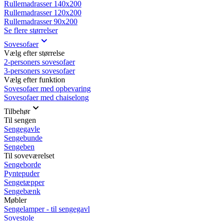
Rullemadrasser 140x200
Rullemadrasser 120x200
Rullemadrasser 90x200
Se flere størrelser
Sovesofaer
Vælg efter størrelse
2-personers sovesofaer
3-personers sovesofaer
Vælg efter funktion
Sovesofaer med opbevaring
Sovesofaer med chaiselong
Tilbehør
Til sengen
Sengegavle
Sengebunde
Sengeben
Til soveværelset
Sengeborde
Pyntepuder
Sengetæpper
Sengebænk
Møbler
Sengelamper - til sengegavl
Sovestole