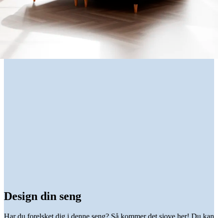
Design din seng
Har du forelsket dig i denne seng? Så kommer det sjove her! Du kan