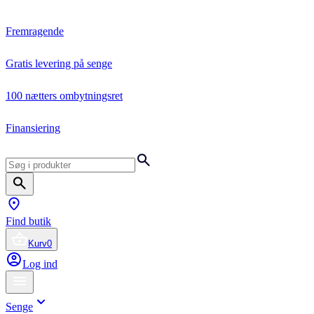
Fremragende
Gratis levering på senge
100 nætters ombytningsret
Finansiering
Find butik
Kurv
0
Log ind
Senge