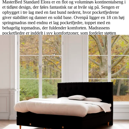
MasterBed Standard Elora er en flot og voluminøs kontinentalseng i
et tidløst design, der føles fantastisk rar at hvile sig på. Sengen er
opbygget i tre lag med en fast bund nederst, hvor pocketfjedrene
giver stabilitet og danner en solid base. Ovenpå ligger en 18 cm høj
springmadras med endnu et lag pocketfjedre, toppet med en
behagelig topmadras, der fuldender komforten. Madrassens
pocketfjedre er inddelt i syv komfortzoner, som fordeler støtten
jævnt til alle kroppens trykpunkter såsom skuldre, hofter og lænd.
Her får din ryg og lænd rigtig gode forudsætninger for at finde en
sund og ergonomisk liggestilling, så du kan vågne mere udhvilet.
Madrassen indeholder også det ventilerende AirgoFoam-skum, som
med sin åbne cellestruktur leder varme væk fra kroppen. Alle
MasterBed kontinentalsenge over 140x200 har to madraskerner i ét
betræk. Ønsker du én samlet madras, kan det tilkøbes. Kontakt
kundeservice for at høre mere. Sengen er danskproduceret og
leveres med hele 15 års garanti på ramme og fjedrebrud. Prisen er
inklusiv et par solide runde stålben i 19 cm. Sengehøjde eksklusiv
topmadras, ben og gavl: 48 cm.