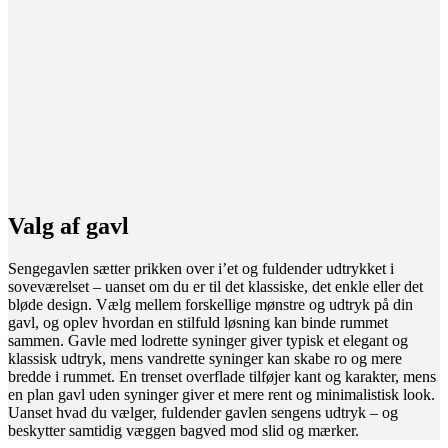
Valg af gavl
Sengegavlen sætter prikken over i’et og fuldender udtrykket i
soveværelset – uanset om du er til det klassiske, det enkle eller det
bløde design. Vælg mellem forskellige mønstre og udtryk på din
gavl, og oplev hvordan en stilfuld løsning kan binde rummet
sammen. Gavle med lodrette syninger giver typisk et elegant og
klassisk udtryk, mens vandrette syninger kan skabe ro og mere
bredde i rummet. En trenset overflade tilføjer kant og karakter, mens
en plan gavl uden syninger giver et mere rent og minimalistisk look.
Uanset hvad du vælger, fuldender gavlen sengens udtryk – og
beskytter samtidig væggen bagved mod slid og mærker.