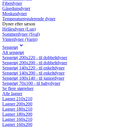
Fiberdyner
Gåsedunsdyner
Moskusdyner
Temperaturregulerende dyner
Dyner efter sæson
Helårsdyner (Lun)
Sommerdyner (Sval)
Vinterdyner (Varm)
Sengetøj
Alt sengetøj
Sengetøj 200x220 - til dobbeltdyner
Sengetøj 200x200 - til dobbeltdyner
Sengetøj 140x220 - til enkeltdyner
Sengetøj 140x200 - til enkeltdyner
Sengetøj 100x140 - til juniordyner
Sengetøj 70x100 - til babydyner
Se flere størrelser
Alle lagner
Lagner 210x210
Lagner 200x200
Lagner 180x210
Lagner 180x200
Lagner 160x210
Lagner 160x200